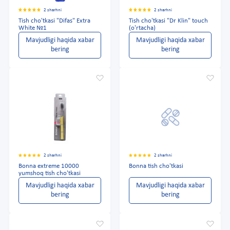
2 sharhni
2 sharhni
Tish cho'tkasi "Difas" Extra
Tish cho'tkasi "Dr Klin" touch
White №1
(o'rtacha)
Mavjudligi haqida xabar
Mavjudligi haqida xabar
bering
bering
2 sharhni
2 sharhni
Bonna extreme 10000
Bonna tish cho'tkasi
yumshoq tish cho'tkasi
Mavjudligi haqida xabar
Mavjudligi haqida xabar
bering
bering