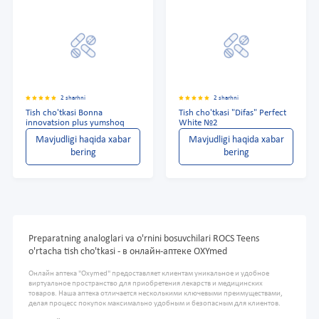
2 sharhni
2 sharhni
Tish cho'tkasi Bonna
Tish cho'tkasi "Difas" Perfect
innovatsion plus yumshoq
White №2
Mavjudligi haqida xabar
Mavjudligi haqida xabar
bering
bering
Preparatning analoglari va o'rnini bosuvchilari ROCS Teens
o'rtacha tish cho'tkasi - в онлайн-аптеке OXYmed
Онлайн аптека "Oxymed" предоставляет клиентам уникальное и удобное
виртуальное пространство для приобретения лекарств и медицинских
товаров. Наша аптека отличается несколькими ключевыми преимуществами,
делая процесс покупок максимально удобным и безопасным для клиентов.