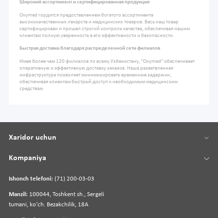
Широкий ассортимент и сертифицированная продукция
Oxymed гордится предоставлением богатого ассортимента
высококачественных лекарств и медицинских товаров. Весь наш товар
сертифицирован и прошел строгий контроль качества, обеспечивая нашим
клиентам полную уверенность в его эффективности и безопасности.
Быстрая доставка благодаря распределенной сети филиалов
Имея более чем 120 филиалов по всему Узбекистану, "Oxymed" обеспечивает
оперативную и эффективную доставку заказов. Наша разветвленная
инфраструктура позволяет минимизировать временные задержки,
обеспечивая клиентам быстрый доступ к необходимым медицинским
средствам
Xaridor uchun
Kompaniya
Ishonch telefoni:
(71) 200-03-03
Manzil:
100044, Toshkent sh., Sergeli
tumani, koʻch. Bezakchilik, 18A