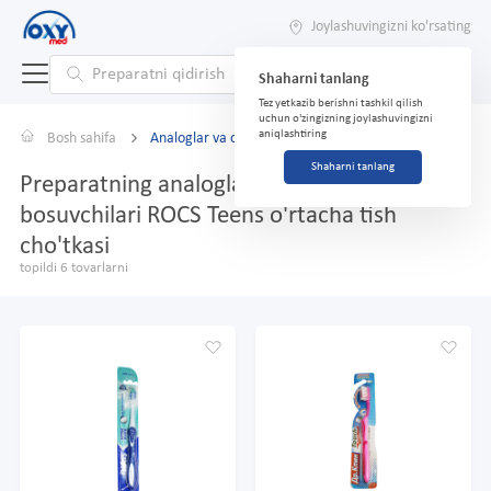
Joylashuvingizni ko'rsating
Shaharni tanlang
Tez yetkazib berishni tashkil qilish
uchun o'zingizning joylashuvingizni
aniqlashtiring
Bosh sahifa
Analoglar va o'rnini bosuvchilar
Shaharni tanlang
Preparatning analoglari va o'rnini
bosuvchilari ROCS Teens o'rtacha tish
cho'tkasi
topildi 6 tovarlarni