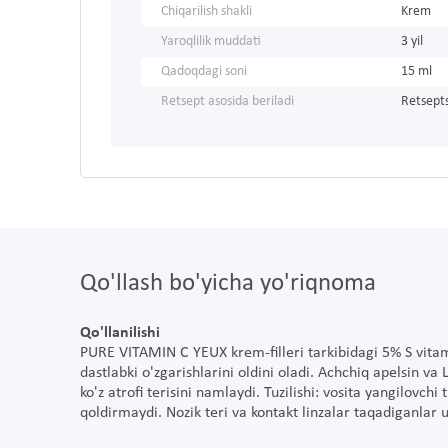
Chiqarilish shakli
Krem
Yaroqlilik muddati
3 yil
Qadoqdagi soni
15 ml
Retsept asosida beriladi
Retsepts
Qo'llash bo'yicha yo'riqnoma
Qo'llanilishi
PURE VITAMIN C YEUX krem-filleri tarkibidagi 5% S vitamini
dastlabki o'zgarishlarini oldini oladi. Achchiq apelsin v
ko'z atrofi terisini namlaydi. Tuzilishi: vosita yangilovchi
qoldirmaydi. Nozik teri va kontakt linzalar taqadiganlar