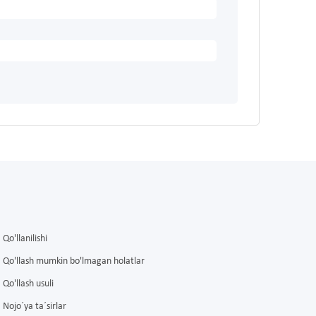
Qo'llanilishi
Qo'llash mumkin bo'lmagan holatlar
Qo'llash usuli
Nojo´ya ta´sirlar