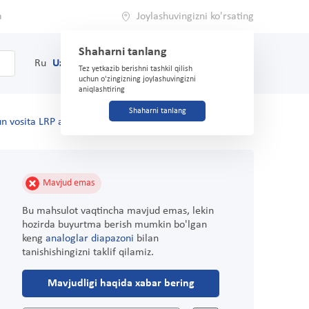
a
Joylashuvingizni ko'rsating
Shaharni tanlang
0
Savat
Ru
Uz
(71) 200-03-03
Tez yetkazib berishni tashkil qilish
uchun o'zingizning joylashuvingizni
aniqlashtiring
Shaharni tanlang
un vosita LRP anti-yoshga qarshi 15ml
Mavjud emas
Bu mahsulot vaqtincha mavjud emas, lekin
hozirda buyurtma berish mumkin bo'lgan
keng
analoglar diapazoni
bilan
tanishishingizni taklif qilamiz.
Mavjudligi haqida xabar bering