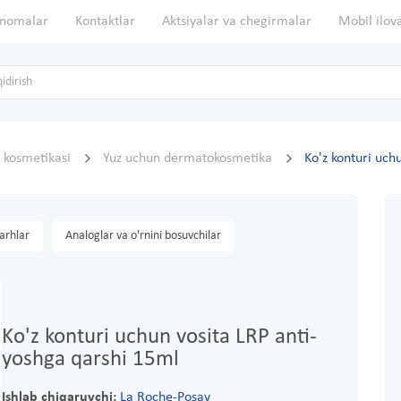
nomalar
Kontaktlar
Aktsiyalar va chegirmalar
Mobil ilov
 kosmetikasi
Yuz uchun dermatokosmetika
Ko'z konturi uch
arhlar
Analoglar va o'rnini bosuvchilar
Ko'z konturi uchun vosita LRP anti-
yoshga qarshi 15ml
Ishlab chiqaruvchi:
La Roche-Posay