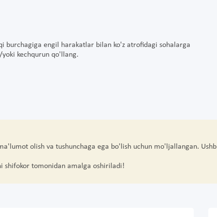
i burchagiga engil harakatlar bilan ko'z atrofidagi sohalarga
/yoki kechqurun qo'llang.
 ma'lumot olish va tushunchaga ega bo'lish uchun mo'ljallangan. Ushb
hi shifokor tomonidan amalga oshiriladi!