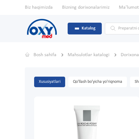
Biz haqimizda
Bizning dorixonalarimiz
Ma'lumot
Katalog
Bosh sahifa
Mahsulotlar katalogi
Dorixona
Xususiyatlari
Qo'llash bo'yicha yo'riqnoma
Sh