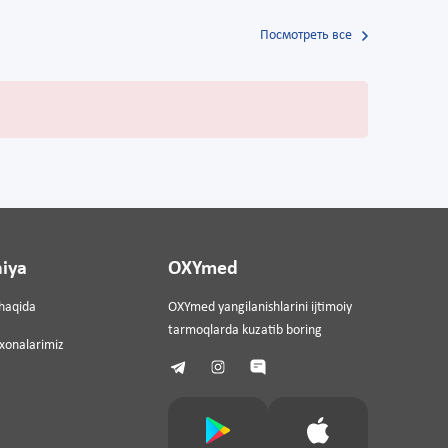
Посмотреть все
iya
OXYmed
haqida
OXYmed yangilanishlarini ijtimoiy
tarmoqlarda kuzatib boring
ixonalarimiz