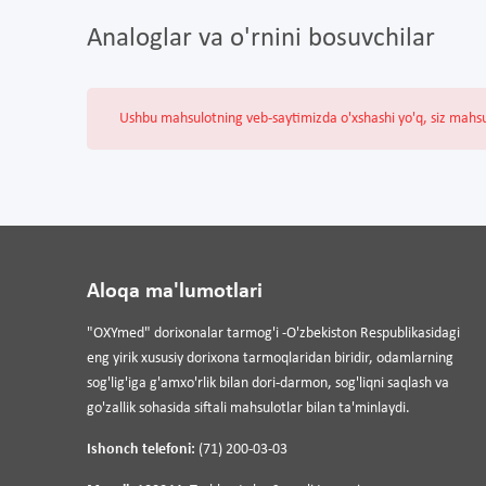
Analoglar va o'rnini bosuvchilar
Ushbu mahsulotning veb-saytimizda o'xshashi yo'q, siz mahs
Aloqa ma'lumotlari
"OXYmed" dorixonalar tarmog'i -O'zbekiston Respublikasidagi
eng yirik xususiy dorixona tarmoqlaridan biridir, odamlarning
sog'lig'iga g'amxo'rlik bilan dori-darmon, sog'liqni saqlash va
go'zallik sohasida siftali mahsulotlar bilan ta'minlaydi.
Ishonch telefoni:
(71) 200-03-03