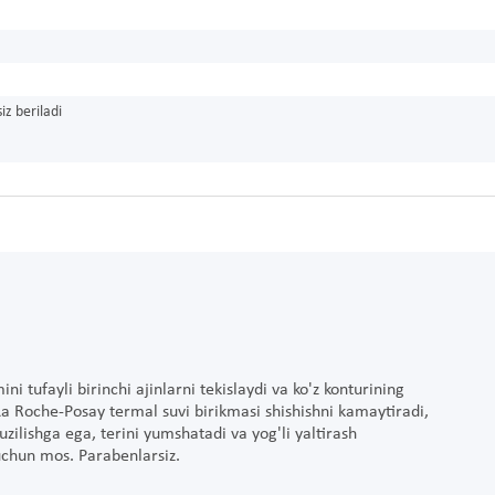
iz beriladi
 tufayli birinchi ajinlarni tekislaydi va ko'z konturining
a La Roche-Posay termal suvi birikmasi shishishni kamaytiradi,
 tuzilishga ega, terini yumshatadi va yog'li yaltirash
 uchun mos. Parabenlarsiz.