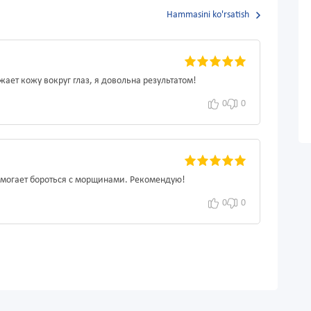
Hammasini ko'rsatish
жает кожу вокруг глаз, я довольна результатом!
0
0
помогает бороться с морщинами. Рекомендую!
0
0