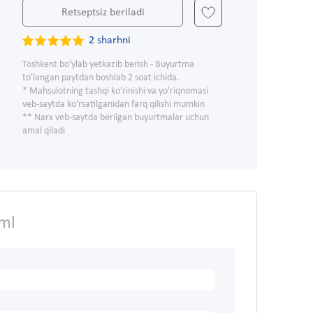
Retseptsiz beriladi
2 sharhni
Toshkent bo'ylab yetkazib berish - Buyurtma
to'langan paytdan boshlab 2 soat ichida.
* Mahsulotning tashqi ko'rinishi va yo'riqnomasi
veb-saytda ko'rsatilganidan farq qilishi mumkin
** Narx veb-saytda berilgan buyurtmalar uchun
amal qiladi
5ml