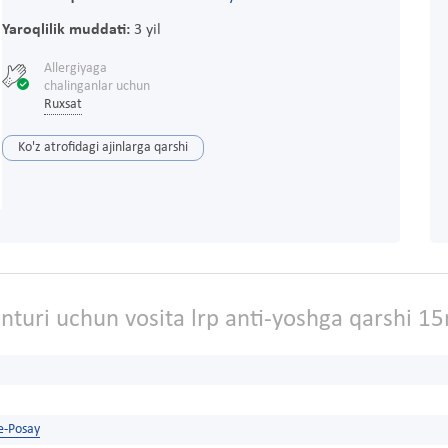
Yaroqlilik muddati:
3 yil
Allergiyaga
chalinganlar uchun
Ruxsat
Ko'z atrofidagi ajinlarga qarshi
nturi uchun vosita lrp anti-yoshga qarshi 1
e-Posay