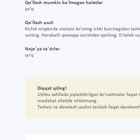
Qo'llash mumkin bo'lmagan holatlar
yo'q
Qo'llash usuli
Kichik miqdorda vositani ko'zning ichki burchagidan tashq
surting. Harakatli qovoqqa surishdan qoching. Ertalab va
Nojo´ya ta´sirlar
yo'q
Diqqat qiling!
Ushbu sahifada joylashtirilgan ko'rsatmalar faqat
maslahat sifatida ishlatmang.
Tashxis va davolash usulini tanlash faqat davolovc