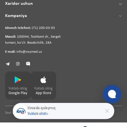
Xaridor uchun
Kompaniya
Ishonch telefoni:
(71) 200-03-03
Manzil:
100044, Toshkent sh., Sergeli
tumani, koʻch. Bezakchilik, 18A
E-mail:
info@oxymed.uz
Yuklab oling
Yuklab oling
Google Play
App Store
Ilovada qulayroq
Sayt yaratuvchi
pharmit.uz
Yuklab olish