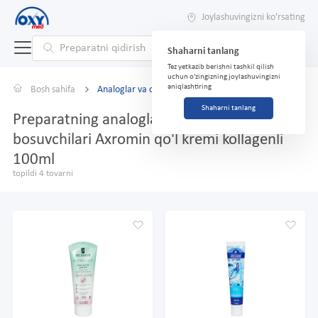
Joylashuvingizni ko'rsating
Shaharni tanlang
Tez yetkazib berishni tashkil qilish
uchun o'zingizning joylashuvingizni
aniqlashtiring
Bosh sahifa
Analoglar va o'rnini bosuvchilar
Shaharni tanlang
Preparatning analoglari va o'rnini
bosuvchilari Axromin qo'l kremi kollagenli
100ml
topildi 4 tovarni