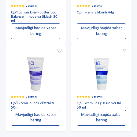
2 sharhni
2 sharhni
Qo'l uchun krem-butter Eco
Qo'l kremi Silikonli 44g
Balance himoya va tiklash 80
ml
Mavjudligi haqida xabar
Mavjudligi haqida xabar
bering
bering
2 sharhni
2 sharhni
Qo'l kremi ia ipak ekstrakti
Qo'l kremi ia Q10 universal.
50ml
50 ml
Mavjudligi haqida xabar
Mavjudligi haqida xabar
bering
bering