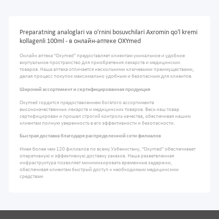
Preparatning analoglari va o'rnini bosuvchilari Axromin qo'l kremi
kollagenli 100ml - в онлайн-аптеке OXYmed
Онлайн аптека "Oxymed" предоставляет клиентам уникальное и удобное
виртуальное пространство для приобретения лекарств и медицинских
товаров. Наша аптека отличается несколькими ключевыми преимуществами,
делая процесс покупок максимально удобным и безопасным для клиентов.
Широкий ассортимент и сертифицированная продукция
Oxymed гордится предоставлением богатого ассортимента
высококачественных лекарств и медицинских товаров. Весь наш товар
сертифицирован и прошел строгий контроль качества, обеспечивая нашим
клиентам полную уверенность в его эффективности и безопасности.
Быстрая доставка благодаря распределенной сети филиалов
Имея более чем 120 филиалов по всему Узбекистану, "Oxymed" обеспечивает
оперативную и эффективную доставку заказов. Наша разветвленная
инфраструктура позволяет минимизировать временные задержки,
обеспечивая клиентам быстрый доступ к необходимым медицинским
средствам