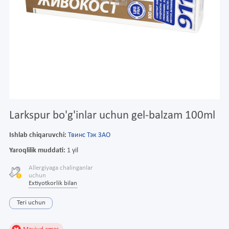
Larkspur bo'g'inlar uchun gel-balzam 100ml
Ishlab chiqaruvchi:
Твинс Тэк ЗАО
Yaroqlilik muddati:
1 yil
Allergiyaga chalinganlar
uchun
Extiyotkorlik bilan
Teri uchun