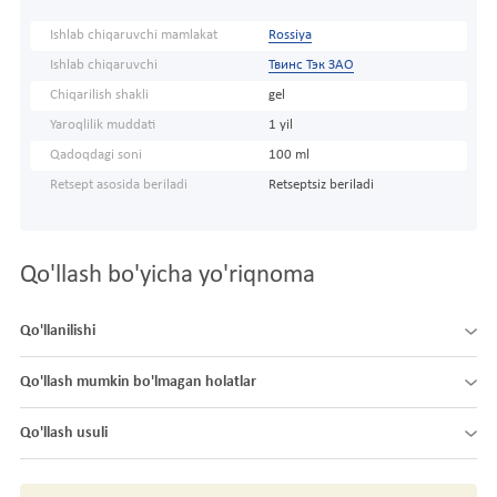
Ishlab chiqaruvchi mamlakat
Rossiya
Ishlab chiqaruvchi
Твинс Тэк ЗАО
Chiqarilish shakli
gel
Yaroqlilik muddati
1 yil
Qadoqdagi soni
100 ml
Retsept asosida beriladi
Retseptsiz beriladi
Qo'llash bo'yicha yo'riqnoma
Qo'llanilishi
Qo'llash mumkin bo'lmagan holatlar
Qo'llash usuli