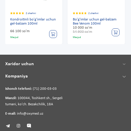
2 sharhni
2 sharhni
Kondroitinli bo'g'imlar uchun
Bo'g'imlar uchun gel-balzam
gel-balzam 100ml
Bee Venom 100ml
10 000 so'm
66 100 so'm
54 900 so'm
Mavjud
Mavjud
Xaridor uchun
Kompaniya
Ishonch telefoni:
(71) 200-03-03
Manzil:
100044, Toshkent sh., Sergeli
tumani, koʻch. Bezakchilik, 18A
E-mail:
info@oxymed.uz