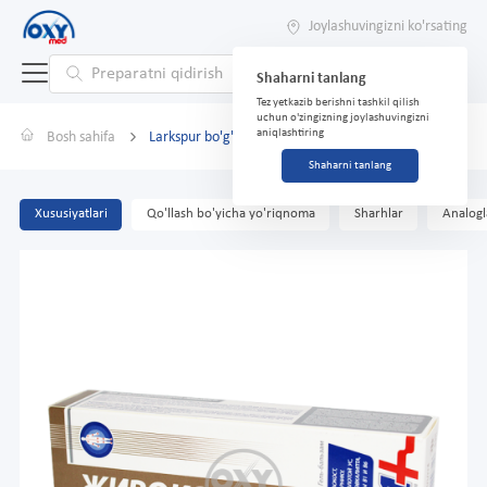
Joylashuvingizni ko'rsating
Shaharni tanlang
Tez yetkazib berishni tashkil qilish
uchun o'zingizning joylashuvingizni
aniqlashtiring
Bosh sahifa
Larkspur bo'g'inlar uchun gel-balzam 100ml
Shaharni tanlang
Xususiyatlari
Qo'llash bo'yicha yo'riqnoma
Sharhlar
Analogl