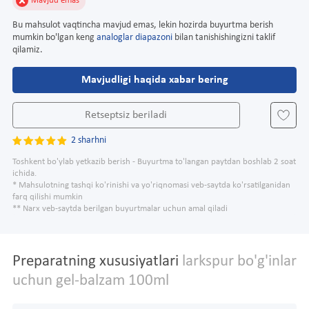
Mavjud emas
Bu mahsulot vaqtincha mavjud emas, lekin hozirda buyurtma berish
mumkin bo'lgan keng
analoglar diapazoni
bilan tanishishingizni taklif
qilamiz.
Mavjudligi haqida xabar bering
Retseptsiz beriladi
2 sharhni
Toshkent bo'ylab yetkazib berish - Buyurtma to'langan paytdan boshlab 2 soat
ichida.
* Mahsulotning tashqi ko'rinishi va yo'riqnomasi veb-saytda ko'rsatilganidan
farq qilishi mumkin
** Narx veb-saytda berilgan buyurtmalar uchun amal qiladi
Preparatning xususiyatlari
larkspur bo'g'inlar
uchun gel-balzam 100ml