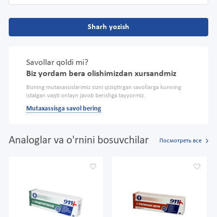
Sharh yozish
Savollar qoldi mi?
Biz yordam bera olishimizdan xursandmiz
Bizning mutaxassislarimiz sizni qiziqtirgan savollarga kunning
istalgan vaqti onlayn javob berishga tayyormiz.
Mutaxassisga savol bering
Analoglar va o'rnini bosuvchilar
Посмотреть все