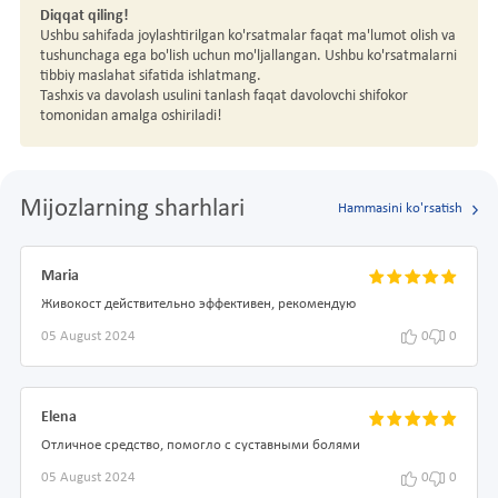
Diqqat qiling!
Ushbu sahifada joylashtirilgan ko'rsatmalar faqat ma'lumot olish va
tushunchaga ega bo'lish uchun mo'ljallangan. Ushbu ko'rsatmalarni
tibbiy maslahat sifatida ishlatmang.
Tashxis va davolash usulini tanlash faqat davolovchi shifokor
tomonidan amalga oshiriladi!
Mijozlarning sharhlari
Hammasini ko'rsatish
Maria
Живокост действительно эффективен, рекомендую
05 August 2024
0
0
Elena
Отличное средство, помогло с суставными болями
05 August 2024
0
0