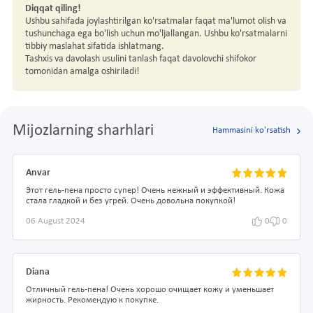
Diqqat qiling!
Ushbu sahifada joylashtirilgan ko'rsatmalar faqat ma'lumot olish va
tushunchaga ega bo'lish uchun mo'ljallangan. Ushbu ko'rsatmalarni
tibbiy maslahat sifatida ishlatmang.
Tashxis va davolash usulini tanlash faqat davolovchi shifokor
tomonidan amalga oshiriladi!
Mijozlarning sharhlari
Hammasini ko'rsatish
Anvar
Этот гель-пена просто супер! Очень нежный и эффективный. Кожа
стала гладкой и без угрей. Очень довольна покупкой!
06 August 2024
0
0
Diana
Отличный гель-пена! Очень хорошо очищает кожу и уменьшает
жирность. Рекомендую к покупке.