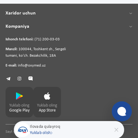
Xaridor uchun
Kompaniya
Ishonch telefoni:
(71) 200-03-03
Manzil:
100044, Toshkent sh., Sergeli
tumani, koʻch. Bezakchilik, 18A
E-mail:
info@oxymed.uz
Yuklab oling
Yuklab oling
Google Play
App Store
Ilovada qulayroq
Sayt yaratuvchi
pharmit.uz
Yuklab olish