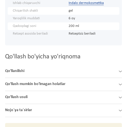
Ishlab chiqaruvchi
Indalo dermokosmetika
Chiqarilish shakli
gel
Yaroqlilik muddati
6 oy
Qadoqdagi soni
200 ml
Retsept asosida beriladi
Retseptsiz beriladi
Qo'llash bo'yicha yo'riqnoma
Qo'llanilishi
Qo'llash mumkin bo'lmagan holatlar
Qo'llash usuli
Nojo´ya ta´sirlar