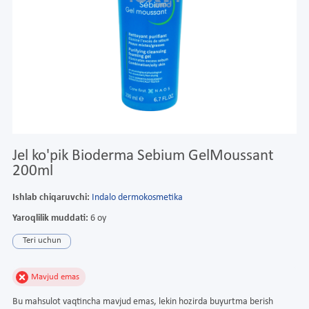
Jel ko'pik Bioderma Sebium GelMoussant
200ml
Ishlab chiqaruvchi:
Indalo dermokosmetika
Yaroqlilik muddati:
6 oy
Teri uchun
Mavjud emas
Bu mahsulot vaqtincha mavjud emas, lekin hozirda buyurtma berish