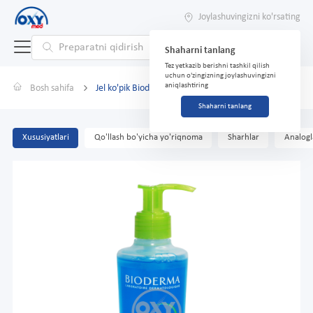
Joylashuvingizni ko'rsating
Shaharni tanlang
Tez yetkazib berishni tashkil qilish
uchun o'zingizning joylashuvingizni
aniqlashtiring
Bosh sahifa
Jel ko'pik Bioderma Sebium GelMoussant 200ml
Shaharni tanlang
Xususiyatlari
Qo'llash bo'yicha yo'riqnoma
Sharhlar
Analogl