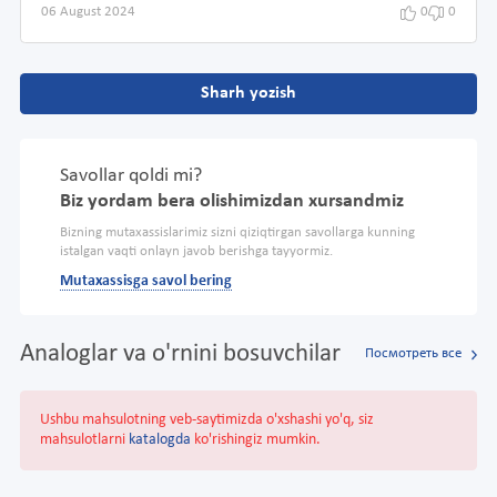
06 August 2024
0
0
Sharh yozish
Savollar qoldi mi?
Biz yordam bera olishimizdan xursandmiz
Bizning mutaxassislarimiz sizni qiziqtirgan savollarga kunning
istalgan vaqti onlayn javob berishga tayyormiz.
Mutaxassisga savol bering
Analoglar va o'rnini bosuvchilar
Посмотреть все
Ushbu mahsulotning veb-saytimizda o'xshashi yo'q, siz
mahsulotlarni
katalogda
ko'rishingiz mumkin.