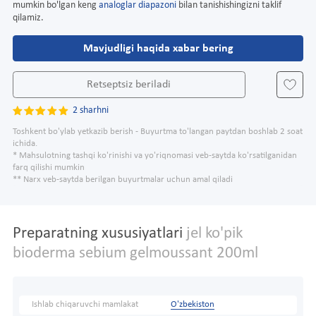
mumkin bo'lgan keng
analoglar diapazoni
bilan tanishishingizni taklif
qilamiz.
Mavjudligi haqida xabar bering
Retseptsiz beriladi
2 sharhni
Toshkent bo'ylab yetkazib berish - Buyurtma to'langan paytdan boshlab 2 soat
ichida.
* Mahsulotning tashqi ko'rinishi va yo'riqnomasi veb-saytda ko'rsatilganidan
farq qilishi mumkin
** Narx veb-saytda berilgan buyurtmalar uchun amal qiladi
Preparatning xususiyatlari
jel ko'pik
bioderma sebium gelmoussant 200ml
Ishlab chiqaruvchi mamlakat
O'zbekiston