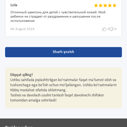
Lola
Отличный шампунь для детей с чувствительной кожей. Мой
ребенок не страдает от раздражения и шелушения после
использования.
06 August 2024
0
0
Sharh yozish
Diqqat qiling!
Ushbu sahifada joylashtirilgan ko'rsatmalar faqat ma'lumot olish va
tushunchaga ega bo'lish uchun mo'ljallangan. Ushbu ko'rsatmalarni
tibbiy maslahat sifatida ishlatmang.
Tashxis va davolash usulini tanlash faqat davolovchi shifokor
tomonidan amalga oshiriladi!