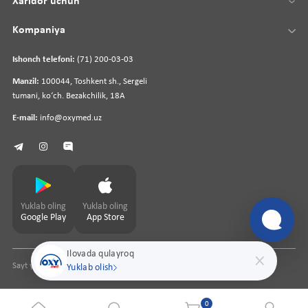
Xaridor uchun
Kompaniya
Ishonch telefoni:
(71) 200-03-03
Manzil:
100044, Toshkent sh., Sergeli
tumani, koʻch. Bezakchilik, 18A
E-mail:
info@oxymed.uz
Yuklab oling
Yuklab oling
Google Play
App Store
Ilovada qulayroq
Sayt yaratuvchi
pharmit.uz
Yuklab olish
0