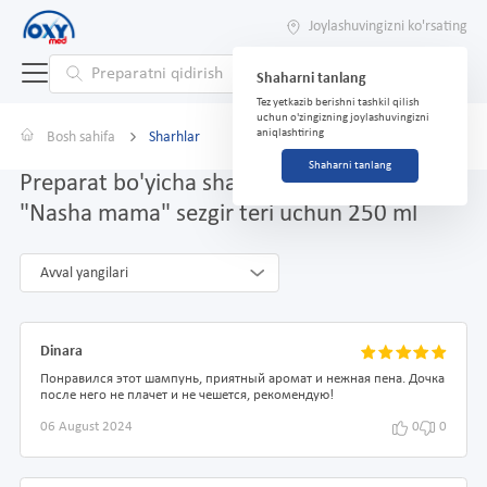
Joylashuvingizni ko'rsating
Shaharni tanlang
Tez yetkazib berishni tashkil qilish
uchun o'zingizning joylashuvingizni
aniqlashtiring
Bosh sahifa
Sharhlar
Shaharni tanlang
Preparat bo'yicha sharhlar Bolalar shampuni
"Nasha mama" sezgir teri uchun 250 ml
Avval yangilari
Dinara
Понравился этот шампунь, приятный аромат и нежная пена. Дочка
после него не плачет и не чешется, рекомендую!
06 August 2024
0
0