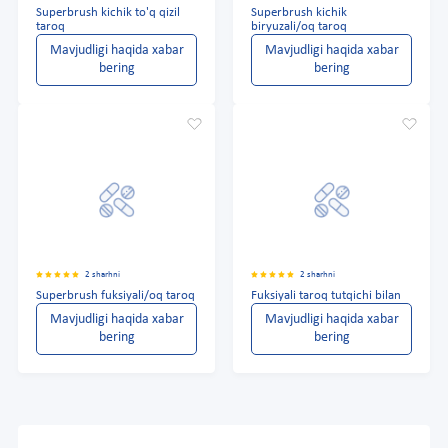
Superbrush kichik to'q qizil
Superbrush kichik
taroq
biryuzali/oq taroq
Mavjudligi haqida xabar
Mavjudligi haqida xabar
bering
bering
2 sharhni
2 sharhni
Superbrush fuksiyali/oq taroq
Fuksiyali taroq tutqichi bilan
Mavjudligi haqida xabar
Mavjudligi haqida xabar
bering
bering