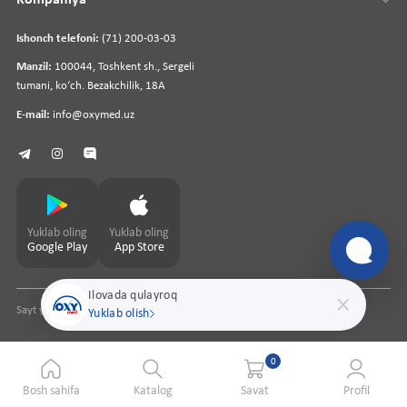
Kompaniya
Ishonch telefoni:
(71) 200-03-03
Manzil:
100044, Toshkent sh., Sergeli
tumani, koʻch. Bezakchilik, 18A
E-mail:
info@oxymed.uz
Yuklab oling
Yuklab oling
Google Play
App Store
Ilovada qulayroq
Sayt yaratuvchi
pharmit.uz
Yuklab olish
0
Bosh sahifa
Katalog
Savat
Profil