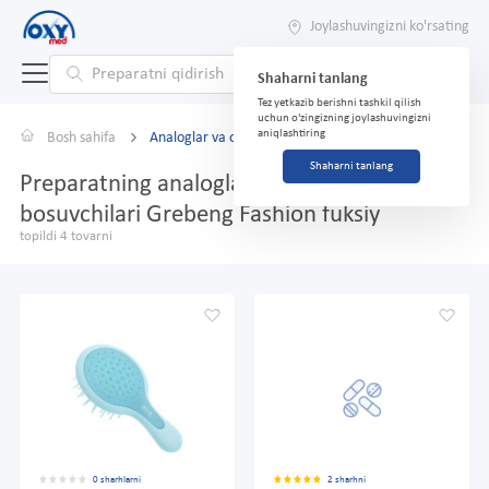
Joylashuvingizni ko'rsating
Shaharni tanlang
Tez yetkazib berishni tashkil qilish
uchun o'zingizning joylashuvingizni
aniqlashtiring
Bosh sahifa
Analoglar va o'rnini bosuvchilar
Shaharni tanlang
Preparatning analoglari va o'rnini
bosuvchilari Grebeng Fashion fuksiy
topildi 4 tovarni
0 sharhlarni
2 sharhni