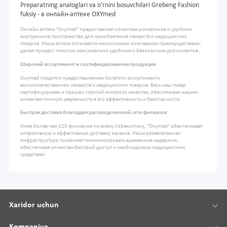
Preparatning analoglari va o'rnini bosuvchilari Grebeng Fashion
fuksiy - в онлайн-аптеке OXYmed
Онлайн аптека "Oxymed" предоставляет клиентам уникальное и удобное
виртуальное пространство для приобретения лекарств и медицинских
товаров. Наша аптека отличается несколькими ключевыми преимуществами,
делая процесс покупок максимально удобным и безопасным для клиентов.
Широкий ассортимент и сертифицированная продукция
Oxymed гордится предоставлением богатого ассортимента
высококачественных лекарств и медицинских товаров. Весь наш товар
сертифицирован и прошел строгий контроль качества, обеспечивая нашим
клиентам полную уверенность в его эффективности и безопасности.
Быстрая доставка благодаря распределенной сети филиалов
Имея более чем 120 филиалов по всему Узбекистану, "Oxymed" обеспечивает
оперативную и эффективную доставку заказов. Наша разветвленная
инфраструктура позволяет минимизировать временные задержки,
обеспечивая клиентам быстрый доступ к необходимым медицинским
средствам
Xaridor uchun