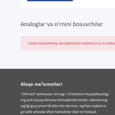
Analoglar va o'rnini bosuvchilar
Ushbu mahsulotning veb-saytimizda o'xshashi yo'q, siz mahs
Aloqa ma'lumotlari
"OXYmed" dorixonalar tarmog'i -O'zbekiston Respublikasidagi
eng yirik xususiy dorixona tarmoqlaridan biridir, odamlarning
sog'lig'iga g'amxo'rlik bilan dori-darmon, sog'liqni saqlash va
go'zallik sohasida siftali mahsulotlar bilan ta'minlaydi.