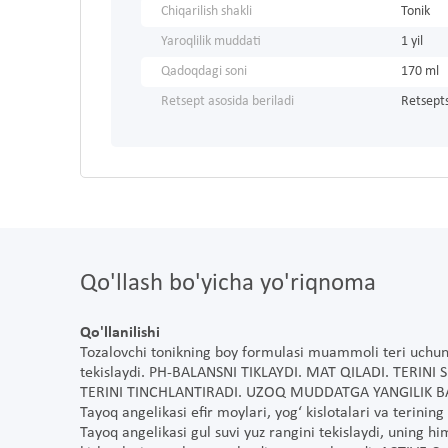
Chiqarilish shakli
Tonik
Yaroqlilik muddati
1 yil
Qadoqdagi soni
170 ml
Retsept asosida beriladi
Retsepts
Qo'llash bo'yicha yo'riqnoma
Qo'llanilishi
Tozalovchi tonikning boy formulasi muammoli teri uchun i
tekislaydi. PH-BALANSNI TIKLAYDI. MAT QILADI. TERI
TERINI TINCHLANTIRADI. UZOQ MUDDATGA YANGILIK BA
Tayoq angelikasi efir moylari, yog‘ kislotalari va terinin
Tayoq angelikasi gul suvi yuz rangini tekislaydi, uning h