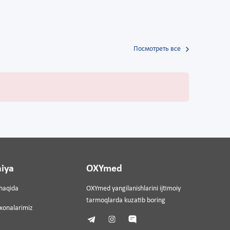
Посмотреть все
iya
OXYmed
haqida
OXYmed yangilanishlarini ijtimoiy
tarmoqlarda kuzatib boring
ixonalarimiz