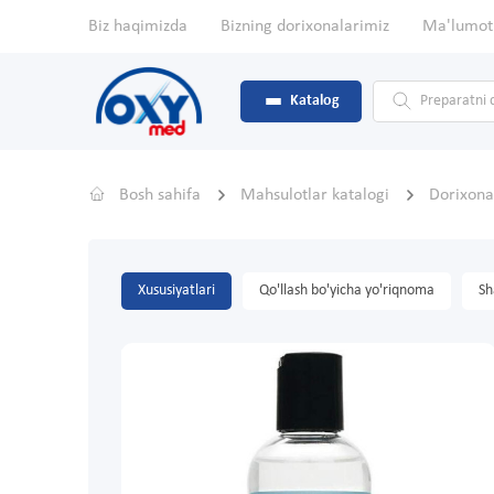
Biz haqimizda
Bizning dorixonalarimiz
Ma'lumot
Katalog
Bosh sahifa
Mahsulotlar katalogi
Dorixona
Xususiyatlari
Qo'llash bo'yicha yo'riqnoma
Sh