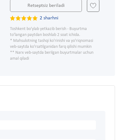
Retseptsiz beriladi
2 sharhni
Toshkent bo'ylab yetkazib berish - Buyurtma
to'langan paytdan boshlab 2 soat ichida.
* Mahsulotning tashqi ko'rinishi va yo'riqnomasi
veb-saytda ko'rsatilganidan farq qilishi mumkin
** Narx veb-saytda berilgan buyurtmalar uchun
amal qiladi