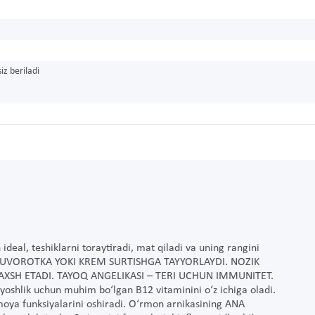
iz beriladi
deal, teshiklarni toraytiradi, mat qiladi va uning rangini
NI SUVOROTKA YOKI KREM SURTISHGA TAYYORLAYDI. NOZIK
XSH ETADI. TAYOQ ANGELIKASI – TERI UCHUN IMMUNITET.
g yoshlik uchun muhim bo‘lgan B12 vitaminini o‘z ichiga oladi.
imoya funksiyalarini oshiradi. O‘rmon arnikasining ANA