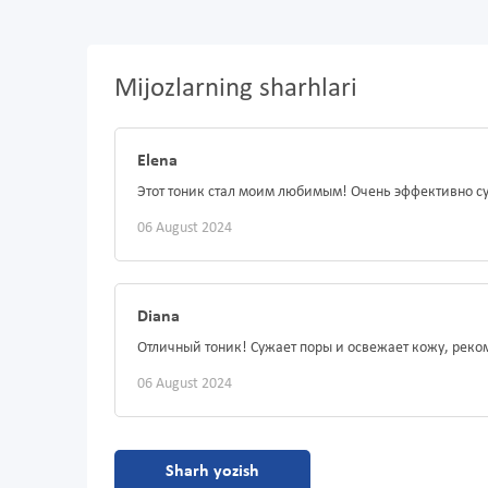
Mijozlarning sharhlari
Elena
Этот тоник стал моим любимым! Очень эффективно с
06 August 2024
Diana
Отличный тоник! Сужает поры и освежает кожу, реко
06 August 2024
Sharh yozish