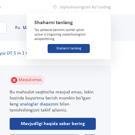
a
Joylashuvingizni ko'rsating
Shaharni tanlang
0
Savat
Ru
Uz
(71) 200-03-03
Tez yetkazib berishni tashkil qilish
uchun o'zingizning joylashuvingizni
aniqlashtiring
Shaharni tanlang
yuz DT 5 in 1 toraytiruvchi 170 ml
Mavjud emas
Bu mahsulot vaqtincha mavjud emas, lekin
hozirda buyurtma berish mumkin bo'lgan
keng
analoglar diapazoni
bilan
tanishishingizni taklif qilamiz.
Mavjudligi haqida xabar bering