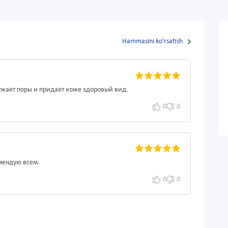
Hammasini ko'rsatish
ужает поры и придает коже здоровый вид.
0
0
мендую всем.
0
0