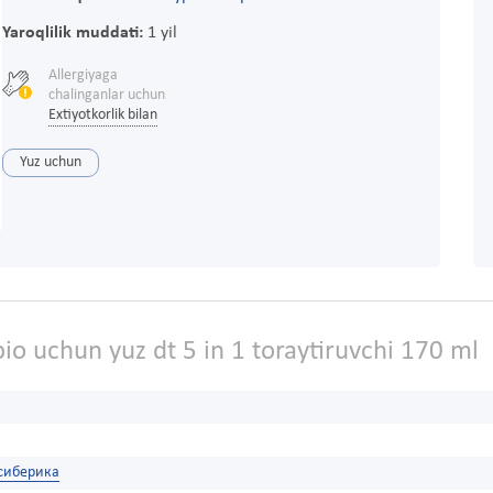
Yaroqlilik muddati:
1 yil
Allergiyaga
chalinganlar uchun
Extiyotkorlik bilan
Yuz uchun
io uchun yuz dt 5 in 1 toraytiruvchi 170 ml
 сиберика