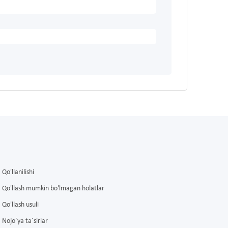
Qo'llanilishi
Qo'llash mumkin bo'lmagan holatlar
Qo'llash usuli
Nojo´ya ta´sirlar