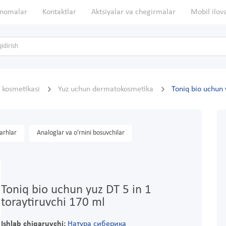
nomalar
Kontaktlar
Aktsiyalar va chegirmalar
Mobil ilov
 kosmetikasi
Yuz uchun dermatokosmetika
Toniq bio uchun 
arhlar
Analoglar va o'rnini bosuvchilar
Toniq bio uchun yuz DT 5 in 1
toraytiruvchi 170 ml
Ishlab chiqaruvchi:
Натура сиберика