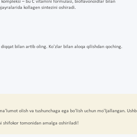
 kompleksi – bu C vitamini formulasi, bioflavonoidlar bilan
hujayralarida kollagen sintezini oshiradi.
i diqqat bilan artib oling. Ko'zlar bilan aloqa qilishdan qoching.
 ma'lumot olish va tushunchaga ega bo'lish uchun mo'ljallangan. Ushb
hi shifokor tomonidan amalga oshiriladi!