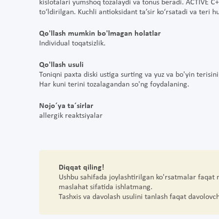
kislotalari yumshoq tozalaydi va tonus beradi. ACTIVE C+
to‘ldirilgan. Kuchli antioksidant ta’sir ko‘rsatadi va teri 
Qo'llash mumkin bo'lmagan holatlar
Individual toqatsizlik.
Qo'llash usuli
Toniqni paxta diski ustiga surting va yuz va bo'yin terisin
Har kuni terini tozalagandan so'ng foydalaning.
Nojo´ya ta´sirlar
allergik reaktsiyalar
Diqqat qiling!
Ushbu sahifada joylashtirilgan ko'rsatmalar faqat
maslahat sifatida ishlatmang.
Tashxis va davolash usulini tanlash faqat davolovc