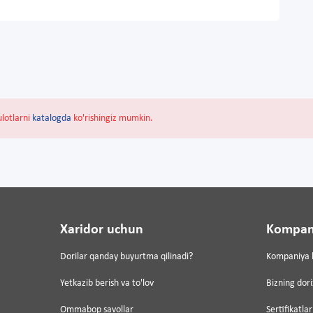
ulotlarni
katalogda
ko'rishingiz mumkin.
Xaridor uchun
Kompan
Dorilar qanday buyurtma qilinadi?
Kompaniya 
Yetkazib berish va to'lov
Bizning dor
Ommabop savollar
Sertifikatlar