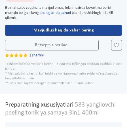
Bu mahsulot vaqtincha mavjud emas, lekin hozirda buyurtma berish
mumkin bo'lgan keng
analoglar diapazoni
bilan tanishishingizni taklif
qilamiz.
Mavjudligi haqida xabar bering
Retseptsiz beriladi
2 sharhni
Toshkent bo'ylab yetkazib berish - Buyurtma to'langan paytdan boshlab 2 soat
ichida.
* Mahsulotning tashqi ko'rinishi va yo'riqnomasi veb-saytda ko'rsatilganidan
farq qilishi mumkin
** Narx veb-saytda berilgan buyurtmalar uchun amal qiladi
Preparatning xususiyatlari
583 yangilovchi
peeling tonik ya samaya 3in1 400ml