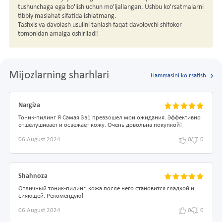
tushunchaga ega bo'lish uchun mo'ljallangan. Ushbu ko'rsatmalarni
tibbiy maslahat sifatida ishlatmang.
Tashxis va davolash usulini tanlash faqat davolovchi shifokor
tomonidan amalga oshiriladi!
Mijozlarning sharhlari
Hammasini ko'rsatish
Nargiza
Тоник-пилинг Я Самая 3в1 превзошел мои ожидания. Эффективно
отшелушивает и освежает кожу. Очень довольна покупкой!
06 August 2024
0
0
Shahnoza
Отличный тоник-пилинг, кожа после него становится гладкой и
сияющей. Рекомендую!
06 August 2024
0
0