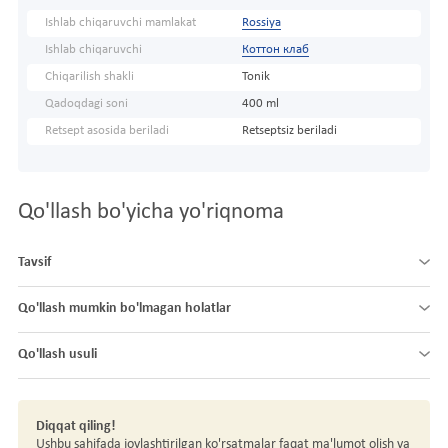
Ishlab chiqaruvchi mamlakat
Rossiya
Ishlab chiqaruvchi
Коттон клаб
Chiqarilish shakli
Tonik
Qadoqdagi soni
400 ml
Retsept asosida beriladi
Retseptsiz beriladi
Qo'llash bo'yicha yo'riqnoma
Tavsif
Qo'llash mumkin bo'lmagan holatlar
Qo'llash usuli
Diqqat qiling!
Ushbu sahifada joylashtirilgan ko'rsatmalar faqat ma'lumot olish va