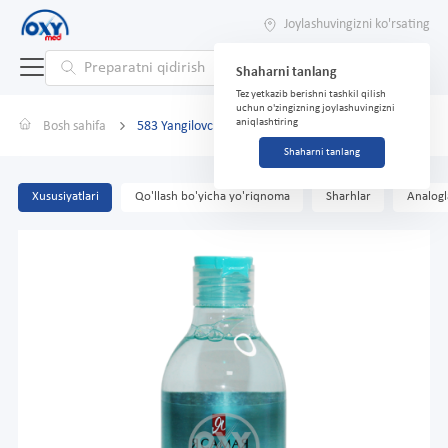
Joylashuvingizni ko'rsating
Shaharni tanlang
Tez yetkazib berishni tashkil qilish
uchun o'zingizning joylashuvingizni
aniqlashtiring
Bosh sahifa
583 Yangilovchi peeling tonik Ya Samaya 3in1 400ml
Shaharni tanlang
Xususiyatlari
Qo'llash bo'yicha yo'riqnoma
Sharhlar
Analogl