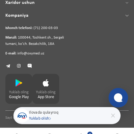
Xaridor uchun
Kompaniya
Ishonch telefoni:
(71) 200-03-03
Manzil:
100044, Toshkent sh., Sergeli
tumani, koʻch. Bezakchilik, 18A
E-mail:
info@oxymed.uz
Yuklab oling
Yuklab oling
Google Play
App Store
Ilovada qulayroq
Sayt yaratuvchi
pharmit.uz
Yuklab olish