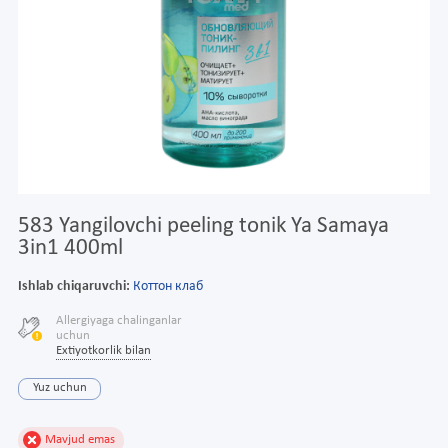
583 Yangilovchi peeling tonik Ya Samaya
3in1 400ml
Ishlab chiqaruvchi:
Коттон клаб
Allergiyaga chalinganlar
uchun
Extiyotkorlik bilan
Yuz uchun
Mavjud emas