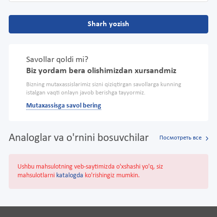
Sharh yozish
Savollar qoldi mi?
Biz yordam bera olishimizdan xursandmiz
Bizning mutaxassislarimiz sizni qiziqtirgan savollarga kunning
istalgan vaqti onlayn javob berishga tayyormiz.
Mutaxassisga savol bering
Analoglar va o'rnini bosuvchilar
Посмотреть все
Ushbu mahsulotning veb-saytimizda o'xshashi yo'q, siz
mahsulotlarni
katalogda
ko'rishingiz mumkin.