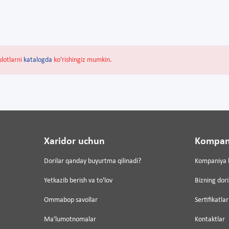
ulotlarni
katalogda
ko'rishingiz mumkin.
Xaridor uchun
Kompan
Dorilar qanday buyurtma qilinadi?
Kompaniya 
Yetkazib berish va to'lov
Bizning dor
Ommabop savollar
Sertifikatlar
Ma'lumotnomalar
Kontaktlar