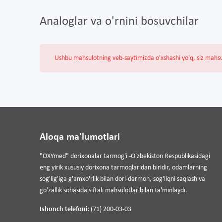
Analoglar va o'rnini bosuvchilar
Ushbu mahsulotning veb-saytimizda o'xshashi yo'q, siz mahs
Aloqa ma'lumotlari
"OXYmed" dorixonalar tarmog'i -O'zbekiston Respublikasidagi
eng yirik xususiy dorixona tarmoqlaridan biridir, odamlarning
sog'lig'iga g'amxo'rlik bilan dori-darmon, sog'liqni saqlash va
go'zallik sohasida siftali mahsulotlar bilan ta'minlaydi.
Ishonch telefoni:
(71) 200-03-03