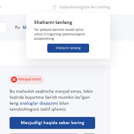
a
Joylashuvingizni ko'rsating
Shaharni tanlang
0
Savat
Ru
Uz
(71) 200-03-03
Tez yetkazib berishni tashkil qilish
uchun o'zingizning joylashuvingizni
aniqlashtiring
Shaharni tanlang
Mavjud emas
Bu mahsulot vaqtincha mavjud emas, lekin
hozirda buyurtma berish mumkin bo'lgan
keng
analoglar diapazoni
bilan
tanishishingizni taklif qilamiz.
Mavjudligi haqida xabar bering