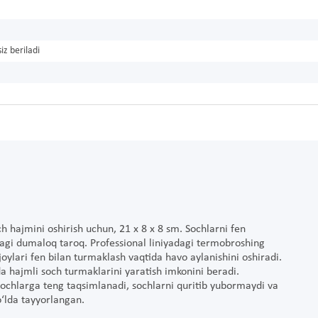
iz beriladi
ch hajmini oshirish uchun, 21 x 8 x 8 sm. Sochlarni fen
agi dumaloq taroq. Professional liniyadagi termobroshing
 joylari fen bilan turmaklash vaqtida havo aylanishini oshiradi.
da hajmli soch turmaklarini yaratish imkonini beradi.
i sochlarga teng taqsimlanadi, sochlarni quritib yubormaydi va
o‘lda tayyorlangan.