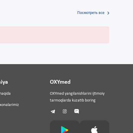
Посмотреть все
iya
OXYmed
haqida
OXYmed yangilanishlarini ijtimoiy
tarmoqlarda kuzatib boring
ixonalarimiz