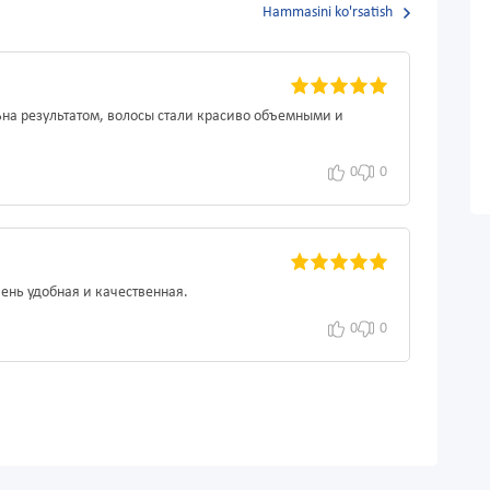
Hammasini ko'rsatish
ьна результатом, волосы стали красиво объемными и
0
0
ень удобная и качественная.
0
0