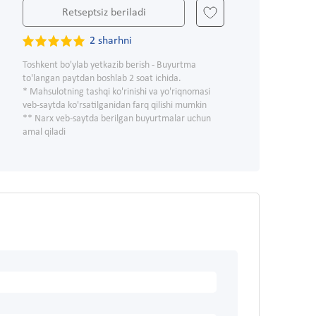
Retseptsiz beriladi
2 sharhni
Toshkent bo'ylab yetkazib berish - Buyurtma
to'langan paytdan boshlab 2 soat ichida.
* Mahsulotning tashqi ko'rinishi va yo'riqnomasi
veb-saytda ko'rsatilganidan farq qilishi mumkin
** Narx veb-saytda berilgan buyurtmalar uchun
amal qiladi