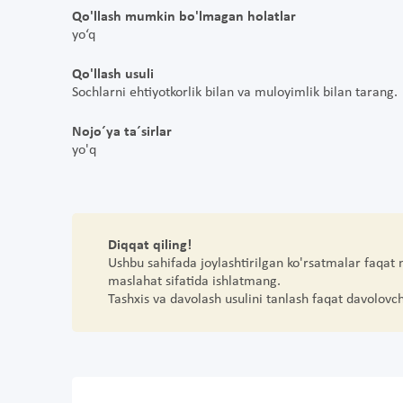
Qo'llash mumkin bo'lmagan holatlar
yo‘q
Qo'llash usuli
Sochlarni ehtiyotkorlik bilan va muloyimlik bilan tarang.
Nojo´ya ta´sirlar
yo'q
Diqqat qiling!
Ushbu sahifada joylashtirilgan ko'rsatmalar faqat
maslahat sifatida ishlatmang.
Tashxis va davolash usulini tanlash faqat davolovc