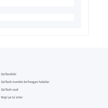
Qo'llanilishi
Qo'llash mumkin bo'lmagan holatlar
Qo'llash usuli
Nojo´ya ta´sirlar