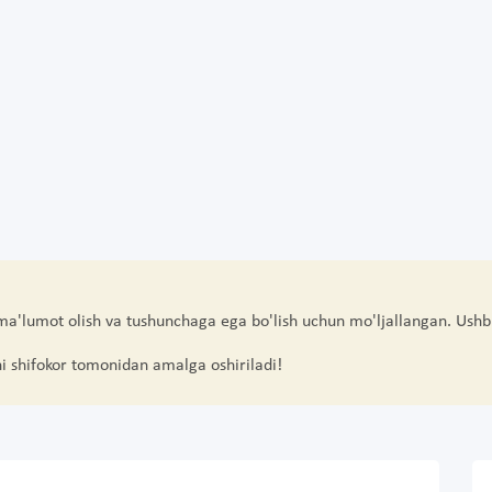
 ma'lumot olish va tushunchaga ega bo'lish uchun mo'ljallangan. Ushb
hi shifokor tomonidan amalga oshiriladi!