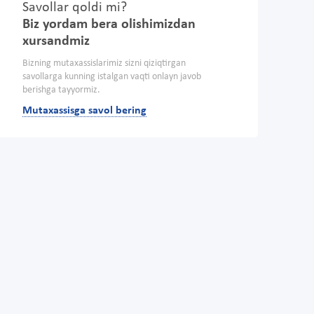
Savollar qoldi mi?
Biz yordam bera olishimizdan
xursandmiz
Bizning mutaxassislarimiz sizni qiziqtirgan
savollarga kunning istalgan vaqti onlayn javob
berishga tayyormiz.
Mutaxassisga savol bering