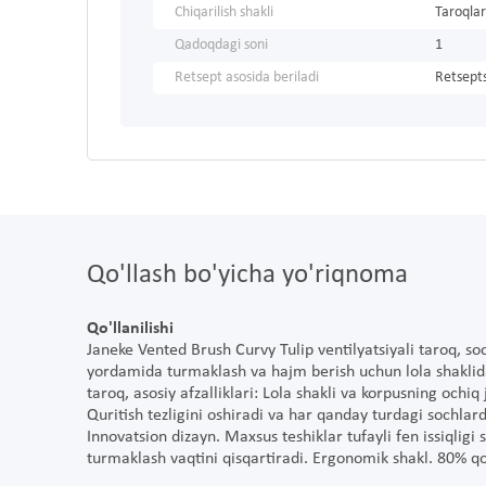
Chiqarilish shakli
Taroqlar
Qadoqdagi soni
1
Retsept asosida beriladi
Retsepts
Qo'llash bo'yicha yo'riqnoma
Qo'llanilishi
Janeke Vented Brush Curvy Tulip ventilyatsiyali taroq, so
yordamida turmaklash va hajm berish uchun lola shaklid
taroq, asosiy afzalliklari: Lola shakli va korpusning ochiq
Quritish tezligini oshiradi va har qanday turdagi sochlar
Innovatsion dizayn. Maxsus teshiklar tufayli fen issiqlig
turmaklash vaqtini qisqartiradi. Ergonomik shakl. 80% q