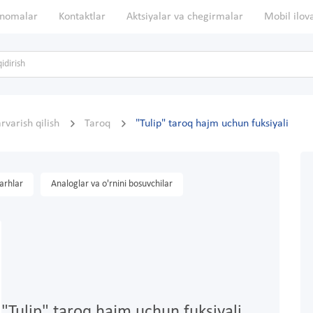
nomalar
Kontaktlar
Aktsiyalar va chegirmalar
Mobil ilov
rvarish qilish
Taroq
"Tulip" taroq hajm uchun fuksiyali
arhlar
Analoglar va o'rnini bosuvchilar
"Tulip" taroq hajm uchun fuksiyali