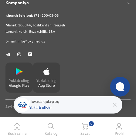
Kompaniya
Ishonch telefoni:
(71) 200-03-03
Manzil:
100044, Toshkent sh., Sergeli
tumani, koʻch. Bezakchilik, 18A
E-mail:
info@oxymed.uz
Yuklab oling
Yuklab oling
Google Play
App Store
Ilovada qulayroq
Sayt yaratuvchi
pharmit.uz
Yuklab olish
0
Bosh sahifa
Katalog
Savat
Profil