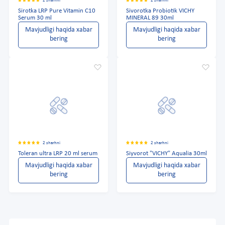
2 sharhni
2 sharhni
Sirotka LRP Pure Vitamin C10
Sivorotka Probiotik VICHY
Serum 30 ml
MINERAL 89 30ml
Mavjudligi haqida xabar
Mavjudligi haqida xabar
bering
bering
2 sharhni
2 sharhni
Toleran ultra LRP 20 ml serum
Siyvorot "VICHY" Aqualia 30ml
Mavjudligi haqida xabar
Mavjudligi haqida xabar
bering
bering