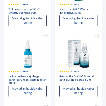
2 sharhni
2 sharhni
To'ldiruvchi sarum VICHY
Sıvorotka "LPR" Effaclar
Liftactiv Supreme 30ml
innovatsiya 30 ml
Mavjudligi haqida xabar
Mavjudligi haqida xabar
bering
bering
2 sharhni
2 sharhni
La Roche-Posay ajinlarga
Gel-sirotka "VICHY" Mineral
qarshi sarum B5 vitamini bilan
89 gialuron kislotasi 50ml
30ml
Mavjudligi haqida xabar
Mavjudligi haqida xabar
bering
bering