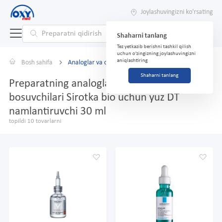
Joylashuvingizni ko'rsating
Shaharni tanlang
Tez yetkazib berishni tashkil qilish
uchun o'zingizning joylashuvingizni
aniqlashtiring
Bosh sahifa
Analoglar va o'rnini bosuvchilar
Shaharni tanlang
Preparatning analoglari va o'rnini
bosuvchilari Sirotka bio uchun yuz DT
namlantiruvchi 30 ml
topildi 10 tovarlarni