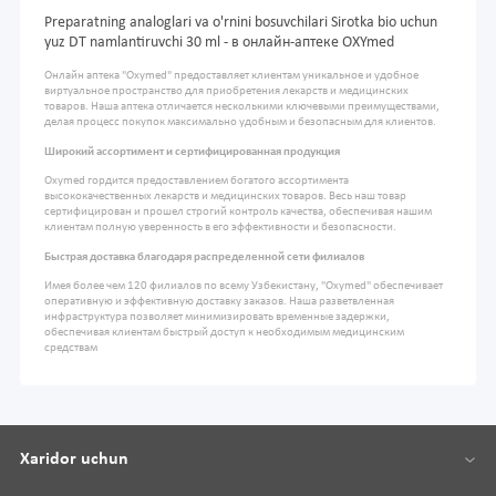
Preparatning analoglari va o'rnini bosuvchilari Sirotka bio uchun
yuz DT namlantiruvchi 30 ml - в онлайн-аптеке OXYmed
Онлайн аптека "Oxymed" предоставляет клиентам уникальное и удобное
виртуальное пространство для приобретения лекарств и медицинских
товаров. Наша аптека отличается несколькими ключевыми преимуществами,
делая процесс покупок максимально удобным и безопасным для клиентов.
Широкий ассортимент и сертифицированная продукция
Oxymed гордится предоставлением богатого ассортимента
высококачественных лекарств и медицинских товаров. Весь наш товар
сертифицирован и прошел строгий контроль качества, обеспечивая нашим
клиентам полную уверенность в его эффективности и безопасности.
Быстрая доставка благодаря распределенной сети филиалов
Имея более чем 120 филиалов по всему Узбекистану, "Oxymed" обеспечивает
оперативную и эффективную доставку заказов. Наша разветвленная
инфраструктура позволяет минимизировать временные задержки,
обеспечивая клиентам быстрый доступ к необходимым медицинским
средствам
Xaridor uchun