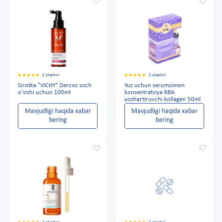
2 sharhni
2 sharhni
Sirotka "VICHY" Dercos soch
Yuz uchun serumsimon
o'sishi uchun 100ml
konsentratsiya RBA
yoshartiruvchi kollagen 50ml
Mavjudligi haqida xabar
Mavjudligi haqida xabar
bering
bering