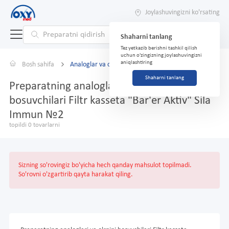
Joylashuvingizni ko'rsating
Shaharni tanlang
Tez yetkazib berishni tashkil qilish
uchun o'zingizning joylashuvingizni
aniqlashtiring
Bosh sahifa
Analoglar va o'rnini bosuvchilar
Shaharni tanlang
Preparatning analoglari va o'rnini
bosuvchilari Filtr kasseta "Bar'er Aktiv" Sila
Immun №2
topildi 0 tovarlarni
Sizning so'rovingiz bo'yicha hech qanday mahsulot topilmadi.
So'rovni o'zgartirib qayta harakat qiling.