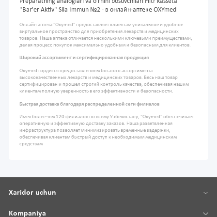
Preparatning analoglari va o'rnini bosuvchilari Filtr kasseta
"Bar'er Aktiv" Sila Immun №2 - в онлайн-аптеке OXYmed
Онлайн аптека "Oxymed" предоставляет клиентам уникальное и удобное
виртуальное пространство для приобретения лекарств и медицинских
товаров. Наша аптека отличается несколькими ключевыми преимуществами,
делая процесс покупок максимально удобным и безопасным для клиентов.
Широкий ассортимент и сертифицированная продукция
Oxymed гордится предоставлением богатого ассортимента
высококачественных лекарств и медицинских товаров. Весь наш товар
сертифицирован и прошел строгий контроль качества, обеспечивая нашим
клиентам полную уверенность в его эффективности и безопасности.
Быстрая доставка благодаря распределенной сети филиалов
Имея более чем 120 филиалов по всему Узбекистану, "Oxymed" обеспечивает
оперативную и эффективную доставку заказов. Наша разветвленная
инфраструктура позволяет минимизировать временные задержки,
обеспечивая клиентам быстрый доступ к необходимым медицинским
средствам
Xaridor uchun
Kompaniya