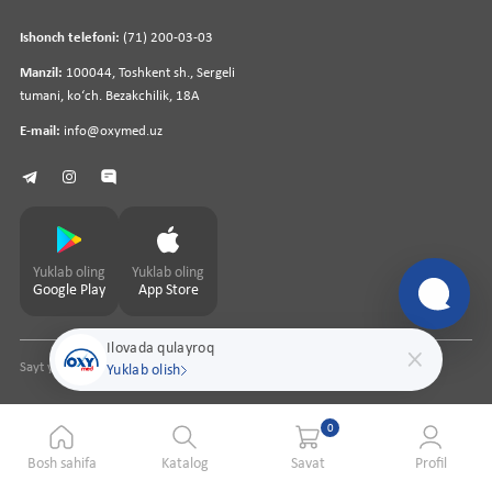
Ishonch telefoni:
(71) 200-03-03
Manzil:
100044, Toshkent sh., Sergeli
tumani, koʻch. Bezakchilik, 18A
E-mail:
info@oxymed.uz
Yuklab oling
Yuklab oling
Google Play
App Store
Ilovada qulayroq
Sayt yaratuvchi
pharmit.uz
Yuklab olish
0
Bosh sahifa
Katalog
Savat
Profil