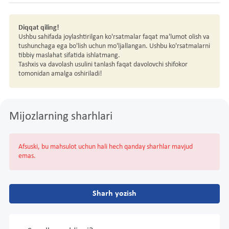
Diqqat qiling!
Ushbu sahifada joylashtirilgan ko'rsatmalar faqat ma'lumot olish va
tushunchaga ega bo'lish uchun mo'ljallangan. Ushbu ko'rsatmalarni
tibbiy maslahat sifatida ishlatmang.
Tashxis va davolash usulini tanlash faqat davolovchi shifokor
tomonidan amalga oshiriladi!
Mijozlarning sharhlari
Afsuski, bu mahsulot uchun hali hech qanday sharhlar mavjud
emas.
Sharh yozish