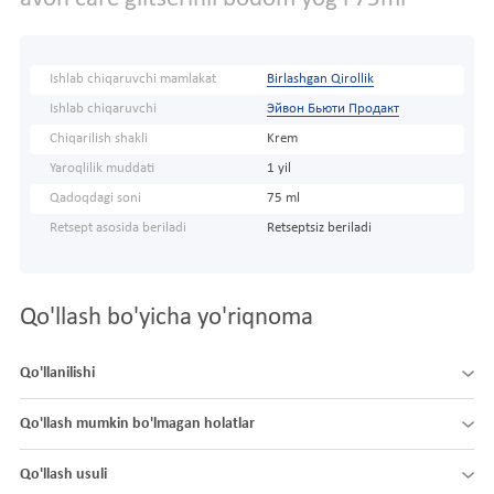
Ishlab chiqaruvchi mamlakat
Birlashgan Qirollik
Ishlab chiqaruvchi
Эйвон Бьюти Продакт
Chiqarilish shakli
Krem
Yaroqlilik muddati
1 yil
Qadoqdagi soni
75 ml
Retsept asosida beriladi
Retseptsiz beriladi
Qo'llash bo'yicha yo'riqnoma
Qo'llanilishi
Qo'llash mumkin bo'lmagan holatlar
Qo'llash usuli