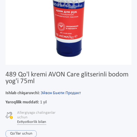
489 Qo'l kremi AVON Care glitserinli bodom
yog'i 75ml
Ishlab chiqaruvchi:
Эйвон Бьюти Продакт
Yaroqlilik muddati:
1 yil
Allergiyaga chalinganlar
uchun
Extiyotkorlik bilan
Qo'llar uchun