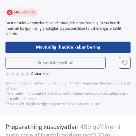
Mavjud emas
Bu mahsulot vaqtincha mavjud emas, lekin hozirda buyurtma berish
mumkin bo'lgan keng
analoglar diapazoni
bilan tanishishingizni taklif
qilamiz.
Mavjudligi haqida xabar bering
Retseptsiz beriladi
0 sharhlarni
Toshkent bo'ylab yetkazib berish - Buyurtma to'langan paytdan boshlab 2 soat
ichida.
* Mahsulotning tashqi ko'rinishi va yo'riqnomasi veb-saytda ko'rsatilganidan
farq qilishi mumkin
** Narx veb-saytda berilgan buyurtmalar uchun amal qiladi
Preparatning xususiyatlari
489 qo'l kremi
avon care glitserinli bodom yog'i 75ml