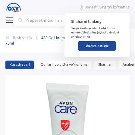
Joylashuvingizni ko'rsating
Shaharni tanlang
Tez yetkazib berishni tashkil qilish
uchun o'zingizning joylashuvingizni
aniqlashtiring
Bosh sahifa
489 Qo'l kremi AVON Care glitserinli bodom yog'i
75ml
Shaharni tanlang
Xususiyatlari
Qo'llash bo'yicha yo'riqnoma
Sharhlar
Analogl