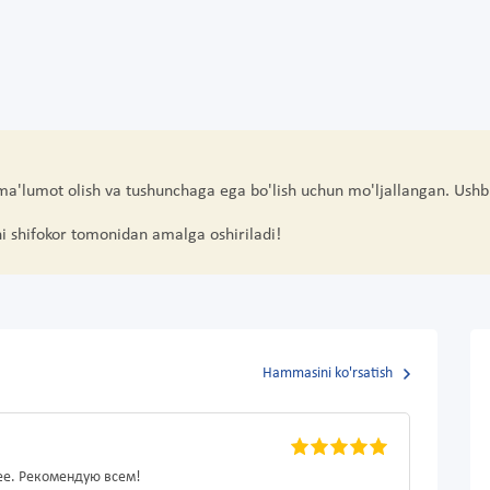
 ma'lumot olish va tushunchaga ega bo'lish uchun mo'ljallangan. Ushb
hi shifokor tomonidan amalga oshiriladi!
Hammasini ko'rsatish
ее. Рекомендую всем!