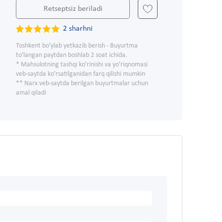
Retseptsiz beriladi
2 sharhni
Toshkent bo'ylab yetkazib berish - Buyurtma
to'langan paytdan boshlab 2 soat ichida.
* Mahsulotning tashqi ko'rinishi va yo'riqnomasi
veb-saytda ko'rsatilganidan farq qilishi mumkin
** Narx veb-saytda berilgan buyurtmalar uchun
amal qiladi