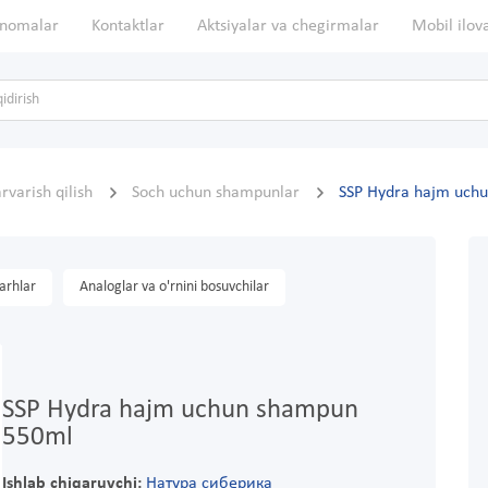
nomalar
Kontaktlar
Aktsiyalar va chegirmalar
Mobil ilov
rvarish qilish
Soch uchun shampunlar
SSP Hydra hajm uch
arhlar
Analoglar va o'rnini bosuvchilar
SSP Hydra hajm uchun shampun
550ml
Ishlab chiqaruvchi:
Натура сиберика