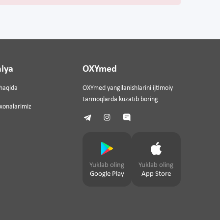
iya
OXYmed
haqida
OXYmed yangilanishlarini ijtimoiy
tarmoqlarda kuzatib boring
ixonalarimiz
Yuklab oling
Yuklab oling
Google Play
App Store