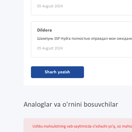
05 August 2024
Dildora
Шампунь SSP Hydra полностью оправдал мои ожидани
05 August 2024
Sharh yozish
Analoglar va o'rnini bosuvchilar
Ushbu mahsulotning veb-saytimizda o'xshashi yo'q, siz mahs