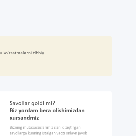
u ko'rsatmalarni tibbiy
Savollar qoldi mi?
Biz yordam bera olishimizdan
xursandmiz
Bizning mutaxassislarimiz sizni qiziqtirgan
savollarga kunning istalgan vaqti onlayn javob