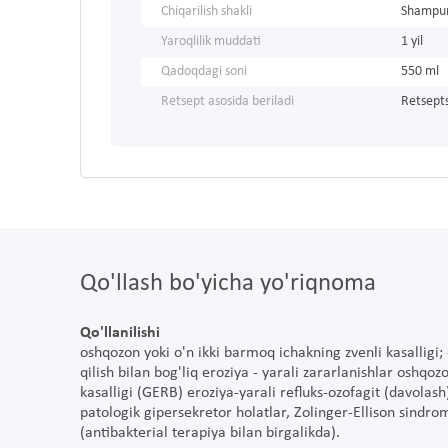
Chiqarilish shakli
Shampu
Yaroqlilik muddati
1 yil
Qadoqdagi soni
550 ml
Retsept asosida beriladi
Retsepts
Qo'llash bo'yicha yo'riqnoma
Qo'llanilishi
oshqozon yoki o'n ikki barmoq ichakning zvenli kasalligi; 
qilish bilan bog'liq eroziya - yarali zararlanishlar oshqo
kasalligi (GERB) eroziya-yarali refluks-ozofagit (davolash
patologik gipersekretor holatlar, Zolinger-Ellison sindrom
(antibakterial terapiya bilan birgalikda).