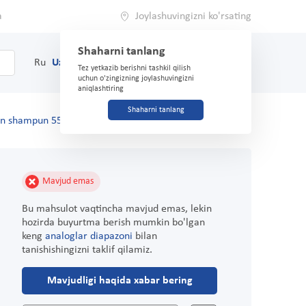
a
Joylashuvingizni ko'rsating
Shaharni tanlang
0
Savat
Ru
Uz
(71) 200-03-03
Tez yetkazib berishni tashkil qilish
uchun o'zingizning joylashuvingizni
aniqlashtiring
Shaharni tanlang
un shampun 550ml
Mavjud emas
Bu mahsulot vaqtincha mavjud emas, lekin
hozirda buyurtma berish mumkin bo'lgan
keng
analoglar diapazoni
bilan
tanishishingizni taklif qilamiz.
Mavjudligi haqida xabar bering