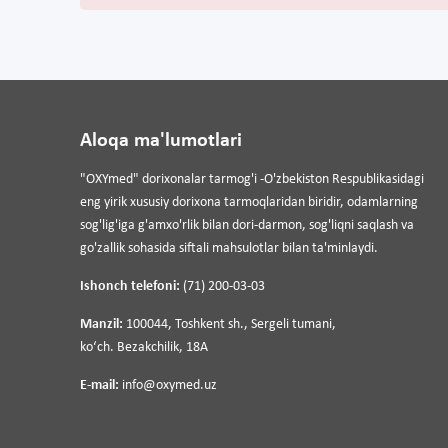
Aloqa ma'lumotlari
"OXYmed" dorixonalar tarmog'i -O'zbekiston Respublikasidagi
eng yirik xususiy dorixona tarmoqlaridan biridir, odamlarning
sog'lig'iga g'amxo'rlik bilan dori-darmon, sog'liqni saqlash va
go'zallik sohasida siftali mahsulotlar bilan ta'minlaydi.
Ishonch telefoni:
(71) 200-03-03
Manzil:
100044, Toshkent sh., Sergeli tumani,
koʻch. Bezakchilik, 18A
E-mail:
info@oxymed.uz