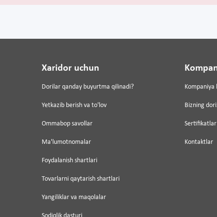
Xaridor uchun
Kompan
Dorilar qanday buyurtma qilinadi?
Kompaniya 
Yetkazib berish va to'lov
Bizning dor
Ommabop savollar
Sertifikatlar
Ma'lumotnomalar
Kontaktlar
Foydalanish shartlari
Tovarlarni qaytarish shartlari
Yangiliklar va maqolalar
Sodiqlik dasturi