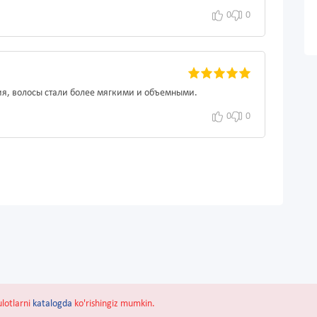
0
0
я, волосы стали более мягкими и объемными.
0
0
ulotlarni
katalogda
ko'rishingiz mumkin.