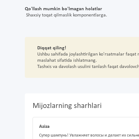
Qo'llash mumkin bo'lmagan holatlar
Shaxsiy toqat qilmaslik komponentlarga.
Diqqat qiling!
Ushbu sahifada joylashtirilgan ko'rsatmalar faqat
maslahat sifatida ishlatmang.
Tashxis va davolash usulini tanlash faqat davolovc
Mijozlarning sharhlari
Aziza
Супер шампунь! Увлажняет волосы и делает их сильн