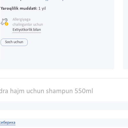
Yaroqlilik muddati:
1 yil
Allergiyaga
chalinganlar uchun
Extiyotkorlik bilan
Soch uchun
dra hajm uchun shampun 550ml
 сиберика