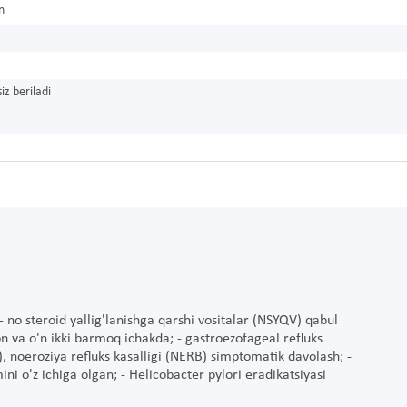
n
iz beriladi
- no steroid yallig'lanishga qarshi vositalar (NSYQV) qabul
zon va o'n ikki barmoq ichakda; - gastroezofageal refluks
), noeroziya refluks kasalligi (NERB) simptomatik davolash; -
ini o'z ichiga olgan; - Helicobacter pylori eradikatsiyasi