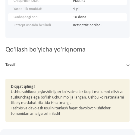
Chiqarilish shakli
Plastina
Yaroqlilik muddati
4 yil
Qadoqdagi soni
10 dona
Retsept asosida beriladi
Retseptsiz beriladi
Qo'llash bo'yicha yo'riqnoma
Tavsif
Diqqat qiling!
Ushbu sahifada joylashtirilgan ko'rsatmalar faqat ma'lumot olish va
tushunchaga ega bo'lish uchun mo'ljallangan. Ushbu ko'rsatmalarni
tibbiy maslahat sifatida ishlatmang.
Tashxis va davolash usulini tanlash faqat davolovchi shifokor
tomonidan amalga oshiriladi!