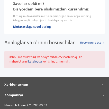
Savollar qoldi mi?
Biz yordam bera olishimizdan xursandmiz
Bizning mutaxassislarimiz sizni qiziqtirgan savollarga kunning
istalgan vaqti onlayn javob berishga tayyormiz.
Mutaxassisga savol bering
Analoglar va o'rnini bosuvchilar
Посмотреть все
Ushbu mahsulotning veb-saytimizda o'xshashi yo'q, siz
mahsulotlarni
katalogda
ko'rishingiz mumkin.
Xaridor uchun
Kompaniya
Ishonch telefoni:
(71) 200-03-03