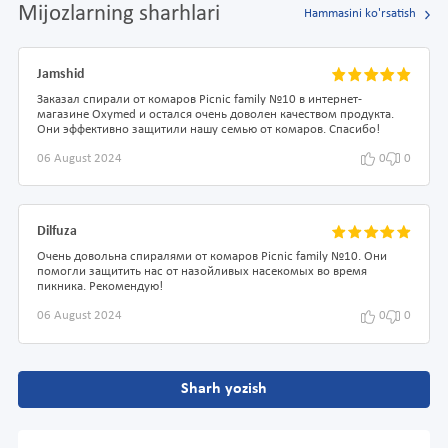
Mijozlarning sharhlari
Hammasini ko'rsatish
Jamshid
Заказал спирали от комаров Picnic family №10 в интернет-
магазине Oxymed и остался очень доволен качеством продукта.
Они эффективно защитили нашу семью от комаров. Спасибо!
06 August 2024
0
0
Dilfuza
Очень довольна спиралями от комаров Picnic family №10. Они
помогли защитить нас от назойливых насекомых во время
пикника. Рекомендую!
06 August 2024
0
0
Sharh yozish