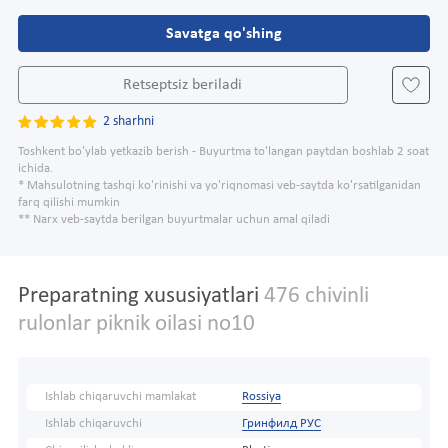
Savatga qo'shing
Retseptsiz beriladi
2 sharhni
Toshkent bo'ylab yetkazib berish - Buyurtma to'langan paytdan boshlab 2 soat
ichida.
* Mahsulotning tashqi ko'rinishi va yo'riqnomasi veb-saytda ko'rsatilganidan
farq qilishi mumkin
** Narx veb-saytda berilgan buyurtmalar uchun amal qiladi
Preparatning xususiyatlari
476 chivinli
rulonlar piknik oilasi no10
Ishlab chiqaruvchi mamlakat
Rossiya
Ishlab chiqaruvchi
Гринфилд РУС