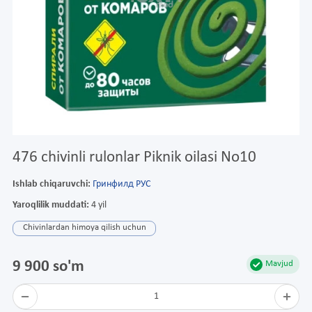
476 chivinli rulonlar Piknik oilasi No10
Ishlab chiqaruvchi:
Гринфилд РУС
Yaroqlilik muddati:
4 yil
Chivinlardan himoya qilish uchun
9 900 so'm
Mavjud
1