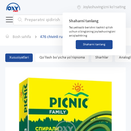
Joylashuvingizni ko'rsating
Shaharni tanlang
Tez yetkazib berishni tashkil qilish
uchun o'zingizning joylashuvingizni
aniqlashtiring
Bosh sahifa
476 chivinli rulonlar Piknik oilasi No10
Shaharni tanlang
Xususiyatlari
Qo'llash bo'yicha yo'riqnoma
Sharhlar
Analogl