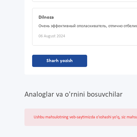
Dilnoza
Очень эффективный ополаскиватель, отлично отбелив
06 August 2024
Sharh yozish
Analoglar va o'rnini bosuvchilar
Ushbu mahsulotning veb-saytimizda o'xshashi yo'q, siz mahs