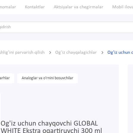
nomalar
Kontaktlar
Aktsiyalar va chegirmalar
Mobil ilov
shlig'ini parvarish qilish
Og'iz chayqalagichlar
Og'iz uchun 
arhlar
Analoglar va o'rnini bosuvchilar
Og'iz uchun chayqovchi GLOBAL
WHITE Ekstra oqartiruvchi 300 ml