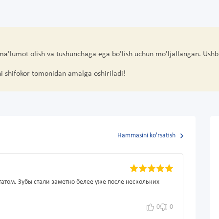
 ma'lumot olish va tushunchaga ega bo'lish uchun mo'ljallangan. Ushb
hi shifokor tomonidan amalga oshiriladi!
Hammasini ko'rsatish
татом. Зубы стали заметно белее уже после нескольких
0
0