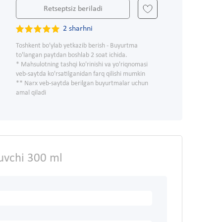
Retseptsiz beriladi
2 sharhni
Toshkent bo'ylab yetkazib berish - Buyurtma
to'langan paytdan boshlab 2 soat ichida.
* Mahsulotning tashqi ko'rinishi va yo'riqnomasi
veb-saytda ko'rsatilganidan farq qilishi mumkin
** Narx veb-saytda berilgan buyurtmalar uchun
amal qiladi
ruvchi 300 ml