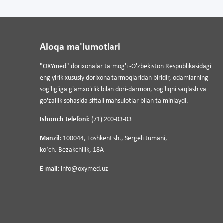
Aloqa ma'lumotlari
"OXYmed" dorixonalar tarmog'i -O'zbekiston Respublikasidagi
eng yirik xususiy dorixona tarmoqlaridan biridir, odamlarning
sog'lig'iga g'amxo'rlik bilan dori-darmon, sog'liqni saqlash va
go'zallik sohasida siftali mahsulotlar bilan ta'minlaydi.
Ishonch telefoni:
(71) 200-03-03
Manzil:
100044, Toshkent sh., Sergeli tumani,
koʻch. Bezakchilik, 18A
E-mail:
info@oxymed.uz