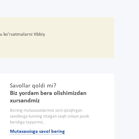
u ko'rsatmalarni tibbiy
Savollar qoldi mi?
Biz yordam bera olishimizdan
xursandmiz
Bizning mutaxassislarimiz sizni qiziqtirgan
savollarga kunning istalgan vaqti onlayn javob
berishga tayyormiz.
Mutaxassisga savol bering