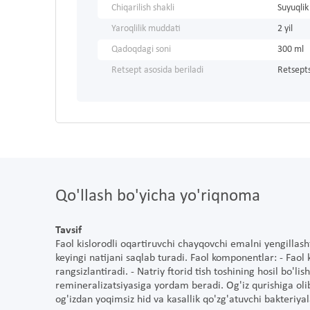
Chiqarilish shakli
Suyuqlik
Yaroqlilik muddati
2 yil
Qadoqdagi soni
300 ml
Retsept asosida beriladi
Retsepts
Qo'llash bo'yicha yo'riqnoma
Tavsif
Faol kislorodli oqartiruvchi chayqovchi emalni yengillas
keyingi natijani saqlab turadi. Faol komponentlar: - Faol
rangsizlantiradi. - Natriy ftorid tish toshining hosil bo'li
remineralizatsiyasiga yordam beradi. Og'iz qurishiga olib
og'izdan yoqimsiz hid va kasallik qo'zg'atuvchi bakteriya