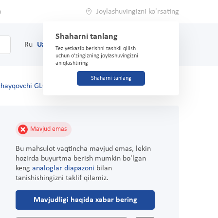
a
Joylashuvingizni ko'rsating
Shaharni tanlang
0
Savat
Ru
Uz
(71) 200-03-03
Tez yetkazib berishni tashkil qilish
uchun o'zingizning joylashuvingizni
aniqlashtiring
Shaharni tanlang
chayqovchi GLOBAL WHITE Ekstra oqartiruvchi 300 ml
Mavjud emas
Bu mahsulot vaqtincha mavjud emas, lekin
hozirda buyurtma berish mumkin bo'lgan
keng
analoglar diapazoni
bilan
tanishishingizni taklif qilamiz.
Mavjudligi haqida xabar bering