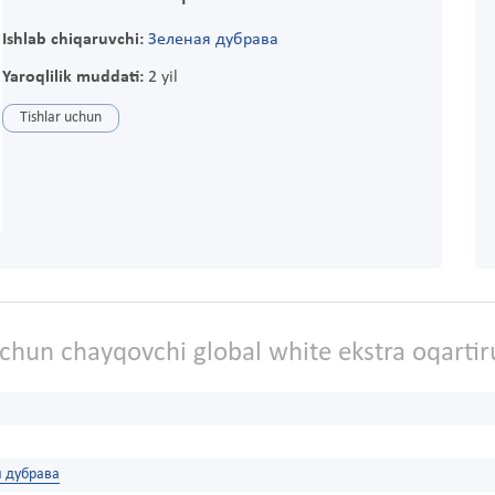
Ishlab chiqaruvchi:
Зеленая дубрава
Yaroqlilik muddati:
2 yil
Tishlar uchun
uchun chayqovchi global white ekstra oqarti
я дубрава