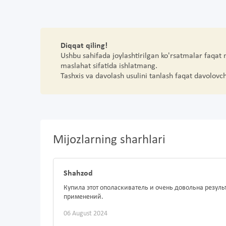
Diqqat qiling!
Ushbu sahifada joylashtirilgan ko'rsatmalar faqat
maslahat sifatida ishlatmang.
Tashxis va davolash usulini tanlash faqat davolovc
Mijozlarning sharhlari
Shahzod
Купила этот ополаскиватель и очень довольна резуль
применений.
06 August 2024