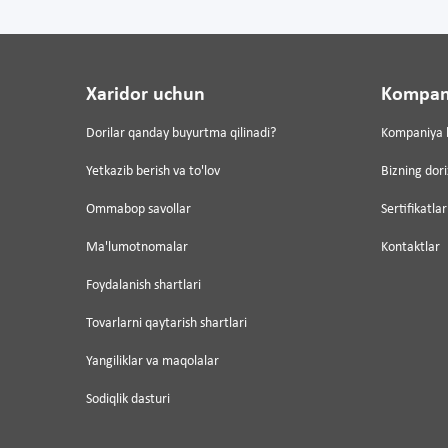
Xaridor uchun
Kompan
Dorilar qanday buyurtma qilinadi?
Kompaniya 
Yetkazib berish va to'lov
Bizning dor
Ommabop savollar
Sertifikatlar
Ma'lumotnomalar
Kontaktlar
Foydalanish shartlari
Tovarlarni qaytarish shartlari
Yangiliklar va maqolalar
Sodiqlik dasturi