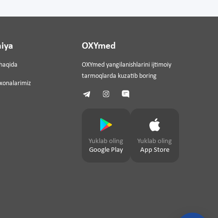
iya
OXYmed
haqida
OXYmed yangilanishlarini ijtimoiy
tarmoqlarda kuzatib boring
ixonalarimiz
Yuklab oling
Yuklab oling
Google Play
App Store