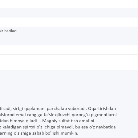
iz beriladi
htiradi, sirtgi qoplamani parchalab yuboradi. Oqartirishdan
 kislorod emal rangiga ta'sir qiluvchi qorong'u pigmentlarni
shidan himoya qiladi. - Magniy sulfat tish emalini
 keladigan spirtni o'z ichiga olmaydi, bu esa o'z navbatida
larning o'sishiga sabab bo'lishi mumkin.