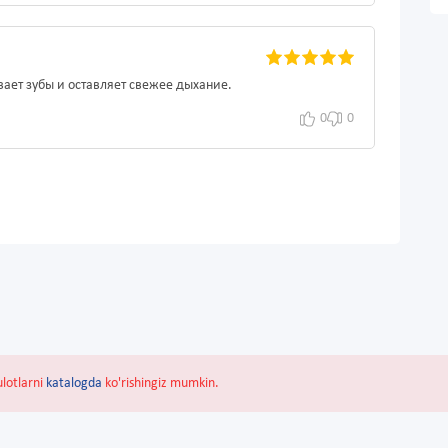
ает зубы и оставляет свежее дыхание.
0
0
ulotlarni
katalogda
ko'rishingiz mumkin.