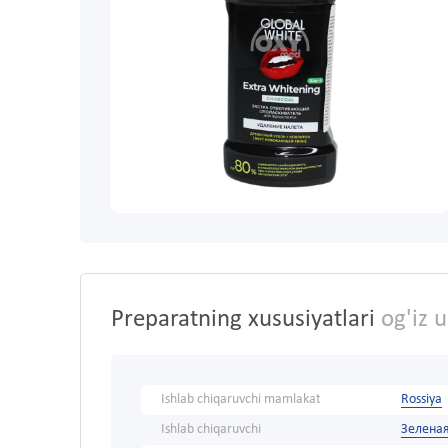
Preparatning xususiyatlari
og'iz 
Ishlab chiqaruvchi mamlakat
Rossiya
Ishlab chiqaruvchi
Зелена