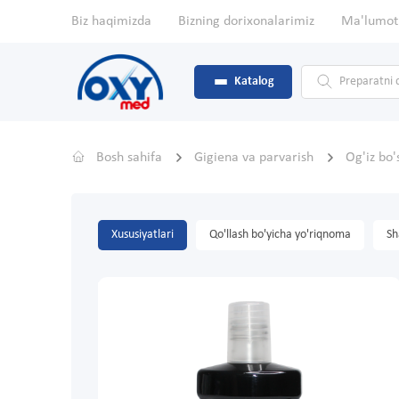
Biz haqimizda
Bizning dorixonalarimiz
Ma'lumot
Katalog
Bosh sahifa
Gigiena va parvarish
Og'iz bo'
Xususiyatlari
Qo'llash bo'yicha yo'riqnoma
Sh