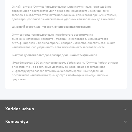
Онлайн аптека "Oxymed" предоставляет клиентам уникальное и удобное
виртуальное пространство для приобретения лекарств и медицинских
товаров. Наша аптека отличается несколькими ключевыми преимуществами,
делая процесс покупок максимально удобным и безопасным для клиентов.
Широкий ассортимент и сертифицированная продукция
Oxymed гордится предоставлением богатого ассортимента
высококачественных лекарств и медицинских товаров. Весь наш товар
сертифицирован и прошел строгий контроль качества, обеспечивая нашим
клиентам полную уверенность в его эффективности и безопасности.
Быстрая доставка благодаря распределенной сети филиалов
Имея более чем 120 филиалов по всему Узбекистану, "Oxymed" обеспечивает
оперативную и эффективную доставку заказов. Наша разветвленная
инфраструктура позволяет минимизировать временные задержки,
обеспечивая клиентам быстрый доступ к необходимым медицинским
средствам
Xaridor uchun
Kompaniya