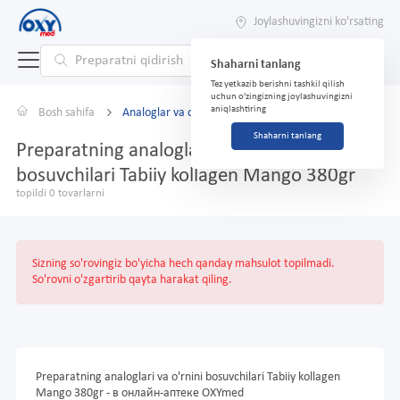
Joylashuvingizni ko'rsating
Shaharni tanlang
Tez yetkazib berishni tashkil qilish
uchun o'zingizning joylashuvingizni
aniqlashtiring
Bosh sahifa
Analoglar va o'rnini bosuvchilar
Shaharni tanlang
Preparatning analoglari va o'rnini
bosuvchilari Tabiiy kollagen Mango 380gr
topildi 0 tovarlarni
Sizning so'rovingiz bo'yicha hech qanday mahsulot topilmadi.
So'rovni o'zgartirib qayta harakat qiling.
Preparatning analoglari va o'rnini bosuvchilari Tabiiy kollagen
Mango 380gr - в онлайн-аптеке OXYmed