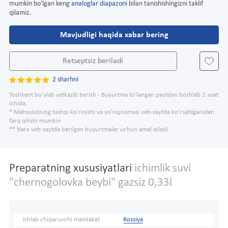
mumkin bo'lgan keng
analoglar diapazoni
bilan tanishishingizni taklif
qilamiz.
Mavjudligi haqida xabar bering
Retseptsiz beriladi
2 sharhni
Toshkent bo'ylab yetkazib berish - Buyurtma to'langan paytdan boshlab 2 soat
ichida.
* Mahsulotning tashqi ko'rinishi va yo'riqnomasi veb-saytda ko'rsatilganidan
farq qilishi mumkin
** Narx veb-saytda berilgan buyurtmalar uchun amal qiladi
Preparatning xususiyatlari
ichimlik suvi
"chernogolovka beybi" gazsiz 0,33l
Ishlab chiqaruvchi mamlakat
Rossiya