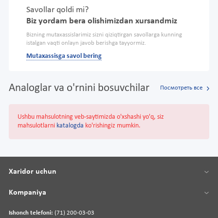
Savollar qoldi mi?
Biz yordam bera olishimizdan xursandmiz
Bizning mutaxassislarimiz sizni qiziqtirgan savollarga kunning
istalgan vaqti onlayn javob berishga tayyormiz.
Mutaxassisga savol bering
Analoglar va o'rnini bosuvchilar
Посмотреть все
Ushbu mahsulotning veb-saytimizda o'xshashi yo'q, siz
mahsulotlarni
katalogda
ko'rishingiz mumkin.
Xaridor uchun
Kompaniya
Ishonch telefoni:
(71) 200-03-03