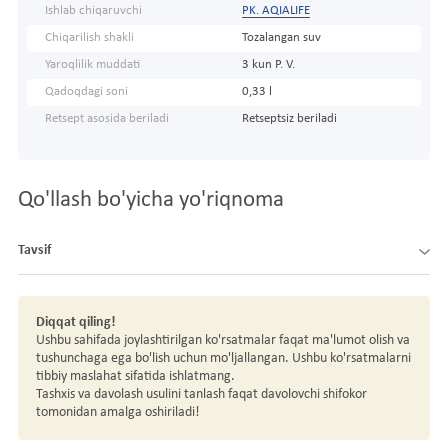
Ishlab chiqaruvchi
PK. AQIALIFE
Chiqarilish shakli
Tozalangan suv
Yaroqlilik muddati
3 kun P. V.
Qadoqdagi soni
0,33 l
Retsept asosida beriladi
Retseptsiz beriladi
Qo'llash bo'yicha yo'riqnoma
Tavsif
Diqqat qiling!
Ushbu sahifada joylashtirilgan ko'rsatmalar faqat ma'lumot olish va
tushunchaga ega bo'lish uchun mo'ljallangan. Ushbu ko'rsatmalarni
tibbiy maslahat sifatida ishlatmang.
Tashxis va davolash usulini tanlash faqat davolovchi shifokor
tomonidan amalga oshiriladi!