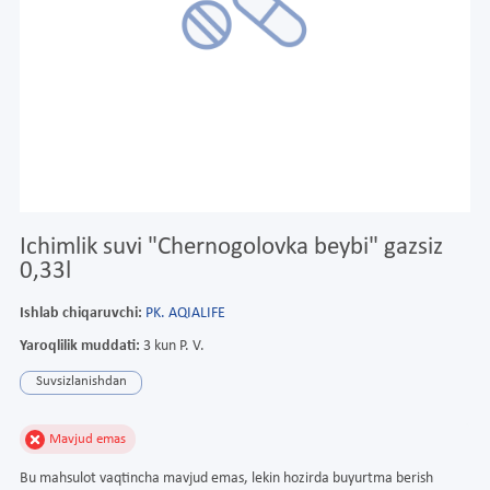
Ichimlik suvi "Chernogolovka beybi" gazsiz
0,33l
Ishlab chiqaruvchi:
PK. AQIALIFE
Yaroqlilik muddati:
3 kun P. V.
Suvsizlanishdan
Mavjud emas
Bu mahsulot vaqtincha mavjud emas, lekin hozirda buyurtma berish