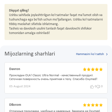
Diqqat qiling!
Ushbu sahifada joylashtirilgan ko'rsatmalar faqat ma'lumot olish va
tushunchaga ega bo'lish uchun mo'ljallangan. Ushbu ko'rsatmalarni
tibbiy maslahat sifatida ishlatmang.
Tashxis va davolash usulini tanlash faqat davolovchi shifokor
tomonidan amalga oshiriladi!
Mijozlarning sharhlari
Hammasini ko'rsatish
Davron
Прокладки OLA! Classic Ultra Normal - качественный продукт.
Сеточная поверхность очень приятная к телу. Спасибо Oxymed!
05 August 2024
0
0
Dilorom
Отличные прокладки, удобные и надежные. Заказала на Oxymed,