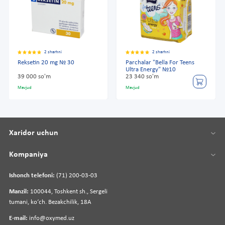
2 sharhni
2 sharhni
Reksetin 20 mg № 30
Parchalar "Bella For Teens
Ultra Energy" №10
39 000 so'm
23 340 so'm
Mavjud
Mavjud
Xaridor uchun
Kompaniya
Ishonch telefoni:
(71) 200-03-03
Manzil:
100044, Toshkent sh., Sergeli
tumani, koʻch. Bezakchilik, 18A
E-mail:
info@oxymed.uz