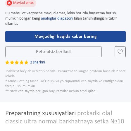
Mavjud emas
Bu mahsulot vaqtincha mavjud emas, lekin hozirda buyurtma berish
mumkin bo'lgan keng
analoglar diapazoni
bilan tanishishingizni taklif
qilamiz.
Mavjudligi haqida xabar bering
Retseptsiz beriladi
2 sharhni
Toshkent bo'ylab yetkazib berish - Buyurtma to'langan paytdan boshlab 2 soat
ichida.
* Mahsulotning tashqi ko'rinishi va yo'riqnomasi veb-saytda ko'rsatilganidan
farq qilishi mumkin
** Narx veb-saytda berilgan buyurtmalar uchun amal qiladi
Preparatning xususiyatlari
prokadki ola!
classic ultra normal barkhatnaya setka №10