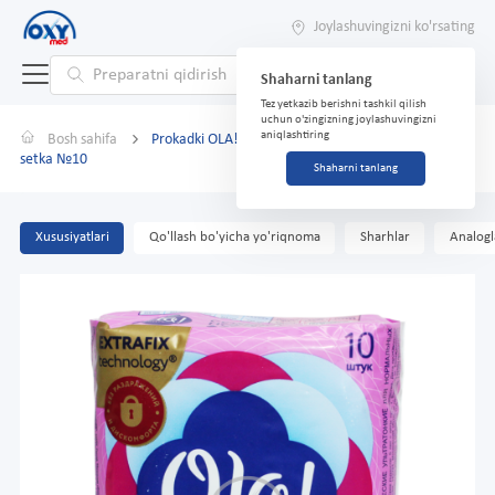
Joylashuvingizni ko'rsating
Shaharni tanlang
Tez yetkazib berishni tashkil qilish
uchun o'zingizning joylashuvingizni
aniqlashtiring
Bosh sahifa
Prokadki OLA! Classic Ultra Normal barkhatnaya
setka №10
Shaharni tanlang
Xususiyatlari
Qo'llash bo'yicha yo'riqnoma
Sharhlar
Analogl