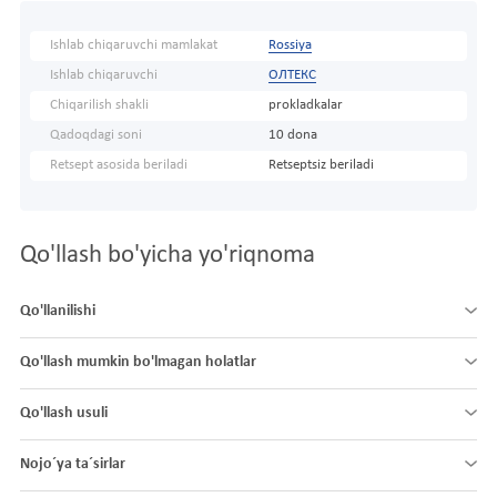
Ishlab chiqaruvchi mamlakat
Rossiya
Ishlab chiqaruvchi
ОЛТЕКС
Chiqarilish shakli
prokladkalar
Qadoqdagi soni
10 dona
Retsept asosida beriladi
Retseptsiz beriladi
Qo'llash bo'yicha yo'riqnoma
Qo'llanilishi
Qo'llash mumkin bo'lmagan holatlar
Qo'llash usuli
Nojo´ya ta´sirlar