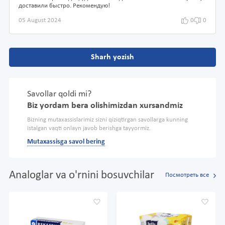
доставили быстро. Рекомендую!
05 August 2024
0
0
Sharh yozish
Savollar qoldi mi?
Biz yordam bera olishimizdan xursandmiz
Bizning mutaxassislarimiz sizni qiziqtirgan savollarga kunning
istalgan vaqti onlayn javob berishga tayyormiz.
Mutaxassisga savol bering
Analoglar va o'rnini bosuvchilar
Посмотреть все