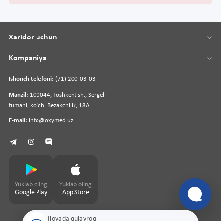
Xaridor uchun
Kompaniya
Ishonch telefoni:
(71) 200-03-03
Manzil:
100044, Toshkent sh., Sergeli
tumani, koʻch. Bezakchilik, 18A
E-mail:
info@oxymed.uz
Yuklab oling
Yuklab oling
Google Play
App Store
Ilovada qulayroq