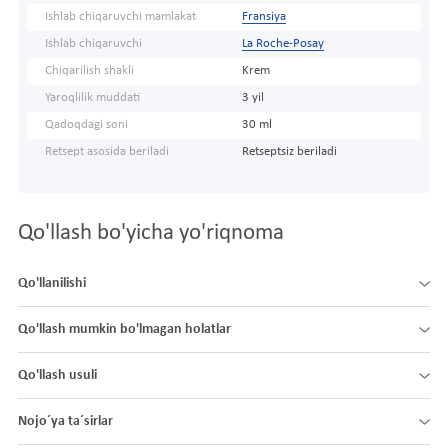
Ishlab chiqaruvchi mamlakat
Fransiya
Ishlab chiqaruvchi
La Roche-Posay
Chiqarilish shakli
Krem
Yaroqlilik muddati
3 yil
Qadoqdagi soni
30 ml
Retsept asosida beriladi
Retseptsiz beriladi
Qo'llash bo'yicha yo'riqnoma
Qo'llanilishi
Qo'llash mumkin bo'lmagan holatlar
Qo'llash usuli
Nojo´ya ta´sirlar