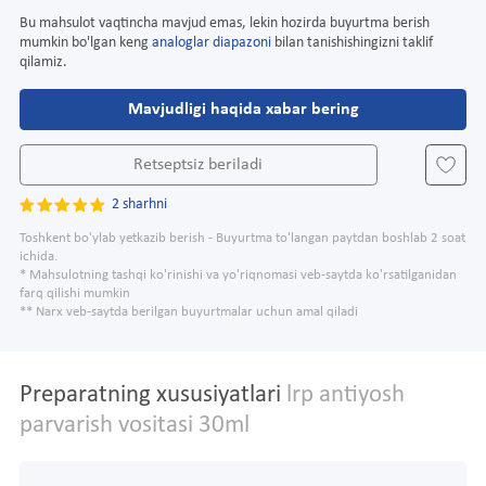
Bu mahsulot vaqtincha mavjud emas, lekin hozirda buyurtma berish
mumkin bo'lgan keng
analoglar diapazoni
bilan tanishishingizni taklif
qilamiz.
Mavjudligi haqida xabar bering
Retseptsiz beriladi
2 sharhni
Toshkent bo'ylab yetkazib berish - Buyurtma to'langan paytdan boshlab 2 soat
ichida.
* Mahsulotning tashqi ko'rinishi va yo'riqnomasi veb-saytda ko'rsatilganidan
farq qilishi mumkin
** Narx veb-saytda berilgan buyurtmalar uchun amal qiladi
Preparatning xususiyatlari
lrp antiyosh
parvarish vositasi 30ml