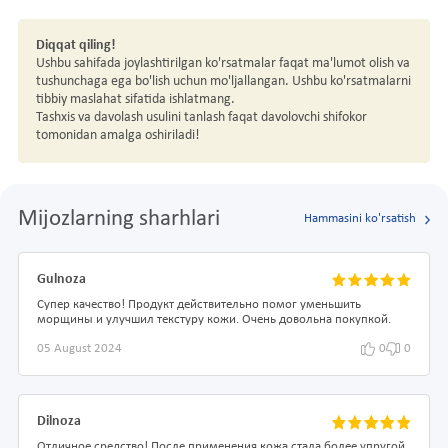
Diqqat qiling!
Ushbu sahifada joylashtirilgan ko'rsatmalar faqat ma'lumot olish va
tushunchaga ega bo'lish uchun mo'ljallangan. Ushbu ko'rsatmalarni
tibbiy maslahat sifatida ishlatmang.
Tashxis va davolash usulini tanlash faqat davolovchi shifokor
tomonidan amalga oshiriladi!
Mijozlarning sharhlari
Hammasini ko'rsatish
Gulnoza
Супер качество! Продукт действительно помог уменьшить
морщины и улучшил текстуру кожи. Очень довольна покупкой.
05 August 2024
0
0
Dilnoza
Отличное средство! После применения кожа стала более упругой