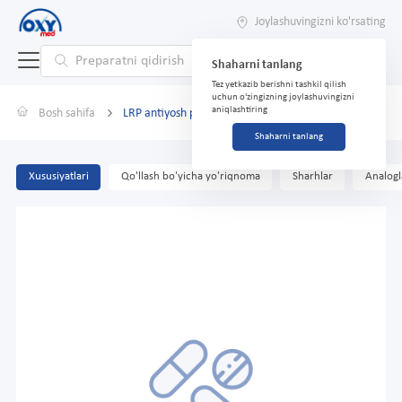
Joylashuvingizni ko'rsating
Shaharni tanlang
Tez yetkazib berishni tashkil qilish
uchun o'zingizning joylashuvingizni
aniqlashtiring
Bosh sahifa
LRP antiyosh parvarish vositasi 30ml
Shaharni tanlang
Xususiyatlari
Qo'llash bo'yicha yo'riqnoma
Sharhlar
Analogl