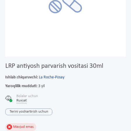
LRP antiyosh parvarish vositasi 30ml
Ishlab chiqaruvchi:
La Roche-Posay
Yaroqlilik muddati:
3 yil
Bolalar uchun
Ruxsat
Terini yoshartirish uchun
Mavjud emas