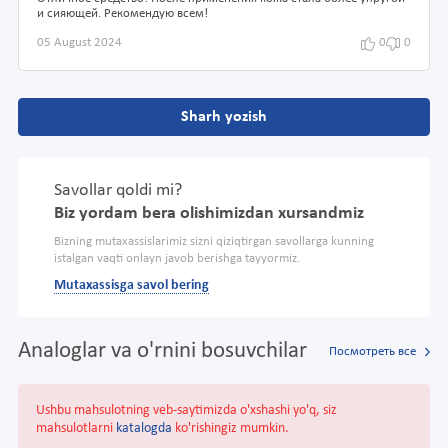
и сияющей. Рекомендую всем!
05 August 2024
0
0
Sharh yozish
Savollar qoldi mi?
Biz yordam bera olishimizdan xursandmiz
Bizning mutaxassislarimiz sizni qiziqtirgan savollarga kunning
istalgan vaqti onlayn javob berishga tayyormiz.
Mutaxassisga savol bering
Analoglar va o'rnini bosuvchilar
Посмотреть все
Ushbu mahsulotning veb-saytimizda o'xshashi yo'q, siz
mahsulotlarni
katalogda
ko'rishingiz mumkin.