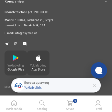
Kompaniya
Ishonch telefoni:
(71) 200-03-03
Manzil:
100044, Toshkent sh., Sergeli
tumani, koʻch. Bezakchilik, 18A
E-mail:
info@oxymed.uz
Yuklab oling
Yuklab oling
Google Play
App Store
Ilovada qulayroq
Sayt yaratuvchi
pharmit.uz
Yuklab olish
0
Bosh sahifa
Katalog
Savat
Profil