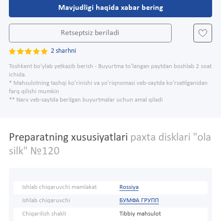
Mavjudligi haqida xabar bering
Retseptsiz beriladi
2 sharhni
Toshkent bo'ylab yetkazib berish - Buyurtma to'langan paytdan boshlab 2 soat
ichida.
* Mahsulotning tashqi ko'rinishi va yo'riqnomasi veb-saytda ko'rsatilganidan
farq qilishi mumkin
** Narx veb-saytda berilgan buyurtmalar uchun amal qiladi
Preparatning xususiyatlari
paxta disklari "ola
silk" №120
Ishlab chiqaruvchi mamlakat
Rossiya
Ishlab chiqaruvchi
БУМФА ГРУПП
Chiqarilish shakli
Tibbiy mahsulot