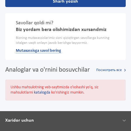
Sharh yozish
Savollar qoldi mi?
Biz yordam bera olishimizdan xursandmiz
Bizning mutaxassislarimiz sizni qiziqtirgan savollarga kunning
istalgan vaqti onlayn javob berishga tayyormiz.
Mutaxassisga savol bering
Analoglar va o'rnini bosuvchilar
Посмотреть все
Ushbu mahsulotning veb-saytimizda o'xshashi yo'q, siz
mahsulotlarni
katalogda
ko'rishingiz mumkin.
Xaridor uchun