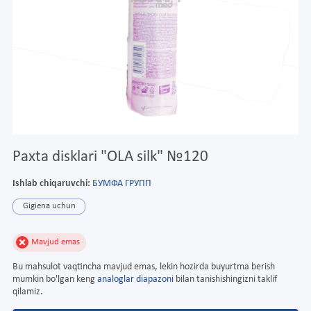
Paxta disklari "OLA silk" №120
Ishlab chiqaruvchi:
БУМФА ГРУПП
Gigiena uchun
Mavjud emas
Bu mahsulot vaqtincha mavjud emas, lekin hozirda buyurtma berish
mumkin bo'lgan keng
analoglar diapazoni
bilan tanishishingizni taklif
qilamiz.