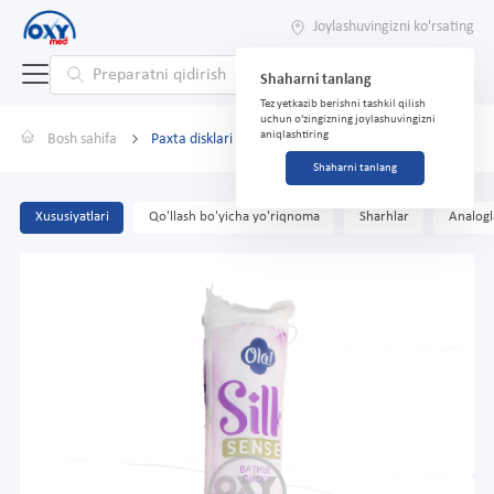
Joylashuvingizni ko'rsating
Shaharni tanlang
Tez yetkazib berishni tashkil qilish
uchun o'zingizning joylashuvingizni
aniqlashtiring
Bosh sahifa
Paxta disklari "OLA silk" №120
Shaharni tanlang
Xususiyatlari
Qo'llash bo'yicha yo'riqnoma
Sharhlar
Analogl