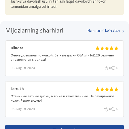
Tashxis va davolash usulini tanlash faqat davolovchi shifokor
tomonidan amalga oshiriladi!
Mijozlarning sharhlari
Hammasini ko'rsatish
Dilnoza
Очень довольна покупкой. Ватные диски OLA silk №120 отлично
справляются с ролем!
05 August 2024
0
0
Farrukh
Отличные ватные диски, мягкие и качественные. Не раздражают
кожу. Рекомендую!
05 August 2024
0
0