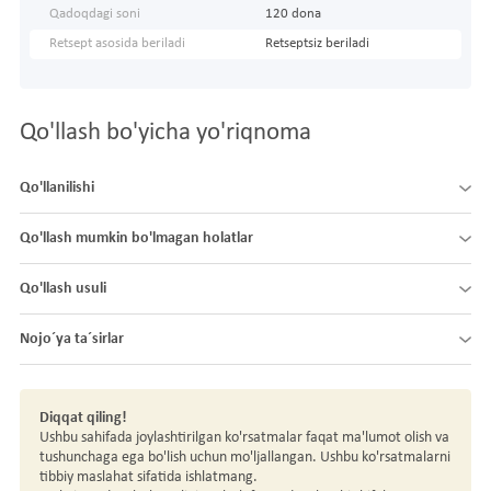
Qadoqdagi soni
120 dona
Retsept asosida beriladi
Retseptsiz beriladi
Qo'llash bo'yicha yo'riqnoma
Qo'llanilishi
Qo'llash mumkin bo'lmagan holatlar
Qo'llash usuli
Nojo´ya ta´sirlar
Diqqat qiling!
Ushbu sahifada joylashtirilgan ko'rsatmalar faqat ma'lumot olish va
tushunchaga ega bo'lish uchun mo'ljallangan. Ushbu ko'rsatmalarni
tibbiy maslahat sifatida ishlatmang.