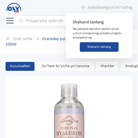
Joylashuvingizni ko'rsating
Shaharni tanlang
Tez yetkazib berishni tashkil qilish
uchun o'zingizning joylashuvingizni
aniqlashtiring
Bosh sahifa
Graceday yuz uchun tonik gigiyaluron Pure Plex
250ml
Shaharni tanlang
Xususiyatlari
Qo'llash bo'yicha yo'riqnoma
Sharhlar
Analogl