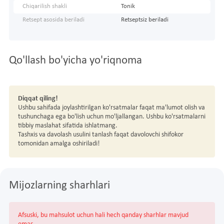
Chiqarilish shakli
Tonik
Retsept asosida beriladi
Retseptsiz beriladi
Qo'llash bo'yicha yo'riqnoma
Diqqat qiling!
Ushbu sahifada joylashtirilgan ko'rsatmalar faqat ma'lumot olish va
tushunchaga ega bo'lish uchun mo'ljallangan. Ushbu ko'rsatmalarni
tibbiy maslahat sifatida ishlatmang.
Tashxis va davolash usulini tanlash faqat davolovchi shifokor
tomonidan amalga oshiriladi!
Mijozlarning sharhlari
Afsuski, bu mahsulot uchun hali hech qanday sharhlar mavjud