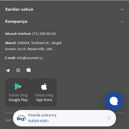
Xaridor uchun
Kompaniya
Ishonch telefoni:
(71) 200-03-03
Manzil:
100044, Toshkent sh., Sergeli
tumani, koʻch. Bezakchilik, 18A
E-mail:
info@oxymed.uz
Yuklab oling
Yuklab oling
Google Play
App Store
Ilovada qulayroq
Sayt yaratuvchi
pharmit.uz
Yuklab olish