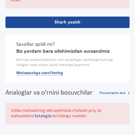
emas.
Sharh yozish
Savollar qoldi mi?
Biz yordam bera olishimizdan xursandmiz
Bizning mutaxassislarimiz sizni qiziqtirgan savollarga kunning
istalgan vaqti onlayn javob berishga tayyormiz.
Mutaxassisga savol bering
Analoglar va o'rnini bosuvchilar
Посмотреть все
Ushbu mahsulotning veb-saytimizda o'xshashi yo'q, siz
mahsulotlarni
katalogda
ko'rishingiz mumkin.