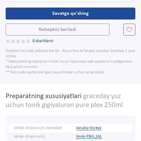
Savatga qo'shing
Retseptsiz beriladi
0 sharhlarni
Toshkent bo'ylab yetkazib berish - Buyurtma to'langan paytdan boshlab 2 soat
ichida.
* Mahsulotning tashqi ko'rinishi va yo'riqnomasi veb-saytda ko'rsatilganidan
farq qilishi mumkin
** Narx veb-saytda berilgan buyurtmalar uchun amal qiladi
Preparatning xususiyatlari
graceday yuz
uchun tonik gigiyaluron pure plex 250ml
Ishlab chiqaruvchi mamlakat
Janubiy Koreya
Ishlab chiqaruvchi
Sindo P&G.,Ltd,