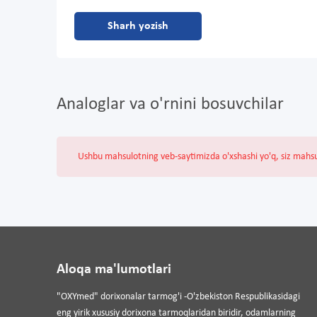
Sharh yozish
Analoglar va o'rnini bosuvchilar
Ushbu mahsulotning veb-saytimizda o'xshashi yo'q, siz mahs
Aloqa ma'lumotlari
"OXYmed" dorixonalar tarmog'i -O'zbekiston Respublikasidagi
eng yirik xususiy dorixona tarmoqlaridan biridir, odamlarning