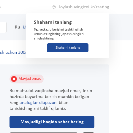
a
Joylashuvingizni ko'rsating
Shaharni tanlang
0
Savat
Ru
Uz
(71) 200-03-03
Tez yetkazib berishni tashkil qilish
uchun o'zingizning joylashuvingizni
aniqlashtiring
Shaharni tanlang
tish uchun 300ml
Mavjud emas
Bu mahsulot vaqtincha mavjud emas, lekin
hozirda buyurtma berish mumkin bo'lgan
keng
analoglar diapazoni
bilan
tanishishingizni taklif qilamiz.
Mavjudligi haqida xabar bering