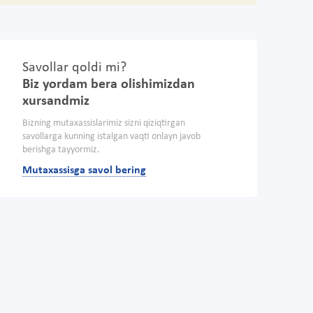
Savollar qoldi mi?
Biz yordam bera olishimizdan
xursandmiz
Bizning mutaxassislarimiz sizni qiziqtirgan
savollarga kunning istalgan vaqti onlayn javob
berishga tayyormiz.
Mutaxassisga savol bering