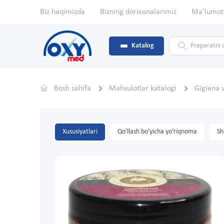
Biz haqimizda
Bizning dorixonalarimiz
Ma'lumot
Katalog
Bosh sahifa
Mahsulotlar katalogi
Gigiena 
Xususiyatlari
Qo'llash bo'yicha yo'riqnoma
Sh