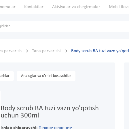
nomalar
Kontaktlar
Aktsiyalar va chegirmalar
Mobil ilov
va parvarish
Tana parvarishi
Body scrub BA tuzi vazn yo'qo
arhlar
Analoglar va o'rnini bosuvchilar
Body scrub BA tuzi vazn yo'qotish
uchun 300ml
Ishlab chiqaruvchi:
Первое решение