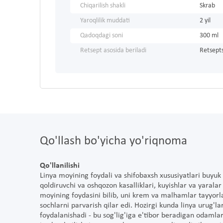
Chiqarilish shakli
Skrab
Yaroqlilik muddati
2 yil
Qadoqdagi soni
300 ml
Retsept asosida beriladi
Retsepts
Qo'llash bo'yicha yo'riqnoma
Qo'llanilishi
Linya moyining foydali va shifobaxsh xususiyatlari buyuk
qoldiruvchi va oshqozon kasalliklari, kuyishlar va yaralar
moyining foydasini bilib, uni krem va malhamlar tayyorlas
sochlarni parvarish qilar edi. Hozirgi kunda linya urug'
foydalanishadi - bu sog'lig'iga e'tibor beradigan odaml