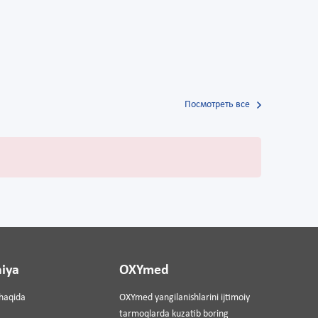
Посмотреть все
iya
OXYmed
haqida
OXYmed yangilanishlarini ijtimoiy
tarmoqlarda kuzatib boring