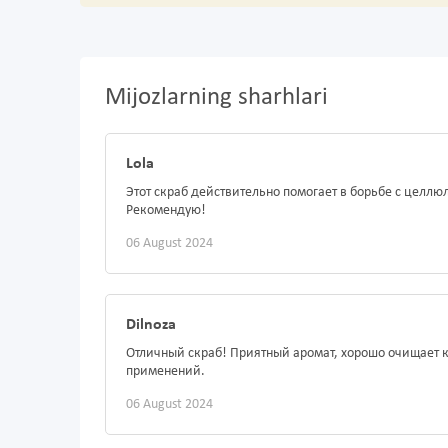
Mijozlarning sharhlari
Lola
Этот скраб действительно помогает в борьбе с целлю
Рекомендую!
06 August 2024
Dilnoza
Отличный скраб! Приятный аромат, хорошо очищает к
применений.
06 August 2024