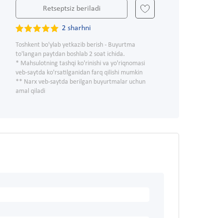
Retseptsiz beriladi
2 sharhni
Toshkent bo'ylab yetkazib berish - Buyurtma
to'langan paytdan boshlab 2 soat ichida.
* Mahsulotning tashqi ko'rinishi va yo'riqnomasi
veb-saytda ko'rsatilganidan farq qilishi mumkin
** Narx veb-saytda berilgan buyurtmalar uchun
amal qiladi