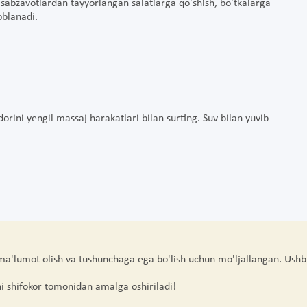
gi sabzavotlardan tayyorlangan salatlarga qo'shish, bo'tkalarga
oblanadi.
ini yengil massaj harakatlari bilan surting. Suv bilan yuvib
 ma'lumot olish va tushunchaga ega bo'lish uchun mo'ljallangan. Ushb
hi shifokor tomonidan amalga oshiriladi!