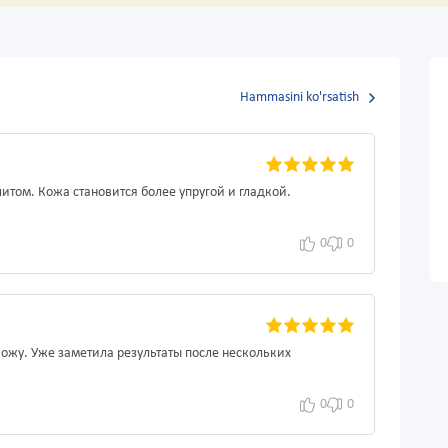
Hammasini ko'rsatish
литом. Кожа становится более упругой и гладкой.
0
0
ожу. Уже заметила результаты после нескольких
0
0