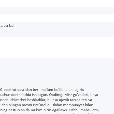
iz beriladi
 Gippokrat davridan beri ma'lum bo'lib, u uni og'riq
 uchun dori sifatida ishlatgan. Qadimgi Misr go'zallari, linya
hda ishlatishni boshladilar, bu esa ajoyib tarzda teri va
laridan olingan moyni iste'mol qilishdan mamnuniyat bilan
arning dasturxonida muhim o'rin egallaydi. Ushbu mahsulotni