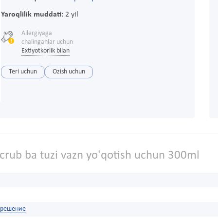
Yaroqlilik muddati:
2 yil
Allergiyaga
chalinganlar uchun
Extiyotkorlik bilan
Teri uchun
Ozish uchun
crub ba tuzi vazn yo'qotish uchun 300ml
 решение