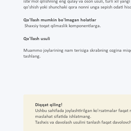
iste'mol qilishning eng qulay va oson usuli, turli xil yan
qo'shish yoki shunchaki qora nonni unga sepish odati his
Qo'llash mumkin bo'lmagan holatlar
Shaxsiy toqat qilmaslik komponentlarga.
Qo'llash usuli
Muammo joylarining nam terisiga skrabning ozgina miqdor
tashlang.
Diqqat qiling!
Ushbu sahifada joylashtirilgan ko'rsatmalar faqat
maslahat sifatida ishlatmang.
Tashxis va davolash usulini tanlash faqat davolovc