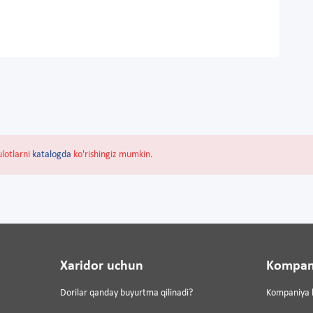
ulotlarni
katalogda
ko'rishingiz mumkin.
Xaridor uchun
Kompan
Dorilar qanday buyurtma qilinadi?
Kompaniya 