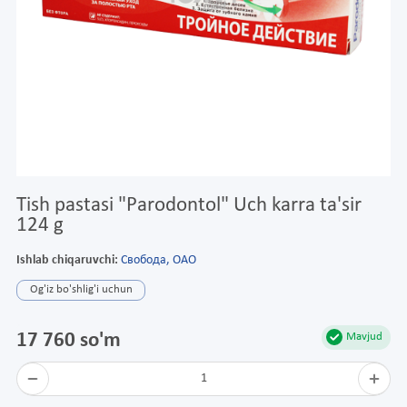
Tish pastasi "Parodontol" Uch karra ta'sir
124 g
Ishlab chiqaruvchi:
Свобода, ОАО
Og'iz bo'shlig'i uchun
17 760 so'm
Mavjud
1