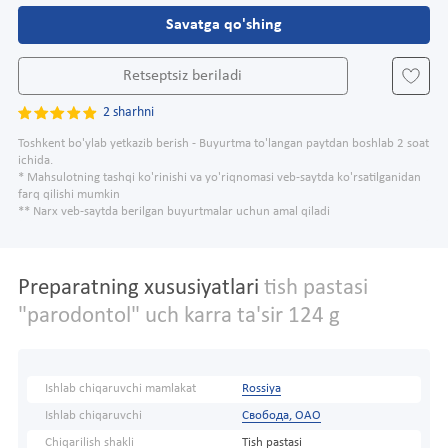
Savatga qo'shing
Retseptsiz beriladi
2 sharhni
Toshkent bo'ylab yetkazib berish - Buyurtma to'langan paytdan boshlab 2 soat
ichida.
* Mahsulotning tashqi ko'rinishi va yo'riqnomasi veb-saytda ko'rsatilganidan
farq qilishi mumkin
** Narx veb-saytda berilgan buyurtmalar uchun amal qiladi
Preparatning xususiyatlari
tish pastasi
"parodontol" uch karra ta'sir 124 g
Ishlab chiqaruvchi mamlakat
Rossiya
Ishlab chiqaruvchi
Свобода, ОАО
Chiqarilish shakli
Tish pastasi