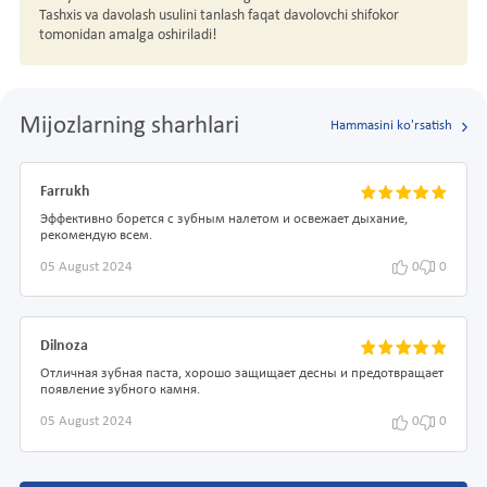
Tashxis va davolash usulini tanlash faqat davolovchi shifokor
tomonidan amalga oshiriladi!
Mijozlarning sharhlari
Hammasini ko'rsatish
Farrukh
Эффективно борется с зубным налетом и освежает дыхание,
рекомендую всем.
05 August 2024
0
0
Dilnoza
Отличная зубная паста, хорошо защищает десны и предотвращает
появление зубного камня.
05 August 2024
0
0