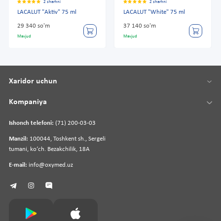
2 sharhni
2 sharhni
LACALUT "Aktiv" 75 ml
LACALUT "White" 75 ml
29 340 so'm
37 140 so'm
Mavjud
Mavjud
Xaridor uchun
Kompaniya
Ishonch telefoni:
(71) 200-03-03
Manzil:
100044, Toshkent sh., Sergeli
tumani, koʻch. Bezakchilik, 18A
E-mail:
info@oxymed.uz