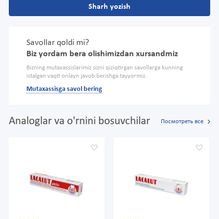
Sharh yozish
Savollar qoldi mi?
Biz yordam bera olishimizdan xursandmiz
Bizning mutaxassislarimiz sizni qiziqtirgan savollarga kunning
istalgan vaqti onlayn javob berishga tayyormiz.
Mutaxassisga savol bering
Analoglar va o'rnini bosuvchilar
Посмотреть все