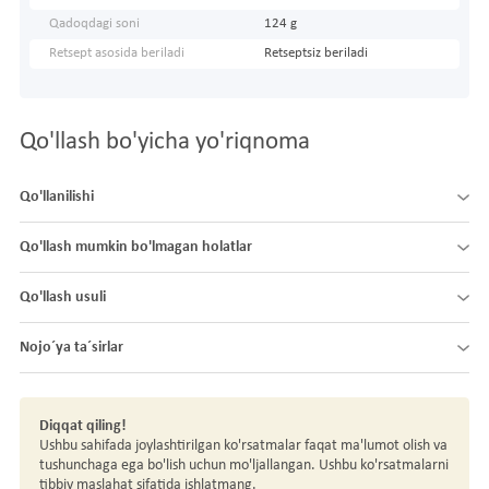
Qadoqdagi soni
124 g
Retsept asosida beriladi
Retseptsiz beriladi
Qo'llash bo'yicha yo'riqnoma
Qo'llanilishi
Qo'llash mumkin bo'lmagan holatlar
Qo'llash usuli
Nojo´ya ta´sirlar
Diqqat qiling!
Ushbu sahifada joylashtirilgan ko'rsatmalar faqat ma'lumot olish va
tushunchaga ega bo'lish uchun mo'ljallangan. Ushbu ko'rsatmalarni
tibbiy maslahat sifatida ishlatmang.