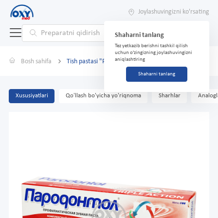
Joylashuvingizni ko'rsating
Shaharni tanlang
Tez yetkazib berishni tashkil qilish
uchun o'zingizning joylashuvingizni
aniqlashtiring
Bosh sahifa
Tish pastasi "Parodontol" Uch karra ta'sir 124 g
Shaharni tanlang
Xususiyatlari
Qo'llash bo'yicha yo'riqnoma
Sharhlar
Analogl