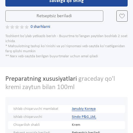
Savatga qo'shing
Retseptsiz beriladi
0 sharhlarni
Toshkent bo'ylab yetkazib berish - Buyurtma to'langan paytdan boshlab 2 soat
ichida.
* Mahsulotning tashqi ko'rinishi va yo'riqnomasi veb-saytda ko'rsatilganidan
farq qilishi mumkin
** Narx veb-saytda berilgan buyurtmalar uchun amal qiladi
Preparatning xususiyatlari
graceday qo'l
kremi zaytun bilan 100ml
Ishlab chiqaruvchi mamlakat
Janubiy Koreya
Ishlab chiqaruvchi
Sindo P&G.,Ltd,
Chiqarilish shakli
Krem
Retsept asosida beriladi
Retseptsiz beriladi