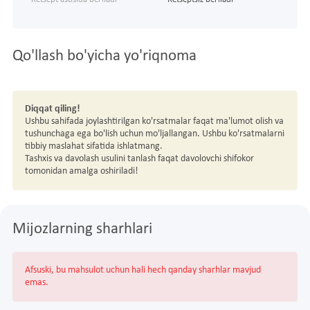
Qo'llash bo'yicha yo'riqnoma
Diqqat qiling!
Ushbu sahifada joylashtirilgan ko'rsatmalar faqat ma'lumot olish va
tushunchaga ega bo'lish uchun mo'ljallangan. Ushbu ko'rsatmalarni
tibbiy maslahat sifatida ishlatmang.
Tashxis va davolash usulini tanlash faqat davolovchi shifokor
tomonidan amalga oshiriladi!
Mijozlarning sharhlari
Afsuski, bu mahsulot uchun hali hech qanday sharhlar mavjud
emas.