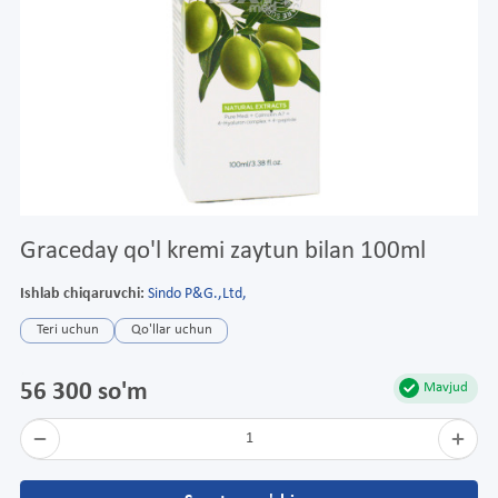
Graceday qo'l kremi zaytun bilan 100ml
Ishlab chiqaruvchi:
Sindo P&G.,Ltd,
Teri uchun
Qo'llar uchun
56 300 so'm
Mavjud
1