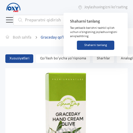
Joylashuvingizni ko'rsating
Shaharni tanlang
Tez yetkazib berishni tashkil qilish
uchun o'zingizning joylashuvingizni
aniqlashtiring
Bosh sahifa
Graceday qo'l kremi zaytun bilan 100ml
Shaharni tanlang
Xususiyatlari
Qo'llash bo'yicha yo'riqnoma
Sharhlar
Analogl