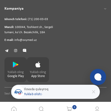
Kompaniya
Ishonch telefoni:
(71) 200-03-03
Manzil:
100044, Toshkent sh., Sergeli
tumani, koʻch. Bezakchilik, 18A
E-mail:
info@oxymed.uz
Yuklab oling
Yuklab oling
Google Play
App Store
Ilovada qulayroq
Sayt yaratuvchi
pharmit.uz
Yuklab olish
0