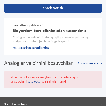
Sharh yozish
Savollar qoldi mi?
Biz yordam bera olishimizdan xursandmiz
Bizning mutaxassislarimiz sizni qiziqtirgan savollarga kunning
istalgan vaqti onlayn javob berishga tayyormiz.
Mutaxassisga savol bering
Analoglar va o'rnini bosuvchilar
Посмотреть все
Ushbu mahsulotning veb-saytimizda o'xshashi yo'q, siz
mahsulotlarni
katalogda
ko'rishingiz mumkin.
Xaridor uchun