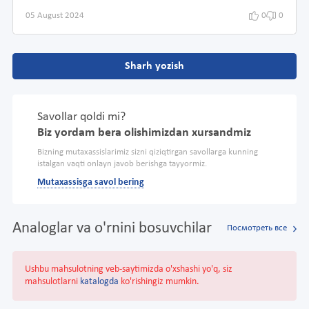
05 August 2024
0
0
Sharh yozish
Savollar qoldi mi?
Biz yordam bera olishimizdan xursandmiz
Bizning mutaxassislarimiz sizni qiziqtirgan savollarga kunning
istalgan vaqti onlayn javob berishga tayyormiz.
Mutaxassisga savol bering
Analoglar va o'rnini bosuvchilar
Посмотреть все
Ushbu mahsulotning veb-saytimizda o'xshashi yo'q, siz
mahsulotlarni
katalogda
ko'rishingiz mumkin.