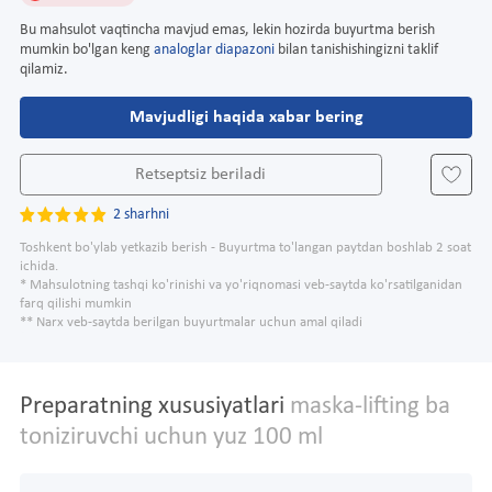
Bu mahsulot vaqtincha mavjud emas, lekin hozirda buyurtma berish
mumkin bo'lgan keng
analoglar diapazoni
bilan tanishishingizni taklif
qilamiz.
Mavjudligi haqida xabar bering
Retseptsiz beriladi
2 sharhni
Toshkent bo'ylab yetkazib berish - Buyurtma to'langan paytdan boshlab 2 soat
ichida.
* Mahsulotning tashqi ko'rinishi va yo'riqnomasi veb-saytda ko'rsatilganidan
farq qilishi mumkin
** Narx veb-saytda berilgan buyurtmalar uchun amal qiladi
Preparatning xususiyatlari
maska-lifting ba
toniziruvchi uchun yuz 100 ml