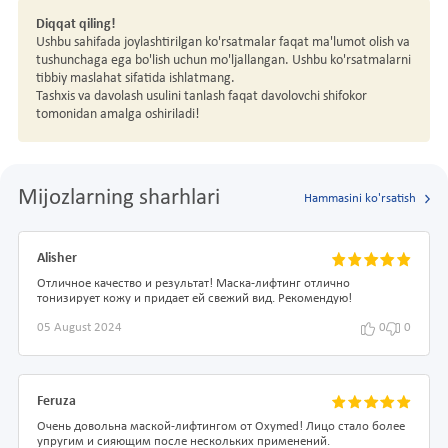
Diqqat qiling!
Ushbu sahifada joylashtirilgan ko'rsatmalar faqat ma'lumot olish va
tushunchaga ega bo'lish uchun mo'ljallangan. Ushbu ko'rsatmalarni
tibbiy maslahat sifatida ishlatmang.
Tashxis va davolash usulini tanlash faqat davolovchi shifokor
tomonidan amalga oshiriladi!
Mijozlarning sharhlari
Hammasini ko'rsatish
Alisher
Отличное качество и результат! Маска-лифтинг отлично
тонизирует кожу и придает ей свежий вид. Рекомендую!
05 August 2024
0
0
Feruza
Очень довольна маской-лифтингом от Oxymed! Лицо стало более
упругим и сияющим после нескольких применений.