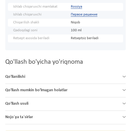
Ishlab chiqaruvchi mamlakat
Rossiya
Ishlab chiqaruvchi
Первое решение
Chiqarilish shakli
Niqob
Qadoqdagi soni
100 ml
Retsept asosida beriladi
Retseptsiz beriladi
Qo'llash bo'yicha yo'riqnoma
Qo'llanilishi
Qo'llash mumkin bo'lmagan holatlar
Qo'llash usuli
Nojo´ya ta´sirlar