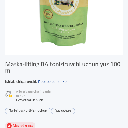
Maska-lifting BA toniziruvchi uchun yuz 100
ml
Ishlab chiqaruvchi:
Первое решение
Allergiyaga chalinganlar
uchun
Extiyotkorlik bilan
Terini yoshartirish uchun
Yuz uchun
Mavjud emas