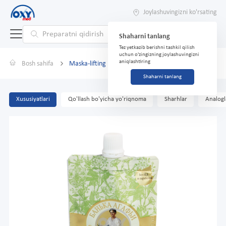
Joylashuvingizni ko'rsating
Shaharni tanlang
Tez yetkazib berishni tashkil qilish
uchun o'zingizning joylashuvingizni
aniqlashtiring
Bosh sahifa
Maska-lifting BA toniziruvchi uchun yuz 100 ml
Shaharni tanlang
Xususiyatlari
Qo'llash bo'yicha yo'riqnoma
Sharhlar
Analogl