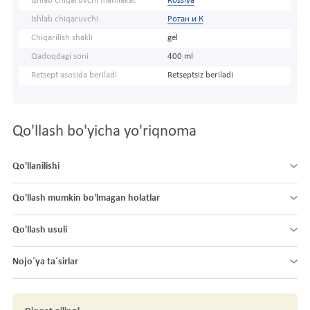
Ishlab chiqaruvchi mamlakat
Rossiya
Ishlab chiqaruvchi
Ротан и К
Chiqarilish shakli
gel
Qadoqdagi soni
400 ml
Retsept asosida beriladi
Retseptsiz beriladi
Qo'llash bo'yicha yo'riqnoma
Qo'llanilishi
Qo'llash mumkin bo'lmagan holatlar
Qo'llash usuli
Nojo´ya ta´sirlar