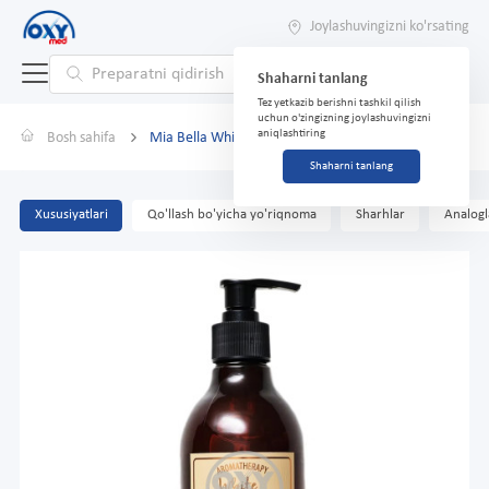
Joylashuvingizni ko'rsating
Shaharni tanlang
Tez yetkazib berishni tashkil qilish
uchun o'zingizning joylashuvingizni
aniqlashtiring
Bosh sahifa
Mia Bella White Lotus 400ml dush gel
Shaharni tanlang
Xususiyatlari
Qo'llash bo'yicha yo'riqnoma
Sharhlar
Analogl