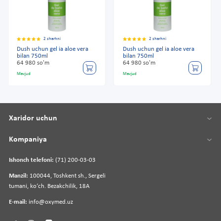
2 sharhni
2 sharhni
Dush uchun gel ia aloe vera
Dush uchun gel ia aloe vera
bilan 750ml
bilan 750ml
64 980 so'm
64 980 so'm
Mavjud
Mavjud
Xaridor uchun
Kompaniya
Ishonch telefoni:
(71) 200-03-03
Manzil:
100044, Toshkent sh., Sergeli
tumani, koʻch. Bezakchilik, 18A
E-mail:
info@oxymed.uz