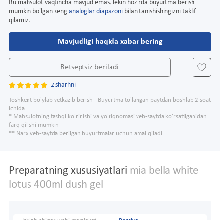
Bu mahsulot vaqtincha mavjud emas, lekin hozirda buyurtma berish
mumkin bo'lgan keng
analoglar diapazoni
bilan tanishishingizni taklif
qilamiz.
Mavjudligi haqida xabar bering
Retseptsiz beriladi
2 sharhni
Toshkent bo'ylab yetkazib berish - Buyurtma to'langan paytdan boshlab 2 soat
ichida.
* Mahsulotning tashqi ko'rinishi va yo'riqnomasi veb-saytda ko'rsatilganidan
farq qilishi mumkin
** Narx veb-saytda berilgan buyurtmalar uchun amal qiladi
Preparatning xususiyatlari
mia bella white
lotus 400ml dush gel