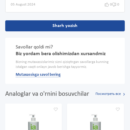
05 August 2024
0
0
Sharh yozish
Savollar qoldi mi?
Biz yordam bera olishimizdan xursandmiz
Bizning mutaxassislarimiz sizni qiziqtirgan savollarga kunning
istalgan vaqti onlayn javob berishga tayyormiz.
Mutaxassisga savol bering
Analoglar va o'rnini bosuvchilar
Посмотреть все