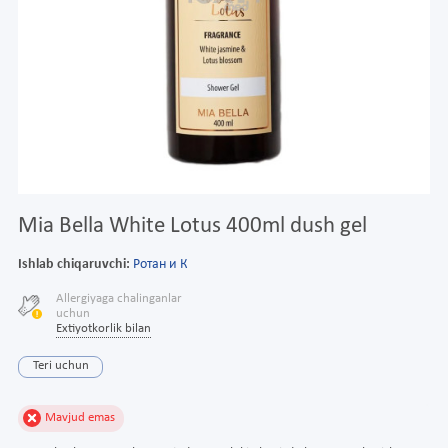
Mia Bella White Lotus 400ml dush gel
Ishlab chiqaruvchi:
Ротан и К
Allergiyaga chalinganlar
uchun
Extiyotkorlik bilan
Teri uchun
Mavjud emas