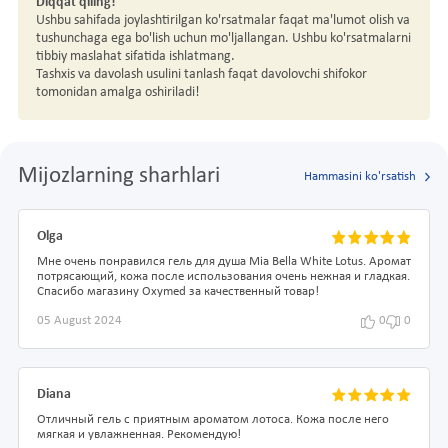
Diqqat qiling!
Ushbu sahifada joylashtirilgan ko'rsatmalar faqat ma'lumot olish va
tushunchaga ega bo'lish uchun mo'ljallangan. Ushbu ko'rsatmalarni
tibbiy maslahat sifatida ishlatmang.
Tashxis va davolash usulini tanlash faqat davolovchi shifokor
tomonidan amalga oshiriladi!
Mijozlarning sharhlari
Hammasini ko'rsatish
Olga
Мне очень понравился гель для душа Mia Bella White Lotus. Аромат
потрясающий, кожа после использования очень нежная и гладкая.
Спасибо магазину Oxymed за качественный товар!
05 August 2024
0
0
Diana
Отличный гель с приятным ароматом лотоса. Кожа после него
мягкая и увлажненная. Рекомендую!