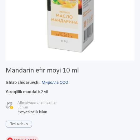
Mandarin efir moyi 10 ml
Ishlab chiqaruvchi:
Миролла ООО
Yaroqlilik muddati:
2 yil
Allergiyaga chalinganlar
uchun
Extiyotkorlik bilan
Teri uchun