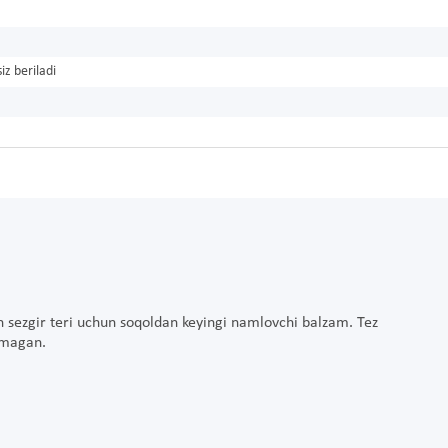
iz beriladi
an sezgir teri uchun soqoldan keyingi namlovchi balzam. Tez
ilmagan.