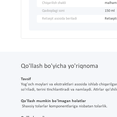
Chiqarilish shakli
malham
Qadoqdagi soni
150 ml
Retsept asosida beriladi
Retsepts
Qo'llash bo'yicha yo'riqnoma
Tavsif
Yog'och moylari va ekstraktlari asosida ishlab chiqarilg
so‘riladi, terini tinchlantiradi va namlaydi. Atirlar qo‘sh
Qo'llash mumkin bo'lmagan holatlar
Shaxsiy tolarlar komponentlariga nisbatan tolarlik.