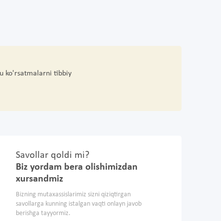
u ko'rsatmalarni tibbiy
Savollar qoldi mi?
Biz yordam bera olishimizdan
xursandmiz
Bizning mutaxassislarimiz sizni qiziqtirgan
savollarga kunning istalgan vaqti onlayn javob
berishga tayyormiz.