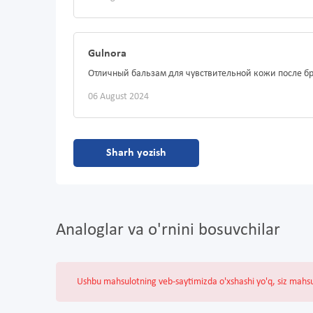
Gulnora
Отличный бальзам для чувствительной кожи после б
06 August 2024
Sharh yozish
Analoglar va o'rnini bosuvchilar
Ushbu mahsulotning veb-saytimizda o'xshashi yo'q, siz mahs