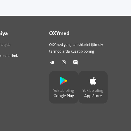
iya
OXYmed
haqida
OXYmed yangilanishlarini ijtimoiy
tarmoqlarda kuzatib boring
ixonalarimiz
Yuklab oling
Yuklab oling
Google Play
App Store