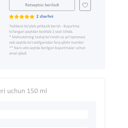
Retseptsiz beriladi
2 sharhni
Toshkent bo'ylab yetkazib berish - Buyurtma
to'langan paytdan boshlab 2 soat ichida.
* Mahsulotning tashqi ko'rinishi va yo'riqnomasi
veb-saytda ko'rsatilganidan farq qilishi mumkin
** Narx veb-saytda berilgan buyurtmalar uchun
amal qiladi
eri uchun 150 ml