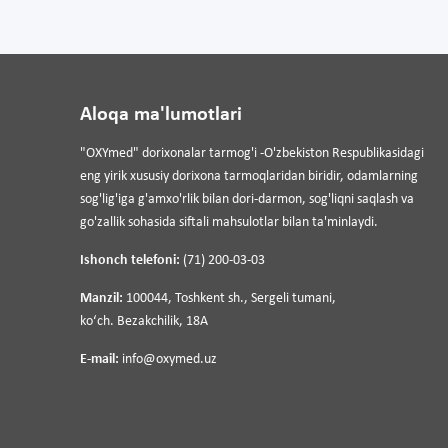
Aloqa ma'lumotlari
"OXYmed" dorixonalar tarmog'i -O'zbekiston Respublikasidagi
eng yirik xususiy dorixona tarmoqlaridan biridir, odamlarning
sog'lig'iga g'amxo'rlik bilan dori-darmon, sog'liqni saqlash va
go'zallik sohasida siftali mahsulotlar bilan ta'minlaydi.
Ishonch telefoni:
(71) 200-03-03
Manzil:
100044, Toshkent sh., Sergeli tumani,
koʻch. Bezakchilik, 18A
E-mail:
info@oxymed.uz