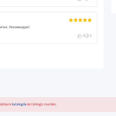
ритья. Рекомендую!
0
0
ulotlarni
katalogda
ko'rishingiz mumkin.