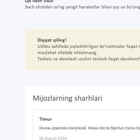
Qo'llash usuli
Soch olishdan so'ng yengil harakatlar bilan yuz va bo'yin
Diqqat qiling!
Ushbu sahifada joylashtirilgan ko'rsatmalar faqat
maslahat sifatida ishlatmang.
Tashxis va davolash usulini tanlash faqat davolovc
Mijozlarning sharhlari
Timur
Очень доволен покупкой. Кожа после бритья стала г
06 August 2024