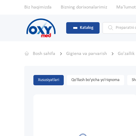
Biz haqimizda
Bizning dorixonalarimiz
Ma'lumot
Katalog
Bosh sahifa
Gigiena va parvarish
Go'zallik
Xususiyatlari
Qo'llash bo'yicha yo'riqnoma
Sh