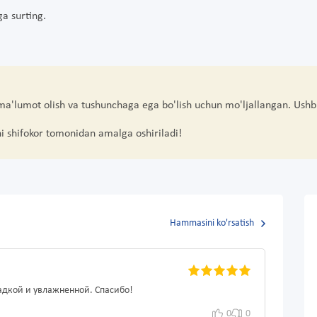
ga surting.
 ma'lumot olish va tushunchaga ega bo'lish uchun mo'ljallangan. Ushb
hi shifokor tomonidan amalga oshiriladi!
Hammasini ko'rsatish
ладкой и увлажненной. Спасибо!
0
0