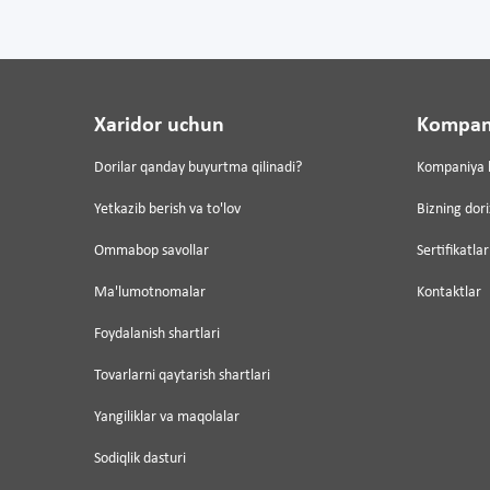
Xaridor uchun
Kompan
Dorilar qanday buyurtma qilinadi?
Kompaniya 
Yetkazib berish va to'lov
Bizning dor
Ommabop savollar
Sertifikatlar
Ma'lumotnomalar
Kontaktlar
Foydalanish shartlari
Tovarlarni qaytarish shartlari
Yangiliklar va maqolalar
Sodiqlik dasturi