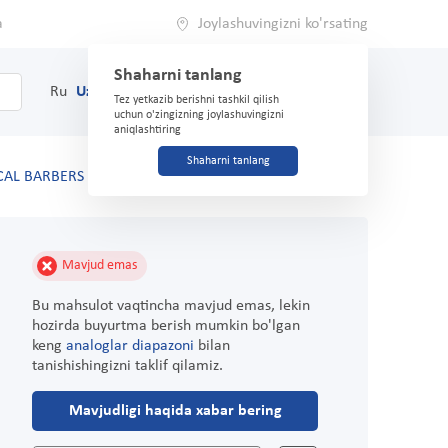
a
Joylashuvingizni ko'rsating
Shaharni tanlang
0
Savat
Ru
Uz
(71) 200-03-03
Tez yetkazib berishni tashkil qilish
uchun o'zingizning joylashuvingizni
aniqlashtiring
Shaharni tanlang
AL BARBERS sezgir teri uchun 150 ml
Mavjud emas
Bu mahsulot vaqtincha mavjud emas, lekin
hozirda buyurtma berish mumkin bo'lgan
keng
analoglar diapazoni
bilan
tanishishingizni taklif qilamiz.
Mavjudligi haqida xabar bering