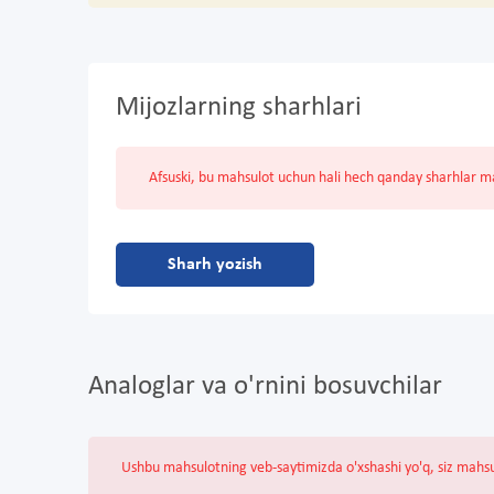
Mijozlarning sharhlari
Afsuski, bu mahsulot uchun hali hech qanday sharhlar 
Sharh yozish
Analoglar va o'rnini bosuvchilar
Ushbu mahsulotning veb-saytimizda o'xshashi yo'q, siz mahs