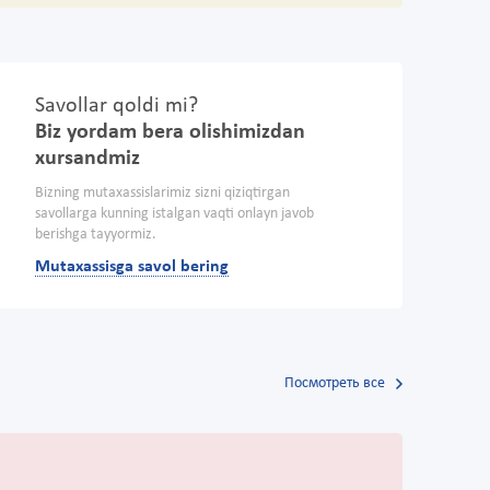
Savollar qoldi mi?
Biz yordam bera olishimizdan
xursandmiz
Bizning mutaxassislarimiz sizni qiziqtirgan
savollarga kunning istalgan vaqti onlayn javob
berishga tayyormiz.
Mutaxassisga savol bering
Посмотреть все