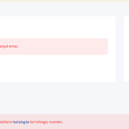
mavjud emas.
ulotlarni
katalogda
ko'rishingiz mumkin.