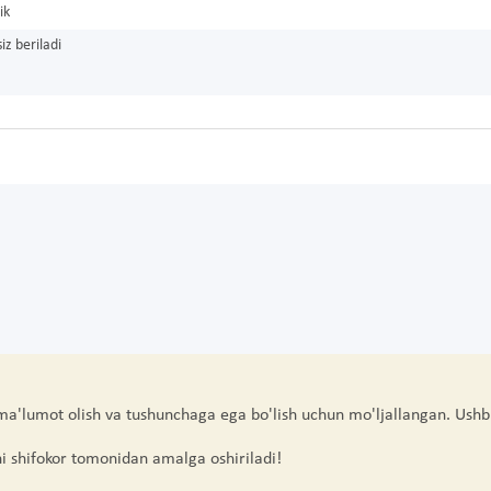
ik
iz beriladi
 ma'lumot olish va tushunchaga ega bo'lish uchun mo'ljallangan. Ushb
hi shifokor tomonidan amalga oshiriladi!