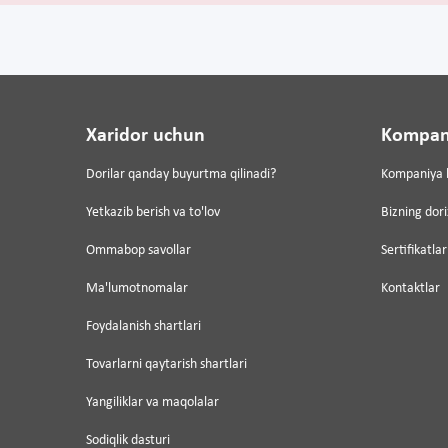
Xaridor uchun
Kompan
Dorilar qanday buyurtma qilinadi?
Kompaniya 
Yetkazib berish va to'lov
Bizning dor
Ommabop savollar
Sertifikatlar
Ma'lumotnomalar
Kontaktlar
Foydalanish shartlari
Tovarlarni qaytarish shartlari
Yangiliklar va maqolalar
Sodiqlik dasturi