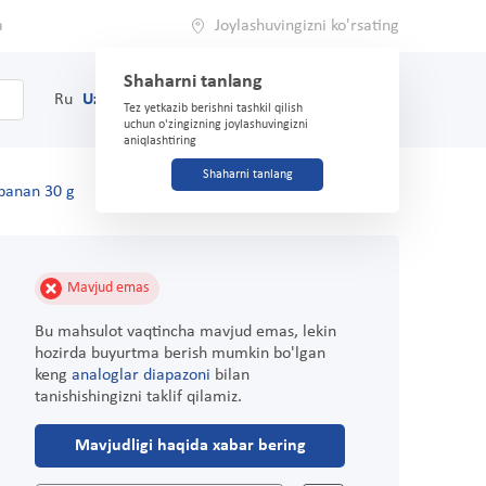
a
Joylashuvingizni ko'rsating
Shaharni tanlang
0
Savat
Ru
Uz
(71) 200-03-03
Tez yetkazib berishni tashkil qilish
uchun o'zingizning joylashuvingizni
aniqlashtiring
Shaharni tanlang
banan 30 g
Mavjud emas
Bu mahsulot vaqtincha mavjud emas, lekin
hozirda buyurtma berish mumkin bo'lgan
keng
analoglar diapazoni
bilan
tanishishingizni taklif qilamiz.
Mavjudligi haqida xabar bering