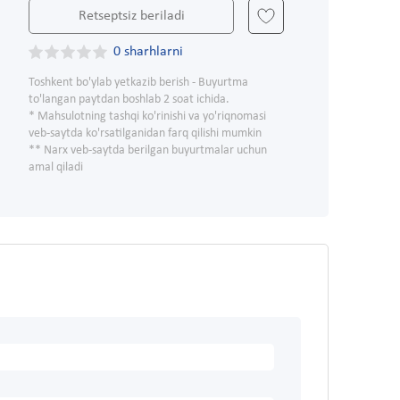
Retseptsiz beriladi
0 sharhlarni
Toshkent bo'ylab yetkazib berish - Buyurtma
to'langan paytdan boshlab 2 soat ichida.
* Mahsulotning tashqi ko'rinishi va yo'riqnomasi
veb-saytda ko'rsatilganidan farq qilishi mumkin
** Narx veb-saytda berilgan buyurtmalar uchun
amal qiladi