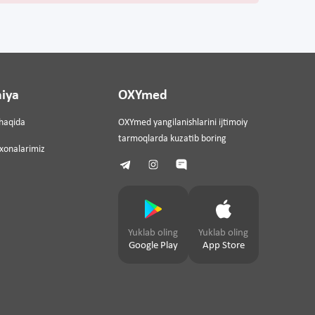
iya
OXYmed
haqida
OXYmed yangilanishlarini ijtimoiy
tarmoqlarda kuzatib boring
ixonalarimiz
Yuklab oling
Yuklab oling
Google Play
App Store