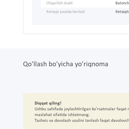
Chiqarilish shakli
Batonch
Retsept asosida beriladi
Retsepts
Qo'llash bo'yicha yo'riqnoma
Diqqat qiling!
Ushbu sahifada joylashtirilgan ko'rsatmalar faqat
maslahat sifatida ishlatmang.
Tashxis va davolash usulini tanlash faqat davolovc