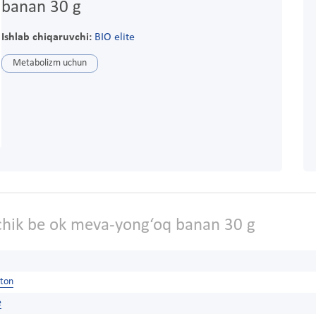
banan 30 g
Ishlab chiqaruvchi:
BIO elite
Metabolizm uchun
hik be ok meva-yong‘oq banan 30 g
ston
e