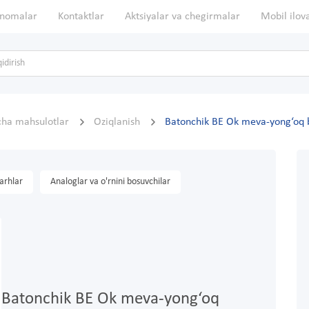
nomalar
Kontaktlar
Aktsiyalar va chegirmalar
Mobil ilov
cha mahsulotlar
Oziqlanish
Batonchik BE Ok meva-yong‘oq 
arhlar
Analoglar va o'rnini bosuvchilar
Batonchik BE Ok meva-yong‘oq