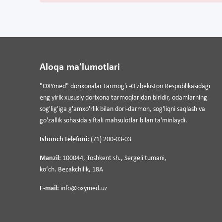
Aloqa ma'lumotlari
"OXYmed" dorixonalar tarmog'i -O'zbekiston Respublikasidagi
eng yirik xususiy dorixona tarmoqlaridan biridir, odamlarning
sog'lig'iga g'amxo'rlik bilan dori-darmon, sog'liqni saqlash va
go'zallik sohasida siftali mahsulotlar bilan ta'minlaydi.
Ishonch telefoni:
(71) 200-03-03
Manzil:
100044, Toshkent sh., Sergeli tumani,
koʻch. Bezakchilik, 18A
E-mail:
info@oxymed.uz