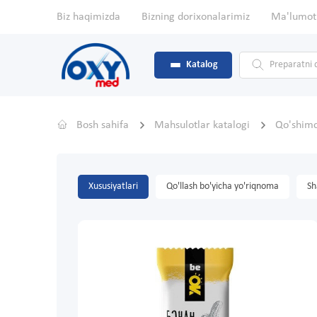
Biz haqimizda
Bizning dorixonalarimiz
Ma'lumot
Katalog
Bosh sahifa
Mahsulotlar katalogi
Qo'shim
Xususiyatlari
Qo'llash bo'yicha yo'riqnoma
Sh