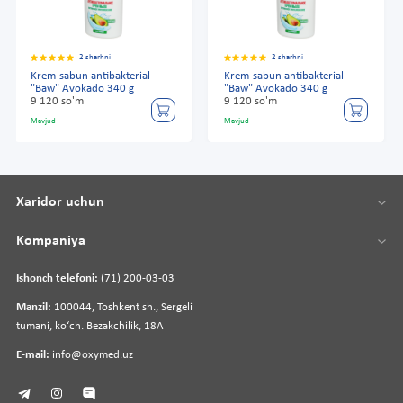
2 sharhni
2 sharhni
Krem-sabun antibakterial
Krem-sabun antibakterial
"Baw" Avokado 340 g
"Baw" Avokado 340 g
9 120 so'm
9 120 so'm
Mavjud
Mavjud
Xaridor uchun
Kompaniya
Ishonch telefoni:
(71) 200-03-03
Manzil:
100044, Toshkent sh., Sergeli
tumani, koʻch. Bezakchilik, 18A
E-mail:
info@oxymed.uz