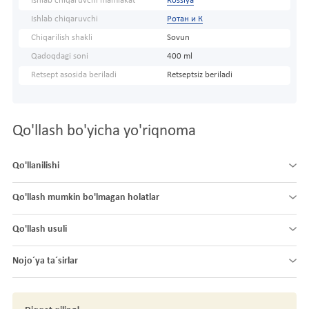
Ishlab chiqaruvchi mamlakat
Rossiya
Ishlab chiqaruvchi
Ротан и К
Chiqarilish shakli
Sovun
Qadoqdagi soni
400 ml
Retsept asosida beriladi
Retseptsiz beriladi
Qo'llash bo'yicha yo'riqnoma
Qo'llanilishi
Qo'llash mumkin bo'lmagan holatlar
Qo'llash usuli
Nojo´ya ta´sirlar