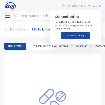
Joylashuvingizni ko'rsating
Shaharni tanlang
Tez yetkazib berishni tashkil qilish
uchun o'zingizning joylashuvingizni
aniqlashtiring
Bosh sahifa
Mia Bella Soul 400ml suyuq sovun
Shaharni tanlang
Xususiyatlari
Qo'llash bo'yicha yo'riqnoma
Sharhlar
Analogl