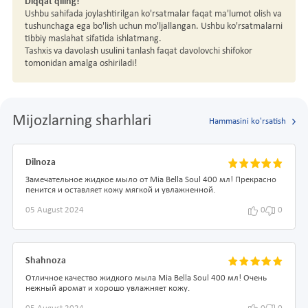
Diqqat qiling!
Ushbu sahifada joylashtirilgan ko'rsatmalar faqat ma'lumot olish va
tushunchaga ega bo'lish uchun mo'ljallangan. Ushbu ko'rsatmalarni
tibbiy maslahat sifatida ishlatmang.
Tashxis va davolash usulini tanlash faqat davolovchi shifokor
tomonidan amalga oshiriladi!
Mijozlarning sharhlari
Hammasini ko'rsatish
Dilnoza
Замечательное жидкое мыло от Mia Bella Soul 400 мл! Прекрасно
пенится и оставляет кожу мягкой и увлажненной.
05 August 2024
0
0
Shahnoza
Отличное качество жидкого мыла Mia Bella Soul 400 мл! Очень
нежный аромат и хорошо увлажняет кожу.