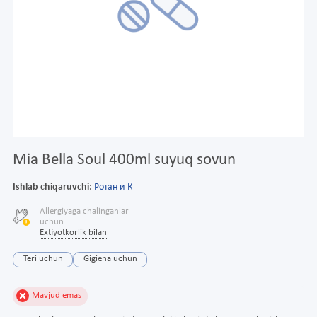
Mia Bella Soul 400ml suyuq sovun
Ishlab chiqaruvchi:
Ротан и К
Allergiyaga chalinganlar
uchun
Extiyotkorlik bilan
Teri uchun
Gigiena uchun
Mavjud emas