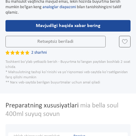
Bu mahsulot vaqtincha mavjud emas, lekin hozirda buyurtma berish
mumkin bo'lgan keng
analoglar diapazoni
bilan tanishishingizni taklif
qilamiz.
Mavjudligi haqida xabar bering
Retseptsiz beriladi
2 sharhni
Toshkent bo'ylab yetkazib berish - Buyurtma to'langan paytdan boshlab 2 soat
ichida.
* Mahsulotning tashqi ko'rinishi va yo'riqnomasi veb-saytda ko'rsatilganidan
farq qilishi mumkin
** Narx veb-saytda berilgan buyurtmalar uchun amal qiladi
Preparatning xususiyatlari
mia bella soul
400ml suyuq sovun