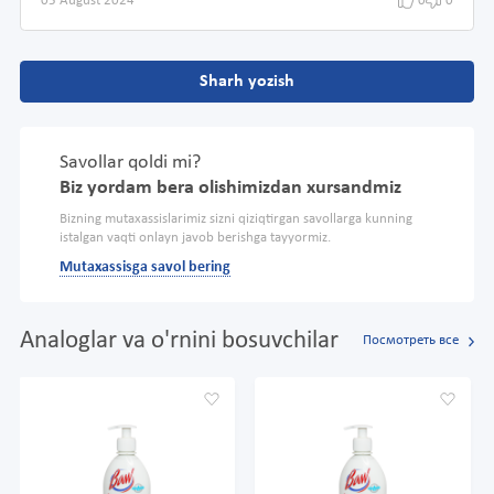
05 August 2024
0
0
Sharh yozish
Savollar qoldi mi?
Biz yordam bera olishimizdan xursandmiz
Bizning mutaxassislarimiz sizni qiziqtirgan savollarga kunning
istalgan vaqti onlayn javob berishga tayyormiz.
Mutaxassisga savol bering
Analoglar va o'rnini bosuvchilar
Посмотреть все