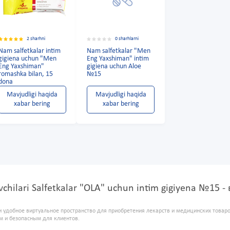
2 sharhni
0 sharhlarni
Nam salfetkalar intim
Nam salfetkalar "Men
gigiena uchun "Men
Eng Yaxshiman" intim
Eng Yaxshiman"
gigiena uchun Aloe
romashka bilan, 15
№15
dona
Mavjudligi haqida
Mavjudligi haqida
xabar bering
xabar bering
uvchilari Salfetkalar "OLA" uchun intim gigiyena №15
и удобное виртуальное пространство для приобретения лекарств и медицинских това
м и безопасным для клиентов.