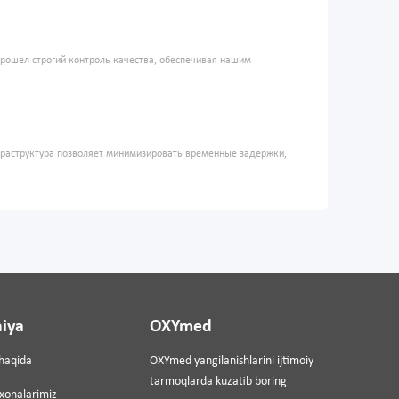
прошел строгий контроль качества, обеспечивая нашим
фраструктура позволяет минимизировать временные задержки,
iya
OXYmed
haqida
OXYmed yangilanishlarini ijtimoiy
tarmoqlarda kuzatib boring
ixonalarimiz