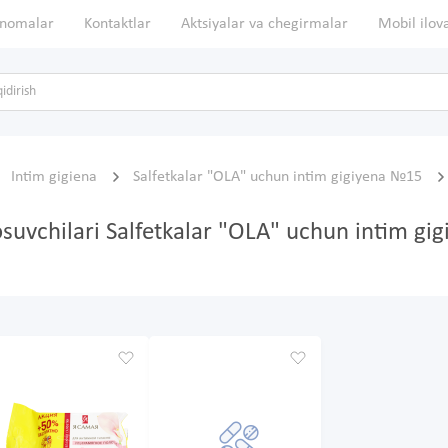
nomalar
Kontaktlar
Aktsiyalar va chegirmalar
Mobil ilov
Intim gigiena
Salfetkalar "OLA" uchun intim gigiyena №15
bosuvchilari Salfetkalar "OLA" uchun intim g