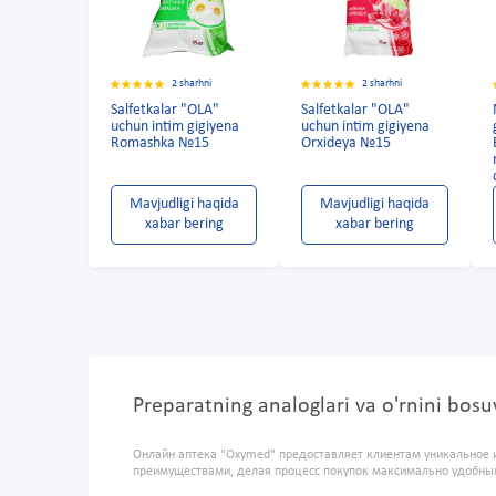
2 sharhni
2 sharhni
Salfetkalar "OLA"
Salfetkalar "OLA"
uchun intim gigiyena
uchun intim gigiyena
Romashka №15
Orxideya №15
Mavjudligi haqida
Mavjudligi haqida
xabar bering
xabar bering
Preparatning analoglari va o'rnini bos
Онлайн аптека "Oxymed" предоставляет клиентам уникальное 
преимуществами, делая процесс покупок максимально удобны