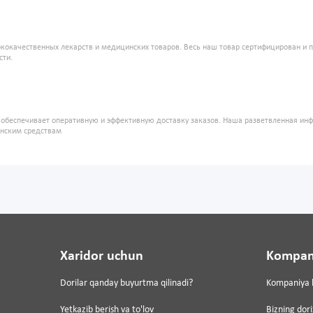
кокачественных лекарств и медицинских товаров. Весь наш товар сертифицирован и 
сти.
" обеспечивает оперативную и эффективную доставку заказов. Наша разветвленная ин
инским средствам
Xaridor uchun
Kompan
Dorilar qanday buyurtma qilinadi?
Kompaniya 
Yetkazib berish va to'lov
Bizning dor