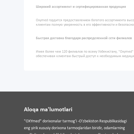
Широкий ассортимент и сертифицированная продукция
Oxymed гордится предоставлением богатого ассортимента высо
клиентам полную уверенность в его эффективности и безопасно
Быстрая доставка благодаря распределенной сети филиалов
Имея более чем 120 филиалов по всему Узбекистану, "Oxymed
обеспечивая клиентам быстрый доступ к необходимым медиц
Aloqa ma'lumotlari
"OXYmed" dorixonalar tarmog'i -O'zbekiston Respublikasidagi
eng yirik xususiy dorixona tarmoqlaridan biridir, odamlarning