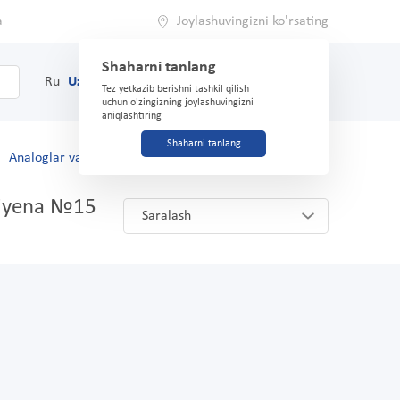
a
Joylashuvingizni ko'rsating
Shaharni tanlang
0
Savat
Ru
Uz
(71) 200-03-03
Tez yetkazib berishni tashkil qilish
uchun o'zingizning joylashuvingizni
aniqlashtiring
Shaharni tanlang
Analoglar va o'rnini bosuvchilar
igiyena №15
Saralash