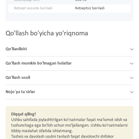
Retsept asosida beriladi
Retseptsiz beriladi
Qo'llash bo'yicha yo'riqnoma
Qo'llanilishi
Qo'llash mumkin bo'lmagan holatlar
Qo'llash usuli
Nojo´ya ta´sirlar
Diqqat qiling!
Ushbu sahifada joylashtirilgan ko'rsatmalar faqat ma'lumot olish va
tushunchaga ega bo'lish uchun mo'ljallangan. Ushbu ko'rsatmalarni
tibbiy maslahat sifatida ishlatmang.
Tashxis va davolash usulini tanlash faqat davolovchi shifokor