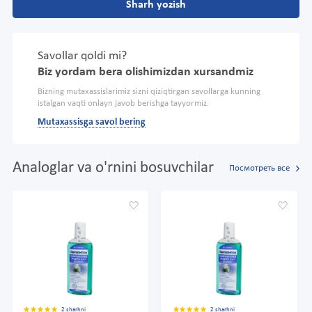
Sharh yozish
Savollar qoldi mi?
Biz yordam bera olishimizdan xursandmiz
Bizning mutaxassislarimiz sizni qiziqtirgan savollarga kunning
istalgan vaqti onlayn javob berishga tayyormiz.
Mutaxassisga savol bering
Analoglar va o'rnini bosuvchilar
Посмотреть все
2 sharhni
2 sharhni