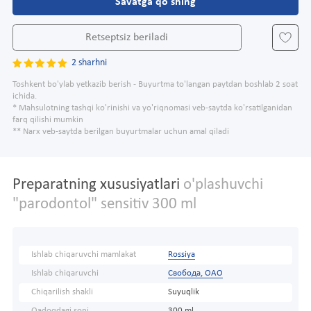
Savatga qo'shing
Retseptsiz beriladi
2 sharhni
Toshkent bo'ylab yetkazib berish - Buyurtma to'langan paytdan boshlab 2 soat
ichida.
* Mahsulotning tashqi ko'rinishi va yo'riqnomasi veb-saytda ko'rsatilganidan
farq qilishi mumkin
** Narx veb-saytda berilgan buyurtmalar uchun amal qiladi
Preparatning xususiyatlari
o'plashuvchi
"parodontol" sensitiv 300 ml
Ishlab chiqaruvchi mamlakat
Rossiya
Ishlab chiqaruvchi
Свобода, ОАО
Chiqarilish shakli
Suyuqlik
Qadoqdagi soni
300 ml