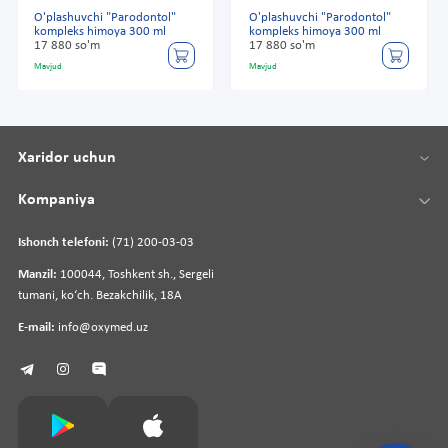
O'plashuvchi "Parodontol"
O'plashuvchi "Parodontol"
kompleks himoya 300 ml
kompleks himoya 300 ml
17 880 so'm
17 880 so'm
Mavjud
Mavjud
Xaridor uchun
Kompaniya
Ishonch telefoni:
(71) 200-03-03
Manzil:
100044, Toshkent sh., Sergeli
tumani, koʻch. Bezakchilik, 18A
E-mail:
info@oxymed.uz