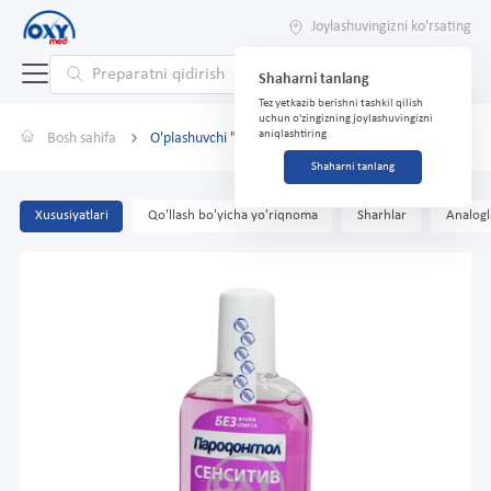
Joylashuvingizni ko'rsating
Shaharni tanlang
Tez yetkazib berishni tashkil qilish
uchun o'zingizning joylashuvingizni
aniqlashtiring
Bosh sahifa
O'plashuvchi "Parodontol" sensitiv 300 ml
Shaharni tanlang
Xususiyatlari
Qo'llash bo'yicha yo'riqnoma
Sharhlar
Analogl