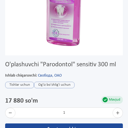
O'plashuvchi "Parodontol" sensitiv 300 ml
Ishlab chiqaruvchi:
Свобода, ОАО
Tishlar uchun
Og'iz bo'shlig'i uchun
17 880 so'm
Mavjud
1