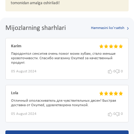
tomonidan amalga oshiriladi!
Mijozlarning sharhlari
Hammasini ko'rsatish
Karim
Пародонтол сенситив очень помог моим зубам, стало меньше
кровоточивости. Спасибо магазину Oxymed за качественный
продукт.
05 August 2024
0
0
Lola
Отличный ополаскиватель для чувствительных десен! Быстрая
доставка от Oxymed, удовлетворена покупкой.
05 August 2024
0
0