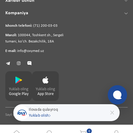
Xaridor uchun
Kompaniya
Ishonch telefoni:
(71) 200-03-03
Manzil:
100044, Toshkent sh., Sergeli
tumani, koʻch. Bezakchilik, 18A
E-mail:
info@oxymed.uz
Yuklab oling
Yuklab oling
Google Play
App Store
Ilovada qulayroq
Sayt yaratuvchi
pharmit.uz
Yuklab olish
0