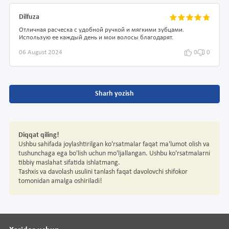
Dilfuza
Отличная расческа с удобной ручкой и мягкими зубцами.
Использую ее каждый день и мои волосы благодарят.
06 August 2024
0
0
Sharh yozish
Diqqat qiling!
Ushbu sahifada joylashtirilgan ko'rsatmalar faqat ma'lumot olish va
tushunchaga ega bo'lish uchun mo'ljallangan. Ushbu ko'rsatmalarni
tibbiy maslahat sifatida ishlatmang.
Tashxis va davolash usulini tanlash faqat davolovchi shifokor
tomonidan amalga oshiriladi!