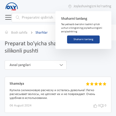
Joylashuvingizni ko'rsating
Shaharni tanlang
Tez yetkazib berishni tashkil qilish
uchun o'zingizning joylashuvingizni
aniqlashtiring
Bosh sahifa
Sharhlar
Shaharni tanlang
Preparat bo'yicha sharhlar Taraqqiyot
silikonli pushti
Avval yangilari
Shamsiya
Купила силиконовую расческу и осталась довольна! Легко
расчесывает волосы, не цепляет их и не повреждает. Очень
удобная в использовании.
06 August 2024
0
0