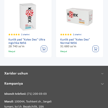
2 sharhni
2 sharhni
Kunlik pad "Kotex Deo" Ultra
Kunlik pad "Kotex Deo"
ingichka №56
Normal №56
28 740 so'm
31 680 so'm
Mavjud
Mavjud
Xaridor uchun
Kompaniya
Ishonch telefoni:
(71) 200-03-03
Manzil:
100044, Toshkent sh., Sergeli
tumani, koʻch. Bezakchilik, 18A