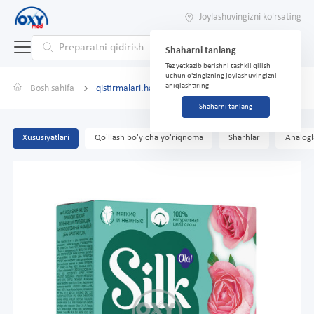
Joylashuvingizni ko'rsating
Shaharni tanlang
Tez yetkazib berishni tashkil qilish
uchun o'zingizning joylashuvingizni
aniqlashtiring
Bosh sahifa
qistirmalari.har bir OLA! Silk Sense Rose № 60
Shaharni tanlang
Xususiyatlari
Qo'llash bo'yicha yo'riqnoma
Sharhlar
Analogl