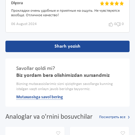
Diyora
Прокладки очень удобные и приятные на ощупь. Не чувствуются
вообще. Отличное качество!
06 August 2024
0
0
Sharh yozish
Savollar qoldi mi?
Biz yordam bera olishimizdan xursandmiz
Bizning mutaxassislarimiz sizni qiziqtirgan savollarga kunning
istalgan vaqti onlayn javob berishga tayyormiz.
Mutaxassisga savol bering
Analoglar va o'rnini bosuvchilar
Посмотреть все