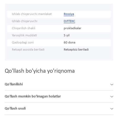
Ishlab chiqaruvchi mamlakat
Rossiya
Ishlab chiqaruvchi
ОЛТЕКС
Chiqarilish shakli
prokladkalar
Yaroqlilik muddati
5 yil
Qadoqdagi soni
60 dona
Retsept asosida beriladi
Retseptsiz beriladi
Qo'llash bo'yicha yo'riqnoma
Qo'llanilishi
Qo'llash mumkin bo'lmagan holatlar
Qo'llash usuli