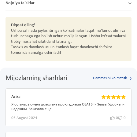
Nojo´ya ta´sirlar
Diqqat qiling!
Ushbu sahifada joylashtirilgan ko'rsatmalar faqat ma'lumot olish va
tushunchaga ega bo'lish uchun mo'ljallangan. Ushbu ko'rsatmalarni
tibbiy maslahat sifatida ishlatmang.
Tashxis va davolash usulini tanlash faqat davolovchi shifokor
tomonidan amalga oshiriladi!
Mijozlarning sharhlari
Hammasini ko'rsatish
Aziza
Я осталась очень довольна прокладками OLA! Silk Sense. Удобны и
надежны. Заказала еще!
06 August 2024
0
0