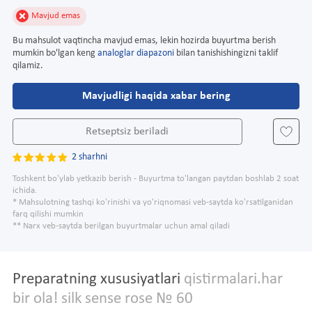
Mavjud emas
Bu mahsulot vaqtincha mavjud emas, lekin hozirda buyurtma berish
mumkin bo'lgan keng
analoglar diapazoni
bilan tanishishingizni taklif
qilamiz.
Mavjudligi haqida xabar bering
Retseptsiz beriladi
2 sharhni
Toshkent bo'ylab yetkazib berish - Buyurtma to'langan paytdan boshlab 2 soat
ichida.
* Mahsulotning tashqi ko'rinishi va yo'riqnomasi veb-saytda ko'rsatilganidan
farq qilishi mumkin
** Narx veb-saytda berilgan buyurtmalar uchun amal qiladi
Preparatning xususiyatlari
qistirmalari.har
bir ola! silk sense rose № 60