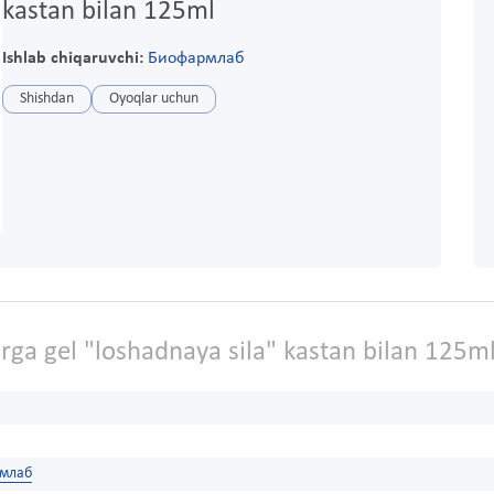
kastan bilan 125ml
Ishlab chiqaruvchi:
Биофармлаб
Shishdan
Oyoqlar uchun
rga gel "loshadnaya sila" kastan bilan 125m
млаб