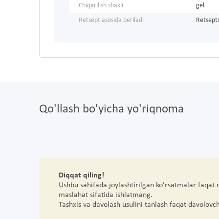
Chiqarilish shakli
gel
Retsept asosida beriladi
Retsepts
Qo'llash bo'yicha yo'riqnoma
Diqqat qiling!
Ushbu sahifada joylashtirilgan ko'rsatmalar faqat
maslahat sifatida ishlatmang.
Tashxis va davolash usulini tanlash faqat davolovc