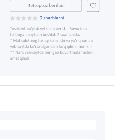
Retseptsiz beriladi
0 sharhlarni
Toshkent bo'ylab yetkazib berish - Buyurtma
to'langan paytdan boshlab 2 soat ichida.
* Mahsulotning tashqi ko'rinishi va yo'riqnomasi
veb-saytda ko'rsatilganidan farq qilishi mumkin
** Narx veb-saytda berilgan buyurtmalar uchun
amal qiladi
l