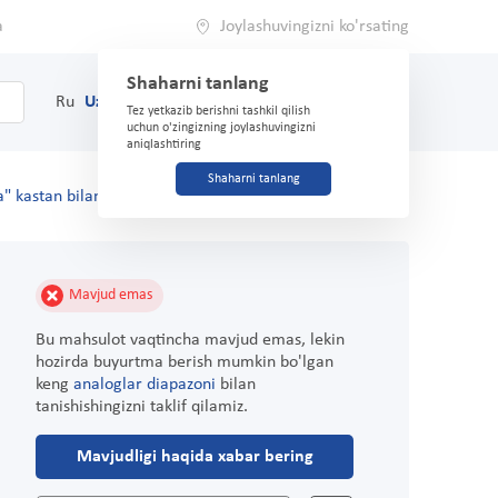
a
Joylashuvingizni ko'rsating
Shaharni tanlang
0
Savat
Ru
Uz
(71) 200-03-03
Tez yetkazib berishni tashkil qilish
uchun o'zingizning joylashuvingizni
aniqlashtiring
Shaharni tanlang
a" kastan bilan 125ml
Mavjud emas
Bu mahsulot vaqtincha mavjud emas, lekin
hozirda buyurtma berish mumkin bo'lgan
keng
analoglar diapazoni
bilan
tanishishingizni taklif qilamiz.
Mavjudligi haqida xabar bering