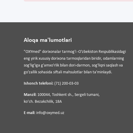
Aloqa ma'lumotlari
"OXYmed" dorixonalar tarmog'i -O'zbekiston Respublikasidagi
eng yirik xususiy dorixona tarmoqlaridan biridir, odamlarning
sog'lig'iga g'amxo'rlik bilan dori-darmon, sog'liqni saqlash va
go'zallik sohasida siftali mahsulotlar bilan ta'minlaydi.
Ishonch telefoni:
(71) 200-03-03
Manzil:
100044, Toshkent sh., Sergeli tumani,
koʻch. Bezakchilik, 18A
E-mail:
info@oxymed.uz