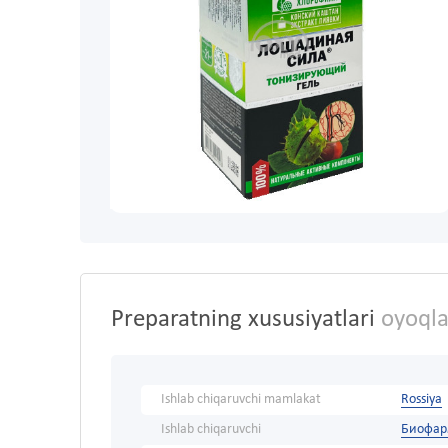
Preparatning xususiyatlari
oyoqla
Ishlab chiqaruvchi mamlakat
Rossiya
Ishlab chiqaruvchi
Биофар