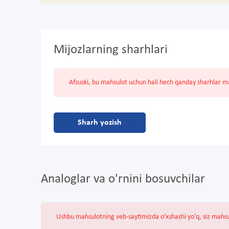
Mijozlarning sharhlari
Afsuski, bu mahsulot uchun hali hech qanday sharhlar 
Sharh yozish
Analoglar va o'rnini bosuvchilar
Ushbu mahsulotning veb-saytimizda o'xshashi yo'q, siz mahs