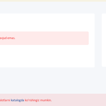
mavjud emas.
ulotlarni
katalogda
ko'rishingiz mumkin.