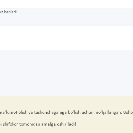
iz beriladi
 ma'lumot olish va tushunchaga ega bo'lish uchun mo'ljallangan. Ushb
hi shifokor tomonidan amalga oshiriladi!