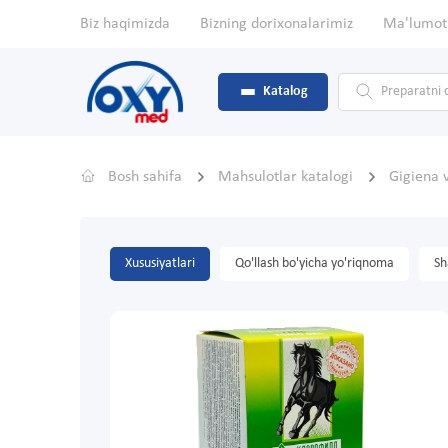
Biz haqimizda
Bizning dorixonalarimiz
Ma'lumot
Katalog
Bosh sahifa
Mahsulotlar katalogi
Gigiena 
Xususiyatlari
Qo'llash bo'yicha yo'riqnoma
Sh