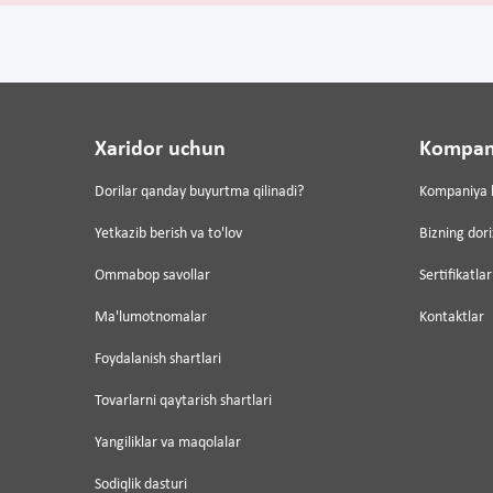
Xaridor uchun
Kompan
Dorilar qanday buyurtma qilinadi?
Kompaniya 
Yetkazib berish va to'lov
Bizning dor
Ommabop savollar
Sertifikatlar
Ma'lumotnomalar
Kontaktlar
Foydalanish shartlari
Tovarlarni qaytarish shartlari
Yangiliklar va maqolalar
Sodiqlik dasturi