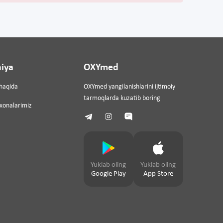
iya
OXYmed
haqida
OXYmed yangilanishlarini ijtimoiy
tarmoqlarda kuzatib boring
ixonalarimiz
Yuklab oling
Yuklab oling
Google Play
App Store