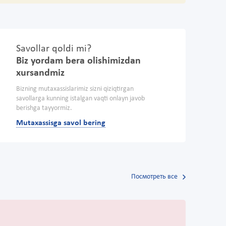
Savollar qoldi mi?
Biz yordam bera olishimizdan
xursandmiz
Bizning mutaxassislarimiz sizni qiziqtirgan
savollarga kunning istalgan vaqti onlayn javob
berishga tayyormiz.
Mutaxassisga savol bering
Посмотреть все