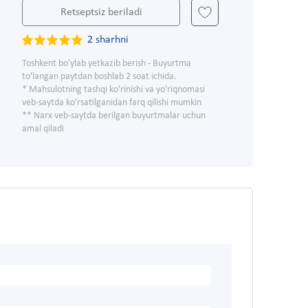
Retseptsiz beriladi
2 sharhni
Toshkent bo'ylab yetkazib berish - Buyurtma
to'langan paytdan boshlab 2 soat ichida.
* Mahsulotning tashqi ko'rinishi va yo'riqnomasi
veb-saytda ko'rsatilganidan farq qilishi mumkin
** Narx veb-saytda berilgan buyurtmalar uchun
amal qiladi