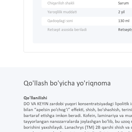
Chiqarilish shakli
Sarum
Yaroqlilik muddati
2 yil
Qadoqdagi soni
130 ml
Retsept asosida beriladi
Retsepts
Qo'llash bo'yicha yo'riqnoma
Qo'llanilishi
DO VA KEYIN zardobi yuqori konsentratsiyadagi lipolitik i
bilan “apelsin po‘chog‘i” effekti, shish, bo‘shashish, teri
bartaraf etishga imkon beradi. Kofein, laminariya va mur
tayyorlangan nanozarralarda joylashgan bo‘lib, bu uzoq m
borishini yaxshilaydi. Lanachrys (TM) 2B qarshi shish va dr