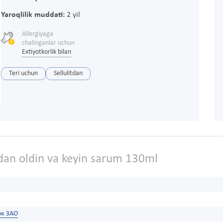
Yaroqlilik muddati:
2 yil
Allergiyaga
chalinganlar uchun
Extiyotkorlik bilan
Teri uchun
Sellulitdan
tdan oldin va keyin sarum 130ml
эк ЗАО