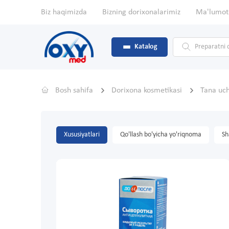
Biz haqimizda
Bizning dorixonalarimiz
Ma'lumot
Katalog
Bosh sahifa
Dorixona kosmetikasi
Tana uc
Xususiyatlari
Qo'llash bo'yicha yo'riqnoma
Sh