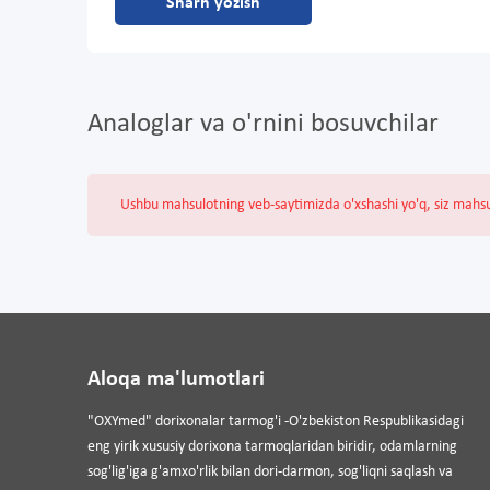
Sharh yozish
Analoglar va o'rnini bosuvchilar
Ushbu mahsulotning veb-saytimizda o'xshashi yo'q, siz mahs
Aloqa ma'lumotlari
"OXYmed" dorixonalar tarmog'i -O'zbekiston Respublikasidagi
eng yirik xususiy dorixona tarmoqlaridan biridir, odamlarning
sog'lig'iga g'amxo'rlik bilan dori-darmon, sog'liqni saqlash va