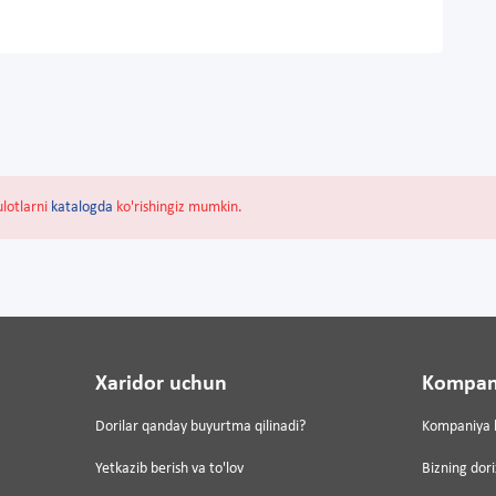
ulotlarni
katalogda
ko'rishingiz mumkin.
Xaridor uchun
Kompan
Dorilar qanday buyurtma qilinadi?
Kompaniya 
Yetkazib berish va to'lov
Bizning dor