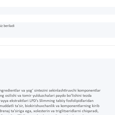
iz beriladi
ngredientlar va yog‘ sintezini sekinlashtiruvchi komponentlar
ning osilishi va tomir yulduzchalari paydo bo‘lishini tezda
ayya ekstraktlari LPD’s Slimming tabiiy fosfolipidlaridan
uddatli ta’sir, biokirishuvchanlik va komponentlarning kirib
enaj ta’siriga ega, xolesterin va triglitseridlarni chiqaradi,