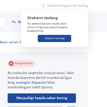
a
Joylashuvingizni ko'rsating
Shaharni tanlang
0
Savat
Ru
Uz
(71) 200-03-03
Tez yetkazib berishni tashkil qilish
uchun o'zingizning joylashuvingizni
aniqlashtiring
Shaharni tanlang
a keyin sarum 130ml
Mavjud emas
Bu mahsulot vaqtincha mavjud emas, lekin
hozirda buyurtma berish mumkin bo'lgan
keng
analoglar diapazoni
bilan
tanishishingizni taklif qilamiz.
Mavjudligi haqida xabar bering