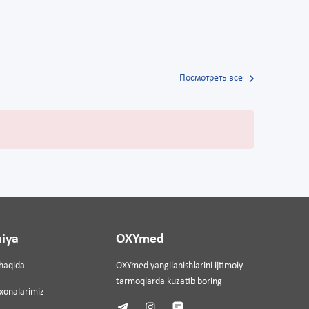
Посмотреть все
iya
OXYmed
haqida
OXYmed yangilanishlarini ijtimoiy
tarmoqlarda kuzatib boring
ixonalarimiz