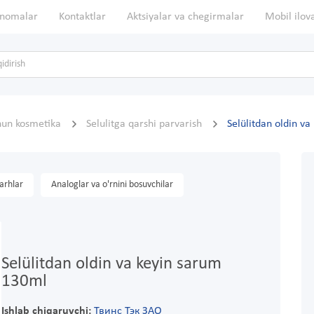
nomalar
Kontaktlar
Aktsiyalar va chegirmalar
Mobil ilov
hun kosmetika
Selulitga qarshi parvarish
Selülitdan oldin v
arhlar
Analoglar va o'rnini bosuvchilar
Selülitdan oldin va keyin sarum
130ml
Ishlab chiqaruvchi:
Твинс Тэк ЗАО