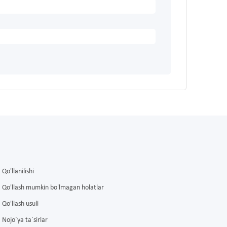
Qo'llanilishi
Qo'llash mumkin bo'lmagan holatlar
Qo'llash usuli
Nojo´ya ta´sirlar