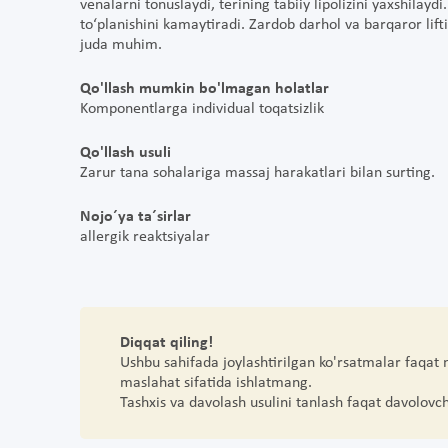
venalarni tonuslaydi, terining tabiiy lipolizini yaxshilay
to‘planishini kamaytiradi. Zardob darhol va barqaror lift
juda muhim.
Qo'llash mumkin bo'lmagan holatlar
Komponentlarga individual toqatsizlik
Qo'llash usuli
Zarur tana sohalariga massaj harakatlari bilan surting.
Nojo´ya ta´sirlar
allergik reaktsiyalar
Diqqat qiling!
Ushbu sahifada joylashtirilgan ko'rsatmalar faqat
maslahat sifatida ishlatmang.
Tashxis va davolash usulini tanlash faqat davolovc