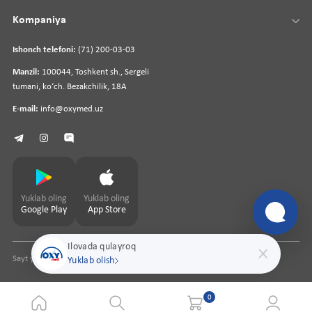
Kompaniya
Ishonch telefoni:
(71) 200-03-03
Manzil:
100044, Toshkent sh., Sergeli
tumani, koʻch. Bezakchilik, 18A
E-mail:
info@oxymed.uz
Yuklab oling
Yuklab oling
Google Play
App Store
Ilovada qulayroq
Sayt yaratuvchi
pharmit.uz
Yuklab olish
0