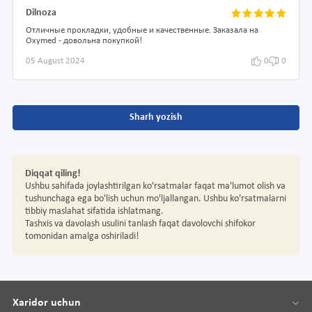
Dilnoza
Отличные прокладки, удобные и качественные. Заказала на
Oxymed - довольна покупкой!
05 August 2024
0
0
Sharh yozish
Diqqat qiling!
Ushbu sahifada joylashtirilgan ko'rsatmalar faqat ma'lumot olish va
tushunchaga ega bo'lish uchun mo'ljallangan. Ushbu ko'rsatmalarni
tibbiy maslahat sifatida ishlatmang.
Tashxis va davolash usulini tanlash faqat davolovchi shifokor
tomonidan amalga oshiriladi!
Xaridor uchun