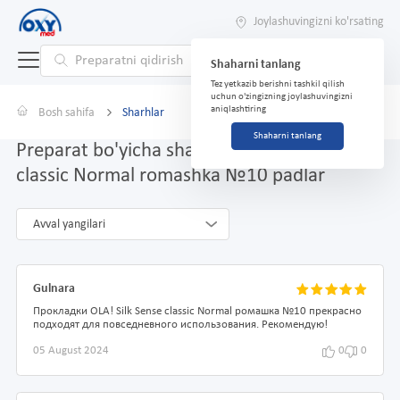
Joylashuvingizni ko'rsating
Shaharni tanlang
Tez yetkazib berishni tashkil qilish
uchun o'zingizning joylashuvingizni
aniqlashtiring
Bosh sahifa
Sharhlar
Shaharni tanlang
Preparat bo'yicha sharhlar OLA! Silk Sense
classic Normal romashka №10 padlar
Avval yangilari
Gulnara
Прокладки OLA! Silk Sense classic Normal ромашка №10 прекрасно
подходят для повседневного использования. Рекомендую!
05 August 2024
0
0