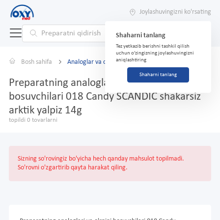
Joylashuvingizni ko'rsating
Shaharni tanlang
Tez yetkazib berishni tashkil qilish
uchun o'zingizning joylashuvingizni
aniqlashtiring
Bosh sahifa
Analoglar va o'rnini bosuvchilar
Shaharni tanlang
Preparatning analoglari va o'rnini
bosuvchilari 018 Candy SCANDIC shakarsiz
arktik yalpiz 14g
topildi 0 tovarlarni
Sizning so'rovingiz bo'yicha hech qanday mahsulot topilmadi.
So'rovni o'zgartirib qayta harakat qiling.