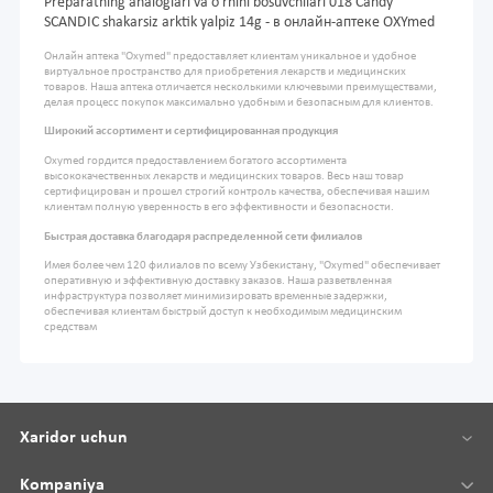
Preparatning analoglari va o'rnini bosuvchilari 018 Candy
SCANDIC shakarsiz arktik yalpiz 14g - в онлайн-аптеке OXYmed
Онлайн аптека "Oxymed" предоставляет клиентам уникальное и удобное
виртуальное пространство для приобретения лекарств и медицинских
товаров. Наша аптека отличается несколькими ключевыми преимуществами,
делая процесс покупок максимально удобным и безопасным для клиентов.
Широкий ассортимент и сертифицированная продукция
Oxymed гордится предоставлением богатого ассортимента
высококачественных лекарств и медицинских товаров. Весь наш товар
сертифицирован и прошел строгий контроль качества, обеспечивая нашим
клиентам полную уверенность в его эффективности и безопасности.
Быстрая доставка благодаря распределенной сети филиалов
Имея более чем 120 филиалов по всему Узбекистану, "Oxymed" обеспечивает
оперативную и эффективную доставку заказов. Наша разветвленная
инфраструктура позволяет минимизировать временные задержки,
обеспечивая клиентам быстрый доступ к необходимым медицинским
средствам
Xaridor uchun
Kompaniya