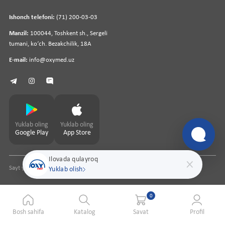
Ishonch telefoni:
(71) 200-03-03
Manzil:
100044, Toshkent sh., Sergeli
tumani, koʻch. Bezakchilik, 18A
E-mail:
info@oxymed.uz
Yuklab oling
Yuklab oling
Google Play
App Store
Ilovada qulayroq
Sayt yaratuvchi
pharmit.uz
Yuklab olish
0
Bosh sahifa
Katalog
Savat
Profil