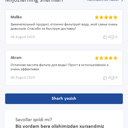
Mijozlarning sharhlari
Hammasini ko'rsatish
Malika
Замечательный продукт, отлично фильтрует воду, мой семья очень
довольна. Спасибо за быструю доставку!
06 August 2024
0
0
Akram
Отличная кассета фильтр для воды! Прост в использовании и
очень эффективен.
06 August 2024
0
0
Sharh yozish
Savollar qoldi mi?
Biz yordam bera olishimizdan xursandmiz