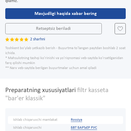
qilamiz.
Mavjudligi haqida xabar bering
Retseptsiz beriladi
2 sharhni
Toshkent bo'ylab yetkazib berish - Buyurtma to'langan paytdan boshlab 2 soat
ichida.
* Mahsulotning tashqi ko'rinishi va yo'riqnomasi veb-saytda ko'rsatilganidan
farq qilishi mumkin
** Narx veb-saytda berilgan buyurtmalar uchun amal qiladi
Preparatning xususiyatlari
filtr kasseta
"bar'er klassik"
Ishlab chiqaruvchi mamlakat
Rossiya
Ishlab chiqaruvchi
БВТ БАРЪЕР РУС