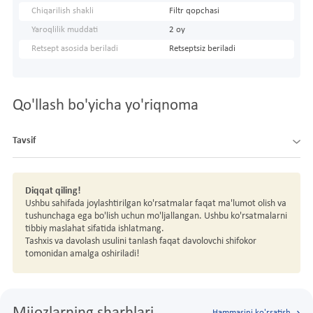
Chiqarilish shakli
Filtr qopchasi
Yaroqlilik muddati
2 oy
Retsept asosida beriladi
Retseptsiz beriladi
Qo'llash bo'yicha yo'riqnoma
Tavsif
Diqqat qiling!
Ushbu sahifada joylashtirilgan ko'rsatmalar faqat ma'lumot olish va
tushunchaga ega bo'lish uchun mo'ljallangan. Ushbu ko'rsatmalarni
tibbiy maslahat sifatida ishlatmang.
Tashxis va davolash usulini tanlash faqat davolovchi shifokor
tomonidan amalga oshiriladi!