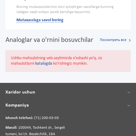
Bizning mutaxassislarimiz sizni qiziqtirgan savollarga kunning
istalgan vaqti onlayn javob berishga tayyormiz.
Mutaxassisga savol bering
Analoglar va o'rnini bosuvchilar
Посмотреть все
Ushbu mahsulotning veb-saytimizda o'xshashi yo'q, siz
mahsulotlarni
katalogda
ko'rishingiz mumkin.
Xaridor uchun
Kompaniya
Ishonch telefoni:
(71) 200-03-03
Manzil:
100044, Toshkent sh., Sergeli
tumani, koʻch. Bezakchilik, 18A