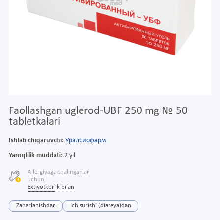
Faollashgan uglerod-UBF 250 mg № 50
tabletkalari
Ishlab chiqaruvchi:
Уралбиофарм
Yaroqlilik muddati:
2 yil
Allergiyaga chalinganlar
uchun
Extiyotkorlik bilan
Zaharlanishdan
Ich surishi (diareya)dan