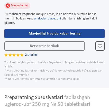
Mavjud emas
Bu mahsulot vaqtincha mavjud emas, lekin hozirda buyurtma berish
mumkin bo'lgan keng
analoglar diapazoni
bilan tanishishingizni taklif
qilamiz.
Mavjudligi haqida xabar bering
Retseptsiz beriladi
2 sharhni
Toshkent bo'ylab yetkazib berish - Buyurtma to'langan paytdan boshlab 2 soat
ichida.
* Mahsulotning tashqi ko'rinishi va yo'riqnomasi veb-saytda ko'rsatilganidan
farq qilishi mumkin
** Narx veb-saytda berilgan buyurtmalar uchun amal qiladi
Preparatning xususiyatlari
faollashgan
uglerod-ubf 250 mg № 50 tabletkalari