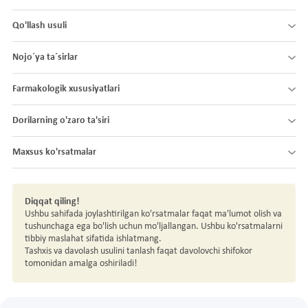
Qo'llash usuli
Nojo´ya ta´sirlar
Farmakologik xususiyatlari
Dorilarning o'zaro ta'siri
Maxsus ko'rsatmalar
Diqqat qiling!
Ushbu sahifada joylashtirilgan ko'rsatmalar faqat ma'lumot olish va
tushunchaga ega bo'lish uchun mo'ljallangan. Ushbu ko'rsatmalarni
tibbiy maslahat sifatida ishlatmang.
Tashxis va davolash usulini tanlash faqat davolovchi shifokor
tomonidan amalga oshiriladi!