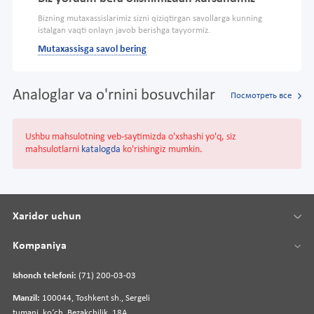
Bizning mutaxassislarimiz sizni qiziqtirgan savollarga kunning
istalgan vaqti onlayn javob berishga tayyormiz.
Mutaxassisga savol bering
Analoglar va o'rnini bosuvchilar
Посмотреть все
Ushbu mahsulotning veb-saytimizda o'xshashi yo'q, siz
mahsulotlarni
katalogda
ko'rishingiz mumkin.
Xaridor uchun
Kompaniya
Ishonch telefoni:
(71) 200-03-03
Manzil:
100044, Toshkent sh., Sergeli
tumani, koʻch. Bezakchilik, 18A