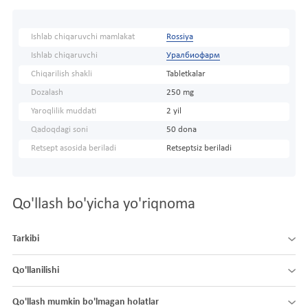
Ishlab chiqaruvchi mamlakat
Rossiya
Ishlab chiqaruvchi
Уралбиофарм
Chiqarilish shakli
Tabletkalar
Dozalash
250 mg
Yaroqlilik muddati
2 yil
Qadoqdagi soni
50 dona
Retsept asosida beriladi
Retseptsiz beriladi
Qo'llash bo'yicha yo'riqnoma
Tarkibi
Qo'llanilishi
Qo'llash mumkin bo'lmagan holatlar