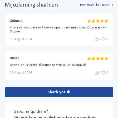
Mijozlarning sharhlari
Hammasini ko'rsatish
Gulnoza
Уголь активированный помог при отравлении, спасибо магазину
Oxymed
06 August 2024
0
0
Dilbar
Отличное качество, быстрая доставка. Рекомендую!
06 August 2024
0
0
Sharh yozish
Savollar qoldi mi?
Biz yordam bera olishimizdan xursandmiz