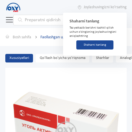
Joylashuvingizni ko'rsating
Shaharni tanlang
Tez yetkazib berishni tashkil qilish
uchun o'zingizning joylashuvingizni
aniqlashtiring
Bosh sahifa
Faollashgan uglerod-UBF 250 mg № 50 tabletkalari
Shaharni tanlang
Xususiyatlari
Qo'llash bo'yicha yo'riqnoma
Sharhlar
Analogl