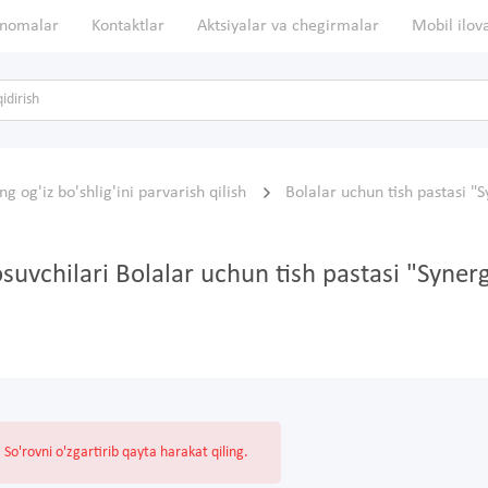
nomalar
Kontaktlar
Aktsiyalar va chegirmalar
Mobil ilov
ng og'iz bo'shlig'ini parvarish qilish
Bolalar uchun tish pastasi "
osuvchilari Bolalar uchun tish pastasi "Syner
So'rovni o'zgartirib qayta harakat qiling.