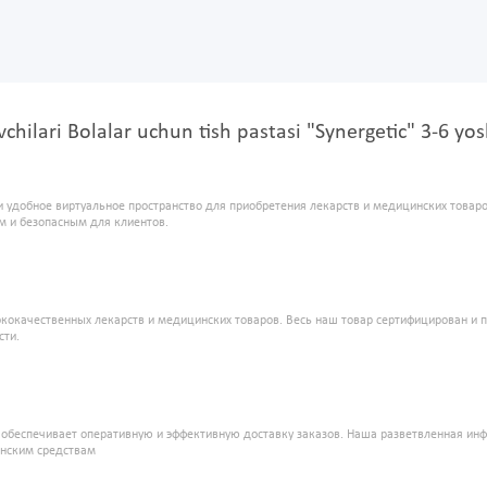
chilari Bolalar uchun tish pastasi "Synergetic" 3-6 yos
и удобное виртуальное пространство для приобретения лекарств и медицинских това
м и безопасным для клиентов.
кокачественных лекарств и медицинских товаров. Весь наш товар сертифицирован и 
сти.
" обеспечивает оперативную и эффективную доставку заказов. Наша разветвленная ин
инским средствам