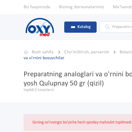
Biz haqimizda
Bizning dorixonalarimiz
Ma'lumot
Katalog
Bosh sahifa
Cho'miltirish, parvarish
Bolani
va o'rnini bosuvchilar
Preparatning analoglari va o'rnini b
yosh Qulupnay 50 gr (qizil)
topildi 0 tovarlarni
Sizning so'rovingiz bo'yicha hech qanday mahsulot topilmadi. 