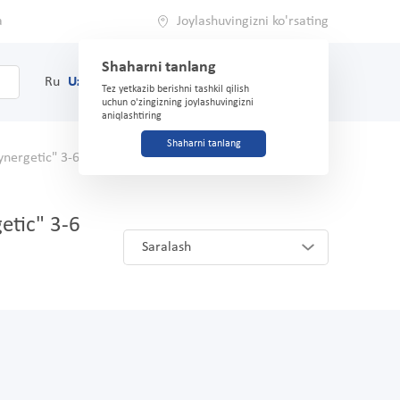
a
Joylashuvingizni ko'rsating
Shaharni tanlang
0
Savat
Ru
Uz
(71) 200-03-03
Tez yetkazib berishni tashkil qilish
uchun o'zingizning joylashuvingizni
aniqlashtiring
Shaharni tanlang
Synergetic" 3-6 yosh Qulupnay 50 gr (qizil)
Analoglar
getic" 3-6
Saralash