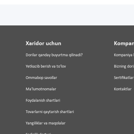
Xaridor uchun
Kompan
Dorilar qanday buyurtma qilinadi?
Kompaniya 
Yetkazib berish va to'lov
Bizning dor
Ommabop savollar
Sertifikatlar
Ma'lumotnomalar
Kontaktlar
Foydalanish shartlari
Tovarlarni qaytarish shartlari
Yangiliklar va maqolalar