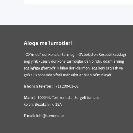
Aloqa ma'lumotlari
"OXYmed" dorixonalar tarmog'i -O'zbekiston Respublikasidagi
eng yirik xususiy dorixona tarmoqlaridan biridir, odamlarning
sog'lig'iga g'amxo'rlik bilan dori-darmon, sog'liqni saqlash va
go'zallik sohasida siftali mahsulotlar bilan ta'minlaydi.
Ishonch telefoni:
(71) 200-03-03
Manzil:
100044, Toshkent sh., Sergeli tumani,
koʻch. Bezakchilik, 18A
E-mail:
info@oxymed.uz