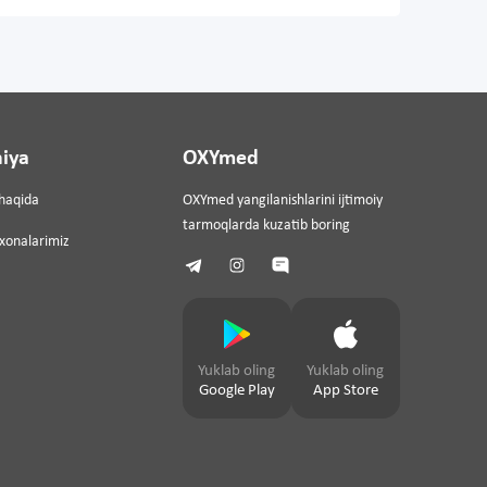
iya
OXYmed
haqida
OXYmed yangilanishlarini ijtimoiy
tarmoqlarda kuzatib boring
ixonalarimiz
Yuklab oling
Yuklab oling
Google Play
App Store