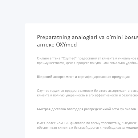
Preparatning analoglari va o'rnini bosuv
аптеке OXYmed
Онлайн аптека "Oxymed" предоставляет клиентам уникальное 
преимуществами, делая процесс покупок максимально удобны
Широкий ассортимент и сертифицированная продукция
Oxymed гордится предоставлением богатого ассортимента высо
клиентам полную уверенность в его эффективности и безопасно
Быстрая доставка благодаря распределенной сети филиалов
Имея более чем 120 филиалов по всему Узбекистану, "Oxymed
обеспечивая клиентам быстрый доступ к необходимым медиц