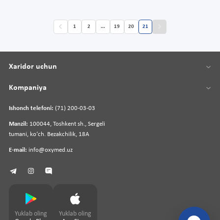
1
2
...
19
20
21
Xaridor uchun
Kompaniya
Ishonch telefoni:
(71) 200-03-03
Manzil:
100044, Toshkent sh., Sergeli
tumani, koʻch. Bezakchilik, 18A
E-mail:
info@oxymed.uz
Yuklab oling
Yuklab oling