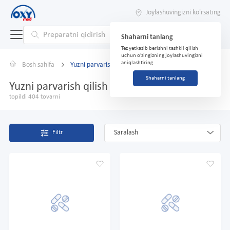
Joylashuvingizni ko'rsating
Shaharni tanlang
Tez yetkazib berishni tashkil qilish
uchun o'zingizning joylashuvingizni
aniqlashtiring
Bosh sahifa
Yuzni parvarish qilish
Shaharni tanlang
Yuzni parvarish qilish
topildi 404 tovarni
Saralash
Filtr