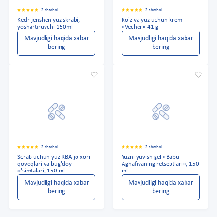
2 sharhni
2 sharhni
Kedr-jenshen yuz skrabi,
Ko'z va yuz uchun krem
yoshartiruvchi 150ml
«Vecher» 41 g
Mavjudligi haqida xabar
Mavjudligi haqida xabar
bering
bering
2 sharhni
2 sharhni
Scrab uchun yuz RBA jo'xori
Yuzni yuvish gel «Babu
qovoqlari va bug'doy
Aghafiyaning retseptlari», 150
o'simtalari, 150 ml
ml
Mavjudligi haqida xabar
Mavjudligi haqida xabar
bering
bering