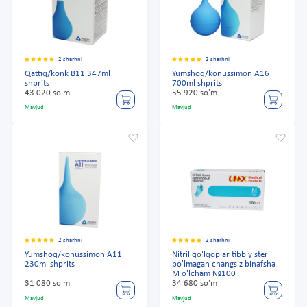
2 sharhni
2 sharhni
Qattiq/konk B11 347ml
Yumshoq/konussimon A16
shprits
700ml shprits
43 020 so'm
55 920 so'm
Mavjud
Mavjud
2 sharhni
2 sharhni
Yumshoq/konussimon A11
Nitril qo'lqoplar tibbiy steril
230ml shprits
bo'lmagan changsiz binafsha
M o'lcham №100
31 080 so'm
34 680 so'm
Mavjud
Mavjud