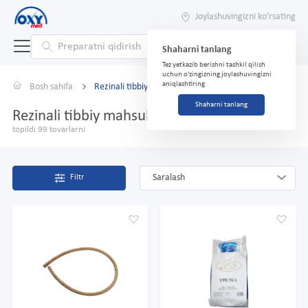
Joylashuvingizni ko'rsating
Shaharni tanlang
Tez yetkazib berishni tashkil qilish
uchun o'zingizning joylashuvingizni
aniqlashtiring
Bosh sahifa
Rezinali tibbiy mahsulotlar
Shaharni tanlang
Rezinali tibbiy mahsulotlar
topildi 99 tovarlarni
Saralash
Filtr