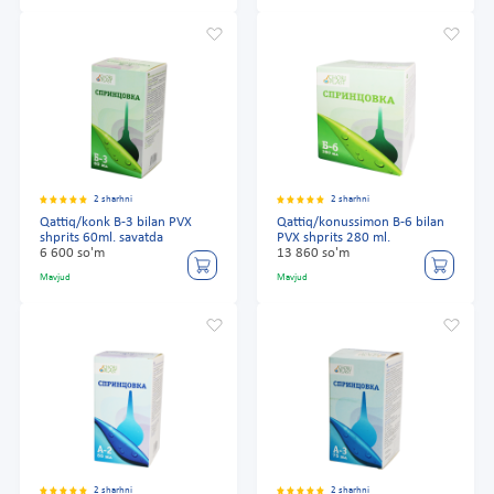
2 sharhni
2 sharhni
Qattiq/konk B-3 bilan PVX
Qattiq/konussimon B-6 bilan
shprits 60ml. savatda
PVX shprits 280 ml.
6 600 so'm
13 860 so'm
Mavjud
Mavjud
2 sharhni
2 sharhni