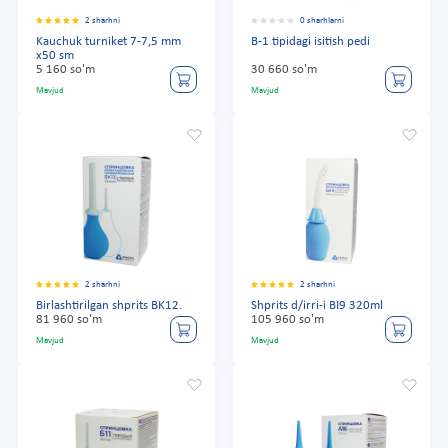
2 sharhni
0 sharhlarni
Kauchuk turniket 7-7,5 mm
B-1 tipidagi isitish pedi
x50 sm
5 160 so'm
30 660 so'm
Mavjud
Mavjud
2 sharhni
2 sharhni
Birlashtirilgan shprits BK12.
Shprits d/irri-i BI9 320ml
81 960 so'm
105 960 so'm
Mavjud
Mavjud