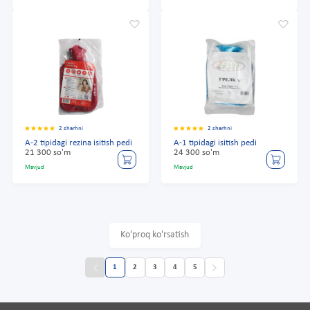
2 sharhni
2 sharhni
A-2 tipidagi rezina isitish pedi
A-1 tipidagi isitish pedi
21 300 so'm
24 300 so'm
Mavjud
Mavjud
Ko'proq ko'rsatish
1
2
3
4
5