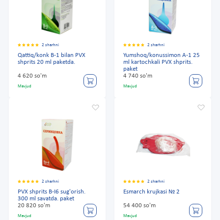
2 sharhni
2 sharhni
Qattiq/konk B-1 bilan PVX
Yumshoq/konussimon A-1 25
shprits 20 ml paketda.
ml kartochkali PVX shprits.
paket
4 620 so'm
4 740 so'm
Mavjud
Mavjud
2 sharhni
2 sharhni
PVX shprits B-I6 sug'orish.
Esmarch krujkasi № 2
300 ml savatda. paket
20 820 so'm
54 400 so'm
Mavjud
Mavjud