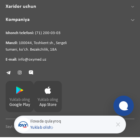
Xaridor uchun
Kompaniya
Ishonch telefoni:
(71) 200-03-03
Manzil:
100044, Toshkent sh., Sergeli
tumani, koʻch. Bezakchilik, 18A
E-mail:
info@oxymed.uz
Yuklab oling
Yuklab oling
Google Play
App Store
Ilovada qulayroq
Sayt yaratuvchi
pharmit.uz
Yuklab olish