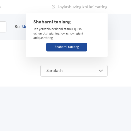
a
Joylashuvingizni ko'rsating
Shaharni tanlang
0
Savat
Ru
Uz
(71) 200-03-03
Tez yetkazib berishni tashkil qilish
uchun o'zingizning joylashuvingizni
aniqlashtiring
Shaharni tanlang
Saralash