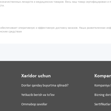
кокачественных лекарств и медицинских товаров. Весь наш товар сертифицирован и 
сти.
" обеспечивает оперативную и эффективную доставку заказов. Наша разветвленная ин
инским средствам
Xaridor uchun
Kompan
Dorilar qanday buyurtma qilinadi?
Kompaniya 
Yetkazib berish va to'lov
Bizning dor
Ommabop savollar
Sertifikatlar