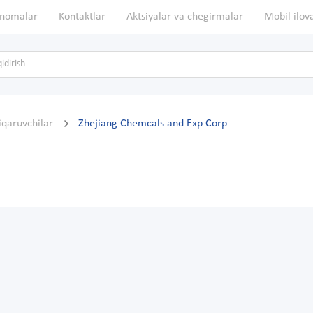
nomalar
Kontaktlar
Aktsiyalar va chegirmalar
Mobil ilov
hiqaruvchilar
Zhejiang Chemcals and Exp Corp