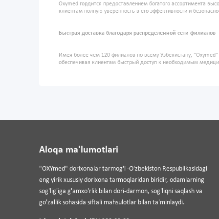
Oxymed гордится предоставлением богатого ассортимента высо
клиентам полную уверенность в его эффективности и безопасно
Быстрая доставка благодаря распределенной сети филиалов
Имея более чем 120 филиалов по всему Узбекистану, "Oxymed
обеспечивая клиентам быстрый доступ к необходимым медиц
Aloqa ma'lumotlari
"OXYmed" dorixonalar tarmog'i -O'zbekiston Respublikasidagi
eng yirik xususiy dorixona tarmoqlaridan biridir, odamlarning
sog'lig'iga g'amxo'rlik bilan dori-darmon, sog'liqni saqlash va
go'zallik sohasida siftali mahsulotlar bilan ta'minlaydi.