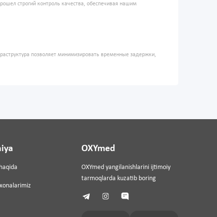
прошел строгий контроль качества, обеспечивая нашим
фраструктура позволяет минимизировать временные задержки,
iya
OXYmed
haqida
OXYmed yangilanishlarini ijtimoiy
tarmoqlarda kuzatib boring
ixonalarimiz