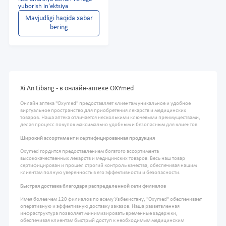
yuborish in'ektsiya
Mavjudligi haqida xabar
bering
Xi An Libang - в онлайн-аптеке OXYmed
Онлайн аптека "Oxymed" предоставляет клиентам уникальное и удобное
виртуальное пространство для приобретения лекарств и медицинских
товаров. Наша аптека отличается несколькими ключевыми преимуществами,
делая процесс покупок максимально удобным и безопасным для клиентов.
Широкий ассортимент и сертифицированная продукция
Oxymed гордится предоставлением богатого ассортимента
высококачественных лекарств и медицинских товаров. Весь наш товар
сертифицирован и прошел строгий контроль качества, обеспечивая нашим
клиентам полную уверенность в его эффективности и безопасности.
Быстрая доставка благодаря распределенной сети филиалов
Имея более чем 120 филиалов по всему Узбекистану, "Oxymed" обеспечивает
оперативную и эффективную доставку заказов. Наша разветвленная
инфраструктура позволяет минимизировать временные задержки,
обеспечивая клиентам быстрый доступ к необходимым медицинским