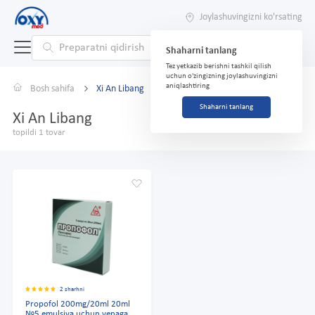
Joylashuvingizni ko'rsating
Shaharni tanlang
Tez yetkazib berishni tashkil qilish
uchun o'zingizning joylashuvingizni
aniqlashtiring
Bosh sahifa
Xi An Libang
Shaharni tanlang
Xi An Libang
topildi 1 tovar
2 sharhni
Propofol 200mg/20ml 20ml
№5 emulsiya uchun venaga