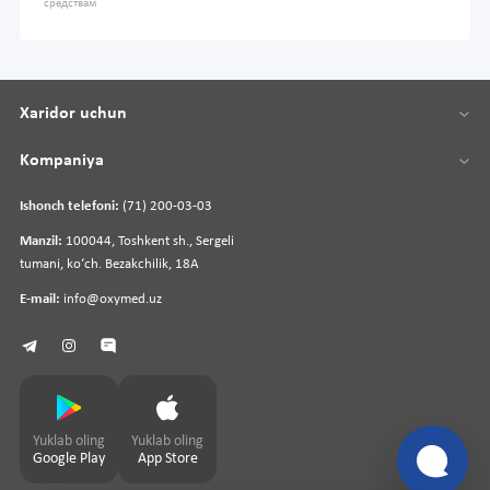
средствам
Xaridor uchun
Kompaniya
Ishonch telefoni:
(71) 200-03-03
Manzil:
100044, Toshkent sh., Sergeli
tumani, koʻch. Bezakchilik, 18A
E-mail:
info@oxymed.uz
Yuklab oling
Yuklab oling
Google Play
App Store