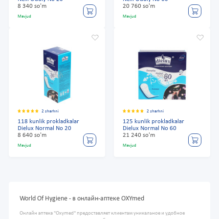
8 340 so'm
20 760 so'm
Mavjud
Mavjud
2 sharhni
2 sharhni
118 kunlik prokladkalar
125 kunlik prokladkalar
Dielux Normal No 20
Dielux Normal No 60
8 640 so'm
21 240 so'm
Mavjud
Mavjud
World Of Hygiene - в онлайн-аптеке OXYmed
Онлайн аптека "Oxymed" предоставляет клиентам уникальное и удобное