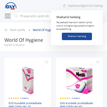
Joylashuvingizni ko'rsating
Shaharni tanlang
Tez yetkazib berishni tashkil qilish
uchun o'zingizning joylashuvingizni
aniqlashtiring
Bosh sahifa
World Of Hygiene
Shaharni tanlang
World Of Hygiene
topildi 4 tovarni
2 sharhni
2 sharhni
019 Kundalik prokladkalar
026 Kundalik prokladkalar
Nelli Oddiy No 20
Nelli Oddiy No 60