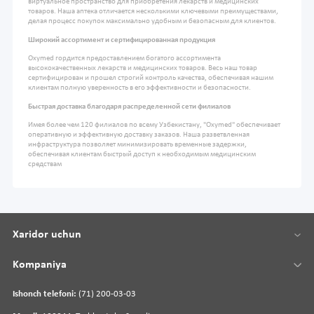
виртуальное пространство для приобретения лекарств и медицинских
товаров. Наша аптека отличается несколькими ключевыми преимуществами,
делая процесс покупок максимально удобным и безопасным для клиентов.
Широкий ассортимент и сертифицированная продукция
Oxymed гордится предоставлением богатого ассортимента
высококачественных лекарств и медицинских товаров. Весь наш товар
сертифицирован и прошел строгий контроль качества, обеспечивая нашим
клиентам полную уверенность в его эффективности и безопасности.
Быстрая доставка благодаря распределенной сети филиалов
Имея более чем 120 филиалов по всему Узбекистану, "Oxymed" обеспечивает
оперативную и эффективную доставку заказов. Наша разветвленная
инфраструктура позволяет минимизировать временные задержки,
обеспечивая клиентам быстрый доступ к необходимым медицинским
средствам
Xaridor uchun
Kompaniya
Ishonch telefoni:
(71) 200-03-03