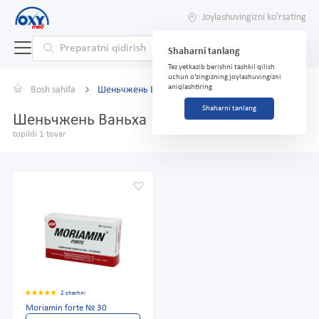
Joylashuvingizni ko'rsating
Shaharni tanlang
Tez yetkazib berishni tashkil qilish
uchun o'zingizning joylashuvingizni
aniqlashtiring
Bosh sahifa
Шеньчжень Ваньха
Shaharni tanlang
Шеньчжень Ваньха
topildi 1 tovar
2 sharhni
Moriamin forte № 30