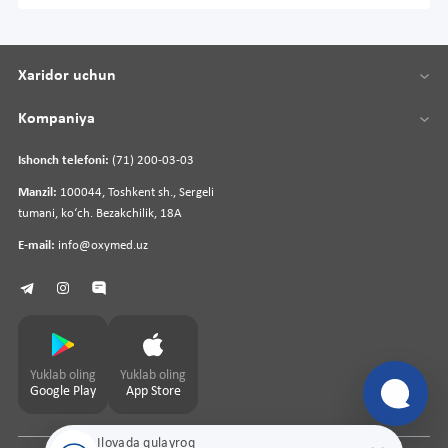
Xaridor uchun
Kompaniya
Ishonch telefoni:
(71) 200-03-03
Manzil:
100044, Toshkent sh., Sergeli
tumani, koʻch. Bezakchilik, 18A
E-mail:
info@oxymed.uz
Yuklab oling
Yuklab oling
Google Play
App Store
Ilovada qulayroq