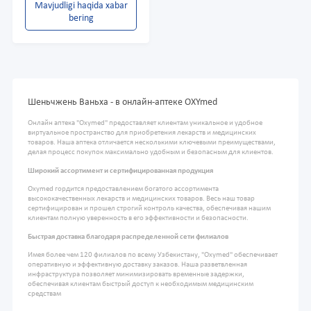
Mavjudligi haqida xabar
bering
Шеньчжень Ваньха - в онлайн-аптеке OXYmed
Онлайн аптека "Oxymed" предоставляет клиентам уникальное и удобное
виртуальное пространство для приобретения лекарств и медицинских
товаров. Наша аптека отличается несколькими ключевыми преимуществами,
делая процесс покупок максимально удобным и безопасным для клиентов.
Широкий ассортимент и сертифицированная продукция
Oxymed гордится предоставлением богатого ассортимента
высококачественных лекарств и медицинских товаров. Весь наш товар
сертифицирован и прошел строгий контроль качества, обеспечивая нашим
клиентам полную уверенность в его эффективности и безопасности.
Быстрая доставка благодаря распределенной сети филиалов
Имея более чем 120 филиалов по всему Узбекистану, "Oxymed" обеспечивает
оперативную и эффективную доставку заказов. Наша разветвленная
инфраструктура позволяет минимизировать временные задержки,
обеспечивая клиентам быстрый доступ к необходимым медицинским
средствам