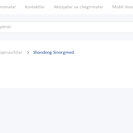
nomalar
Kontaktlar
Aktsiyalar va chegirmalar
Mobil ilov
hiqaruvchilar
Shandong Sinorgmed