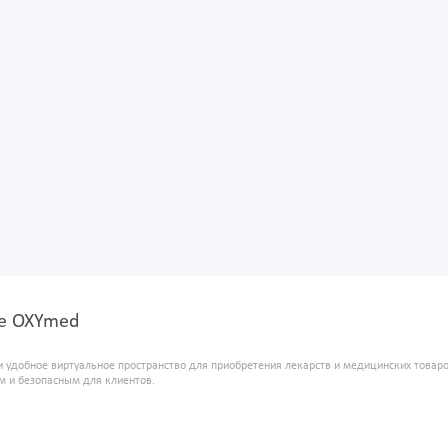
ке OXYmed
и удобное виртуальное пространство для приобретения лекарств и медицинских това
м и безопасным для клиентов.