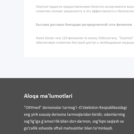
Oxymed гордится предоставлением богатого ассортимента высо
клиентам полную уверенность в его эффективности и безопасно
Быстрая доставка благодаря распределенной сети филиалов
Имея более чем 120 филиалов по всему Узбекистану, "Oxymed
обеспечивая клиентам быстрый доступ к необходимым медиц
Aloqa ma'lumotlari
"OXYmed" dorixonalar tarmog'i -O'zbekiston Respublikasidagi
eng yirik xususiy dorixona tarmoqlaridan biridir, odamlarning
sog'lig'iga g'amxo'rlik bilan dori-darmon, sog'liqni saqlash va
go'zallik sohasida siftali mahsulotlar bilan ta'minlaydi.