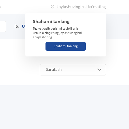
a
Joylashuvingizni ko'rsating
Shaharni tanlang
0
Savat
Ru
Uz
(71) 200-03-03
Tez yetkazib berishni tashkil qilish
uchun o'zingizning joylashuvingizni
aniqlashtiring
Shaharni tanlang
Saralash