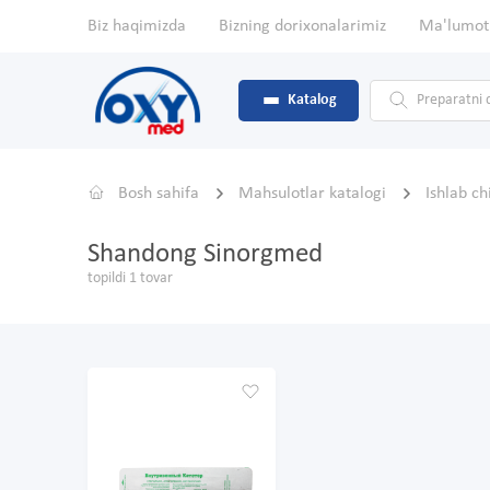
Biz haqimizda
Bizning dorixonalarimiz
Ma'lumot
Katalog
Bosh sahifa
Mahsulotlar katalogi
Ishlab c
Shandong Sinorgmed
topildi 1 tovar