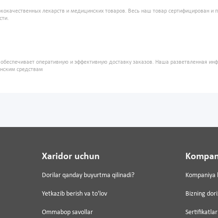
кокачественных лекарств и медицинских товаров. Весь наш товар сертифицирован и 
сти.
" обеспечивает оперативную и эффективную доставку заказов. Наша разветвленная ин
инским средствам
Xaridor uchun
Kompan
Dorilar qanday buyurtma qilinadi?
Kompaniya 
Yetkazib berish va to'lov
Bizning dor
Ommabop savollar
Sertifikatlar