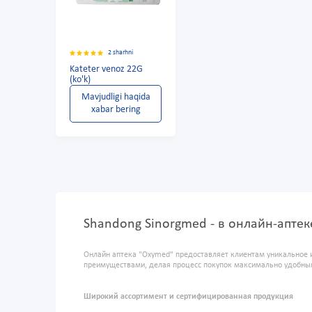
2 sharhni
Kateter venoz 22G
(ko'k)
Mavjudligi haqida
xabar bering
Shandong Sinorgmed - в онлайн-апте
Онлайн аптека "Oxymed" предоставляет клиентам уникальное 
преимуществами, делая процесс покупок максимально удобны
Широкий ассортимент и сертифицированная продукция