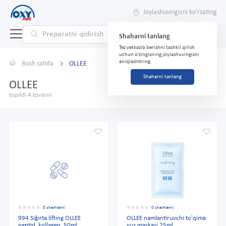
Joylashuvingizni ko'rsating
Shaharni tanlang
Tez yetkazib berishni tashkil qilish
uchun o'zingizning joylashuvingizni
aniqlashtiring
Bosh sahifa
OLLEE
Shaharni tanlang
OLLEE
topildi 4 tovarni
0 sharhlarni
0 sharhlarni
994 Siğırta lifting OLLEE
OLLEE namlantiruvchi to'qima
peptid. kollagen. 50ml
yuz maskasi 25ml