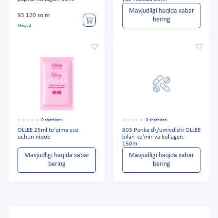
Mavjudligi haqida xabar
93 120 so'm
bering
Mavjud
0 sharhlarni
0 sharhlarni
OLLEE 25ml to'qima yuz
803 Penka d\/umiydishi OLLEE
uchun niqob
bilan ko'mir va kollagen.
150ml
Mavjudligi haqida xabar
Mavjudligi haqida xabar
bering
bering