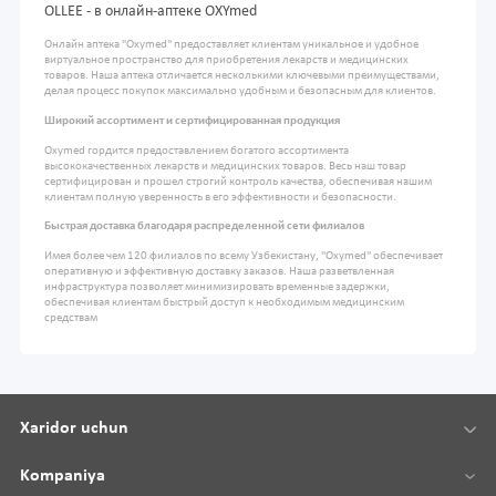
OLLEE - в онлайн-аптеке OXYmed
Онлайн аптека "Oxymed" предоставляет клиентам уникальное и удобное
виртуальное пространство для приобретения лекарств и медицинских
товаров. Наша аптека отличается несколькими ключевыми преимуществами,
делая процесс покупок максимально удобным и безопасным для клиентов.
Широкий ассортимент и сертифицированная продукция
Oxymed гордится предоставлением богатого ассортимента
высококачественных лекарств и медицинских товаров. Весь наш товар
сертифицирован и прошел строгий контроль качества, обеспечивая нашим
клиентам полную уверенность в его эффективности и безопасности.
Быстрая доставка благодаря распределенной сети филиалов
Имея более чем 120 филиалов по всему Узбекистану, "Oxymed" обеспечивает
оперативную и эффективную доставку заказов. Наша разветвленная
инфраструктура позволяет минимизировать временные задержки,
обеспечивая клиентам быстрый доступ к необходимым медицинским
средствам
Xaridor uchun
Kompaniya